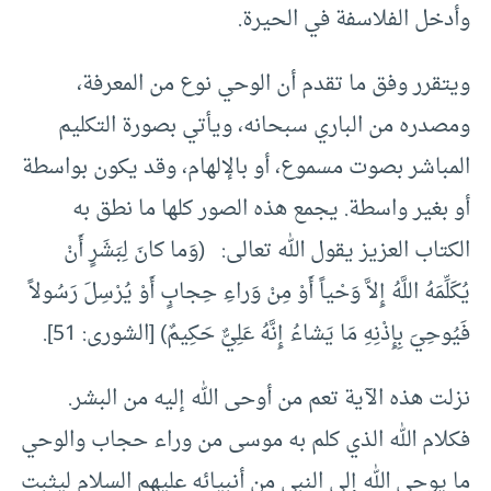
وأدخل الفلاسفة في الحيرة.
ويتقرر وفق ما تقدم أن الوحي نوع من المعرفة،
ومصدره من الباري سبحانه، ويأتي بصورة التكليم
المباشر بصوت مسموع، أو بالإلهام، وقد يكون بواسطة
أو بغير واسطة. يجمع هذه الصور كلها ما نطق به
الكتاب العزيز يقول الله تعالى: (وَما كانَ لِبَشَرٍ أَنْ
يُكَلِّمَهُ اللَّهُ إِلاَّ وَحْياً أَوْ مِنْ وَراءِ حِجابٍ أَوْ يُرْسِلَ رَسُولاً
فَيُوحِيَ بِإِذْنِهِ مَا يَشاءُ إِنَّهُ عَلِيٌّ حَكِيمٌ) [الشورى: 51].
نزلت هذه الآية تعم من أوحى الله إليه من البشر.
فكلام الله الذي كلم به موسى من وراء حجاب والوحي
ما يوحي الله إلى النبي من أنبيائه عليهم السلام ليثبت