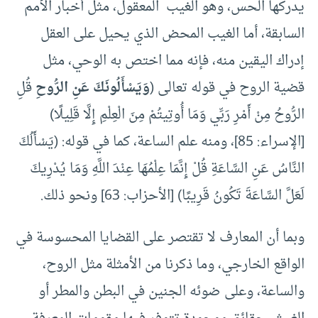
يدركها الحس، وهو الغيب المعقول، مثل أخبار الأمم
السابقة، أما الغيب المحض الذي يحيل على العقل
إدراك اليقين منه، فإنه مما اختص به الوحي، مثل
قضية الروح في قوله تعالى (
وَيَسْأَلُونَكَ عَنِ الرُّوحِ
قُلِ
الرُّوحُ مِنْ أَمْرِ رَبِّي وَمَا أُوتِيتُمْ مِنَ الْعِلْمِ إِلَّا قَلِيلًا)
[الإسراء: 85]، ومنه علم الساعة، كما في قوله: (يَسْأَلُكَ
النَّاسُ عَنِ السَّاعَةِ قُلْ إِنَّمَا عِلْمُهَا عِنْدَ اللَّهِ وَمَا يُدْرِيكَ
لَعَلَّ السَّاعَةَ تَكُونُ قَرِيبًا) [الأحزاب: 63] ونحو ذلك.
وبما أن المعارف لا تقتصر على القضايا المحسوسة في
الواقع الخارجي، وما ذكرنا من الأمثلة مثل الروح،
والساعة، وعلى ضوئه الجنين في البطن والمطر أو