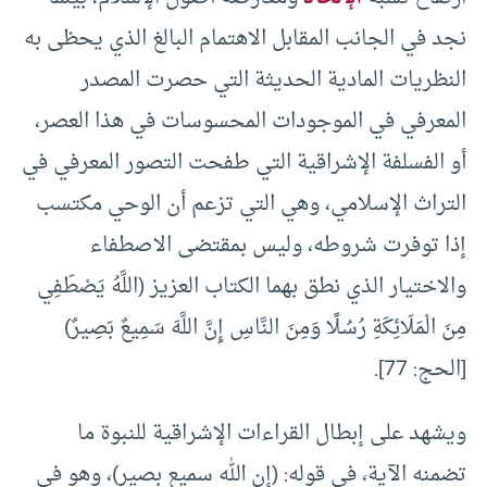
نجد في الجانب المقابل الاهتمام البالغ الذي يحظى به
النظريات المادية الحديثة التي حصرت المصدر
المعرفي في الموجودات المحسوسات في هذا العصر،
أو الفسلفة الإشراقية التي طفحت التصور المعرفي في
التراث الإسلامي، وهي التي تزعم أن الوحي مكتسب
إذا توفرت شروطه، وليس بمقتضى الاصطفاء
والاختيار الذي نطق بهما الكتاب العزيز (اللَّهُ يَصْطَفِي
مِنَ الْمَلَائِكَةِ رُسُلًا وَمِنَ النَّاسِ إِنَّ اللَّهَ سَمِيعٌ بَصِيرٌ)
[الحج: 77].
ويشهد على إبطال القراءات الإشراقية للنبوة ما
تضمنه الآية، في قوله: (إن الله سميع بصير)، وهو في