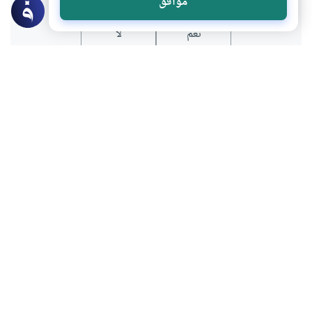
موافق
نعم
لا
عن الكاتب
نورالدين قلالة
لديه 305 مقالة
بعض أعماله
الدكتور قطب سانو لـ”إسلام أون لاين”: لا يمكن مواجهة “تسونامي”
الذكاء الاصطناعي ولا يمكن الاستسلام له
مؤتمر التمويل الإسلامي في عصر الأنظمة الوكيلة.. حين تلتقي
الحكمة الإسلامية بعقل الآلة
ندوة “تاريخ العلوم في الحضارة الإسلامية” .. نحو إعادة الاعتبار