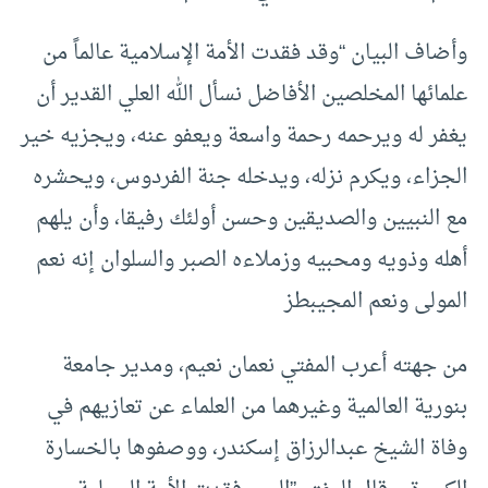
وأضاف البيان “وقد فقدت الأمة الإسلامية عالماً من
علمائها المخلصين الأفاضل نسأل الله العلي القدير أن
يغفر له ويرحمه رحمة واسعة ويعفو عنه، ويجزيه خير
الجزاء، ويكرم نزله، ويدخله جنة الفردوس، ويحشره
مع النبيين والصديقين وحسن أولئك رفيقا، وأن يلهم
أهله وذويه ومحبيه وزملاءه الصبر والسلوان إنه نعم
المولى ونعم المجيبطز
من جهته أعرب المفتي نعمان نعيم، ومدير جامعة
بنورية العالمية وغيرهما من العلماء عن تعازيهم في
وفاة الشيخ عبدالرزاق إسكندر، ووصفوها بالخسارة