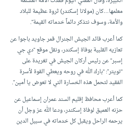
الكبيرة، وقال المفتي”اليوم فقدت الأمة المسلمة
معلمها…كان (مولانا إسكندر) ثروة عظيمة للبلاد
والأمة، وسوف نتذكر دائماً خدماته القيمة”.
كما أعرب قائد الجيش الجنرال قمر جاويد باجوا عن
تعازيه القلبية بوفاة إسكندر، ونقل موقع “دي جي
إسبر” عن رئيس أركان الجيش في تغريدة على
“تويتر”: “بارك الله في روحه ويعطي القوة لأسرة
الفقيد لتحمل هذه الخسارة التي لا تعوض يا أمين”.
كما أعرب محافظ إقليم السند عمران إسماعيل عن
حزنه العميق لوفاة إسكندر، ودعا الله عز وجل أن
يرحمه الراحل ويقبل كل خدماته في سبيل الدين