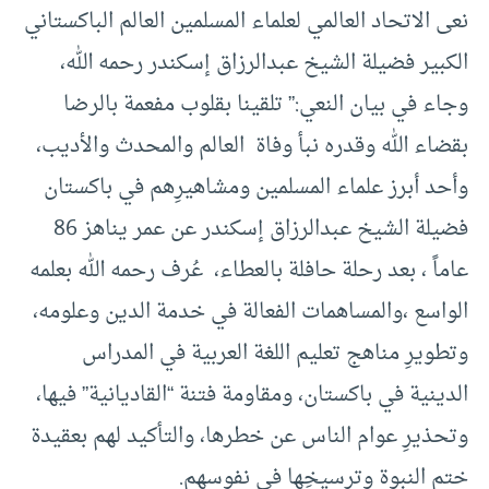
نعى الاتحاد العالمي لعلماء المسلمين العالم الباكستاني
الكبير فضيلة الشيخ عبدالرزاق إسكندر رحمه الله،
وجاء في بيان النعي:” تلقينا بقلوب مفعمة بالرضا
بقضاء الله وقدره نبأ وفاة العالم والمحدث والأديب،
وأحد أبرز علماء المسلمين ومشاهيرِهم في باكستان
فضيلة الشيخ عبدالرزاق إسكندر عن عمر يناهز 86
عاماً ، بعد رحلة حافلة بالعطاء، عُرف رحمه الله بعلمه
الواسع ،والمساهمات الفعالة في خدمة الدين وعلومه،
وتطويرِ مناهج تعليم اللغة العربية في المدراس
الدينية في باكستان، ومقاومة فتنة “القاديانية” فيها،
وتحذيرِ عوام الناس عن خطرها، والتأكيد لهم بعقيدة
ختم النبوة وترسيخِها في نفوسهم.