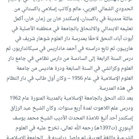
الحدودي الشمالي الغربي، عالم وكاتب إسلامي باكستاني من
عائلة متدينة في باكستان، لإسكندر خان بن زمان خان، أكمل
تعليمه الابتدائي والالتحاق بالجامعة في منطقته الأصلية في
أبوت آباد، التحق لاحقًا بمدرسة دار العلوم شوهار شريف في
هاريبور، ثم تابع دراسته في أحمد ماداريس في سيكانداربور، ثم
درس السنة الرابعة إلى السادسة من دارس نظامي في جامع دار
العلوم وكراتشي في السنة السابعة ودرة هاديس من جامعة
العلوم الإسلامية في عام 1956 – وكان أول طالب في دار النظام
في هذه المدرسة.
بعد ذلك التحق بالجامعة الإسلامية بالمدينة المنورة عام 1962
ودرس علم اللاهوت لمدة أربع سنوات. وكان الشيخ عبد الرزاق
إسكندر أحد أنبغ تلامذة المحدث الأديب الشيخ محمد يوسف
البِنورِي (ت1397هـ) رحمه الله تعالى، تخرج عليه في العلوم
الشرعية واللغة العربية، ثم واصل دراسته في الجامعة الإسلامية