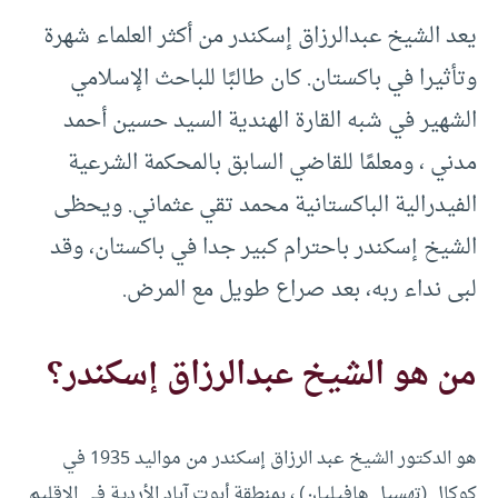
يعد الشيخ عبدالرزاق إسكندر من أكثر العلماء شهرة
وتأثيرا في باكستان. كان طالبًا للباحث الإسلامي
الشهير في شبه القارة الهندية السيد حسين أحمد
مدني ، ومعلمًا للقاضي السابق بالمحكمة الشرعية
الفيدرالية الباكستانية محمد تقي عثماني. ويحظى
الشيخ إسكندر باحترام كبير جدا في باكستان، وقد
لبى نداء ربه، بعد صراع طويل مع المرض.
من هو الشيخ عبدالرزاق إسكندر؟
هو الدكتور الشيخ عبد الرزاق إسكندر من مواليد 1935 في
كوكال (تهسيل هافيليان) ، بمنطقة أبوت آباد الأردية في الإقليم