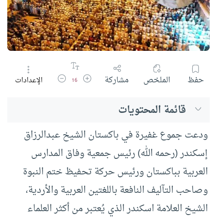
زيادة حجم الخط
تقليل حجم الخط
حفظ
الملخص
مشاركة
الإعدادات
16
قائمة المحتويات
ودعت جموع غفيرة في باكستان الشيخ عبدالرزاق
إسكندر (رحمه الله) رئيس جمعية وفاق المدارس
العربية بباكستان ورئيس حركة تحفيظ ختم النبوة
وصاحب التآليف النافعة باللغتين العربية والأردية،
الشيخ العلامة اسكندر الذي يُعتبر من أكثر العلماء