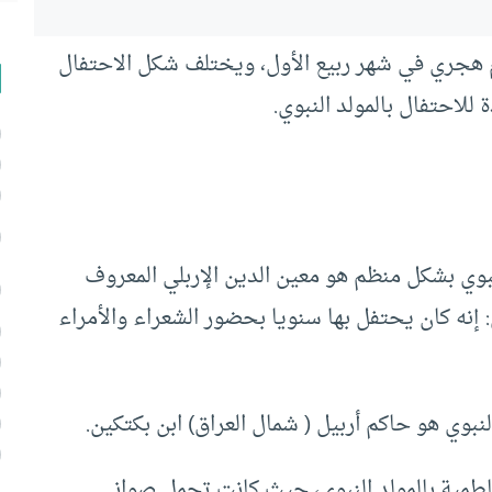
هجري في شهر ربيع الأول، ويختلف شكل الاحتفال
 للاحتفال بالمولد النبوي.
نبوي بشكل منظم هو معين الدين الإربلي المعروف
لموصل في عصره، ( ت: 570هـ) وقيل: إنه كان يحتفل بها سنويا بحضور الشعراء والأمراء
نبوي هو حاكم أربيل ( شمال العراق) ابن بكتكين.
لفاطمية بالمولد النبوي، حيث كانت تحمل صواني