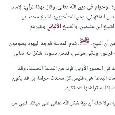
رة، وحرام في دين الله تعالى.
وقال بهذا الرأي: الإمام
الدين الفاكهاني، ومن المتأخرين: الشيخ محمد بن
والشيخ ابن عثيمين، والشيخ
الألباني
وغيرهم.
ﷺ
ن النبيَّ ـ
ـ قدم المدينة فوجد اليهود يصومون
ه فرعون ونجَّى موسى، فنحن نصومه شكرًا لله تعالى.
 في العصور الأولى؛ فإنه من البدعة الحسنة، وقد
مت البدعة هي، فليس كل محدث حراما، بل قد يكون
 إذا لم تراغمها فلا تكره.
 ولا شك أن نية شكر الله تعالى على ميلاد النبي من