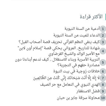
الأكثر قراءة
أدعية من السنة النبوية
1
الدعاء للميت من السنة النبوية
2
كيف ينفي النظم القرآني تحريف قصة أصحاب الفيل؟
3
شهادة للتاريخ.. المرواني يحكي قصة “إسلام أون لاين”
4
مع الأمير الوالد والشيخ القرضاوي
التربية الأسرية وبناء الاستقلال .. كيف ندعم أبناءنا دون
5
مصادرة حقهم في التجربة؟
خلافات زوجية في بيت النبوة
6
لَا إِلَهَ إِلَّا أَنْتَ سُبْحَانَكَ إِنِّي كُنْتُ مِنَ الظَّالِمِينَ
7
الهدي النبوي في التعامل مع حر الصيف
8
فضل الاستغفار
9
محاولة سرقة جابر بن حيان
10