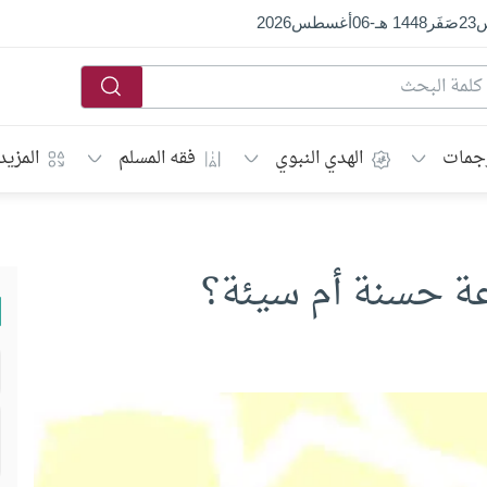
س
23
صَفَر
1448 هـ
-
06
أغسطس
2026
جمات
الهدي النبوي
فقه المسلم
المزيد
دعة حسنة أم سيئة؟