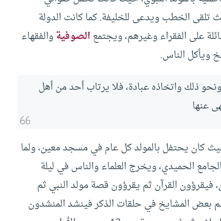
يث تلقى الخطب ويدعى للخليفة. كما كانت الدولة
طائلة على الفقراء وغيرهم، ويجتمع
الصوفية
والفقهاء
بخ ويأكل الناس.
نحو ذلك واتخاذه عبادة، فلا يرتاب أحد من أهل
هى عنها
حيث كان يحتفل بالمولد كل عام في مسجد معين، ولما
جامع الحميدي، ويخرج العلماء والناس في ليلة
 فيقرؤون القرآن ثم يقرؤون قصة مولد النبي ثم
تظم بعض المشايخ في حلقات الذكر فينشد المنشدون