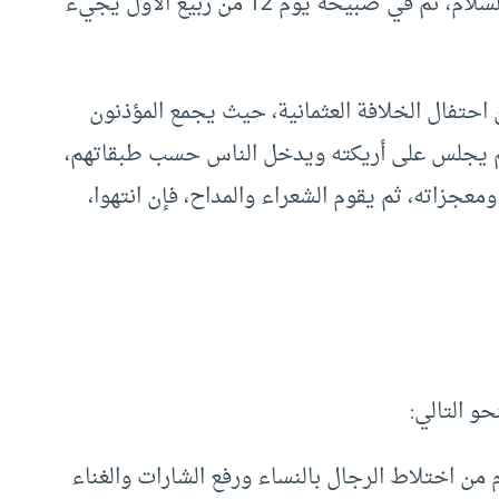
وترتفع الأصوات بالصلاة على النبي عليه الصلاة والسلام، ثم في صبيحة يوم 12 من ربيع الأول يجيء
احتفال الخلافة العثمانية، حيث يجمع المؤذنون
م يجلس على أريكته ويدخل الناس حسب طبقاتهم،
عجزاته، ثم يقوم الشعراء والمداح، فإن انتهوا،
و التالي:
 من اختلاط الرجال بالنساء ورفع الشارات والغناء