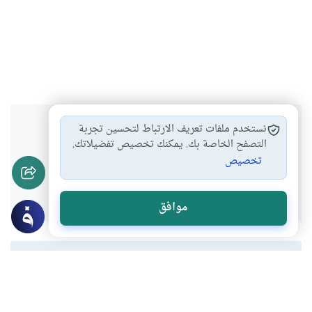
هل انتفعت بهذا المحتوى؟
نستخدم ملفات تعريف الارتباط لتحسين تجربة
التصفح الخاصة بك. يمكنك تخصيص تفضيلاتك.
تخصيص
نعم
لا
موافق
المحتوى والموارد المذكورة لا تعكس بالضرورة وجهة نظر
موقع "إسلام أون لاين".