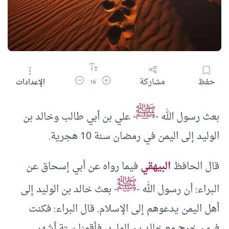
زيادة حجم الخط
تقليل حجم الخط
حفظ
مشاركة
الإعدادات
16
ﷺ
بعث رسول الله -
- علي بن أبي طالب وخالد بن
الوليد إلى اليمن في رمضان سنة 10 هجرية.
قال الحافظ
البيهقي
فيما رواه عن أبي إسحاق عن
ﷺ
البراء: أن رسول الله -
- بعث خالد بن الوليد إلى
أهل اليمن يدعوهم إلى الإسلام. قال البراء: فكنت
فيمن خرج مع خالد بن الوليد، فأقمنا ستة أشهر