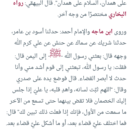
على همدان، السلام على همدان”. قال البيهقي:
رواه
البخاري
مختصرًا من وجه آخر.
وروى
ابن ماجه
والإمام أحمد: حدثنا أسود بن عامر،
حدثنا شريك عن سماك عن حنش عن علي كرم الله
ﷺ
وجهه قال: بعثني رسول الله -
- إلى اليمن قال:
فقلت: يا رسول الله، تبعثني إلى قوم أشد مني وأنا
حدث لا أبصر القضاء. قال فوضع يده على صدري
وقال: “اللهم ثبِّت لسانه، واهدِ قلبه، يا عليّ إذا جلس
إليك الخصمان فلا تقض بينهما حتى تسمع من الآخر
ما سمعت من الأول، فإنك إذا فعلت ذلك تبين لك” قال:
فما اختلف عليَّ قضاء بعد، أو ما أشكل عليَّ قضاء بعد.