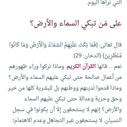
التي نراها اليوم.
على مَن تبكي السماء والأرض؟
قال تعالى: {فَمَا بَكَتْ عَلَيْهِمُ السَّمَاءُ وَالْأَرْضُ وَمَا كَانُوا
مُنْظَرِينَ} (الدخان: 29).
نعم… قالها
القرآن الكريم
. وماذا تركوا وراء ظهورهم
من أعمال صالحة حتى تبكي عليهم السماء والأرض؟
وماذا قدموا لدينهم ووطنهم بل للبشرية كلها من خير
وحق وحرية وعدالة حتى تبكي عليهم السماء
والأرض؟ إنهم لا يستحقون إلا أن يكونوا في سجل
النسيان. لا يستحقون غير التجاهل وعدم الاهتمام؛