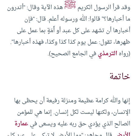
ﷺ
وقد قرأ الرسول الكريم
هذه الآية وقال: “أتدرون
ما أخبارها؟” قالوا: الله ورسوله أعلم. قال: “فإن
أخبارها أن تشهد على كل عبد أو أَمَةٍ بما عمل على
ظهرها، تقول: عمل يوم كذا كذا وكذا، فهذه أخبارها”.
(رواه
الترمذي
في الجامع الصحيح).
خاتمة
إنها والله كرامة عظيمة ومنزلة رفيعة أن يحظى بها
الإنسان، ولكنها ليست لكل إنسان. إنما هي للمؤمن
الصالح الذي يؤدي حق ربه عليه ويسعى في
عمارة
الأرض
. قال مجاهد: “وما للأرض لا تبكي على عبد كان