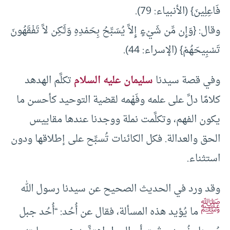
فَاعِلِينَ} (الأنبياء: 79).
وقال: {وَإِن مِّن شَيْءٍ إِلاَّ يُسَبِّحُ بِحَمْدِهِ وَلَـٰكِن لاَّ تَفْقَهُونَ
تَسْبِيحَهُمْ} (الإسراء: 44).
وفي قصة سيدنا
سليمان عليه السلام
تكلَّم الهدهد
كلامًا دلَّ على علمه وفَهْمه لقضية التوحيد كأحسن ما
يكون الفهم، وتكلَّمت نملة ووجدنا عندها مقاييس
الحق والعدالة. فكل الكائنات تُسبِّح على إطلاقها ودون
استثناء.
وقد ورد في الحديث الصحيح عن سيدنا رسول الله
ﷺ
ما يُؤيد هذه المسألة، فقال عن أُحُد: “أُحُد جبل