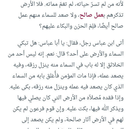
لأنه من لم تسرّ حياته، لم تغمّ مماته. فلا الأرض
تذكرهم ب
عمل صالح
، ولا صعد للسماء منهم عمل
صالح أيضًا، فلِمَ الحزن والبكاء عليهم؟
أتى ابن عباس رجل، فقال: يا أبا عباس: هل تبكي
السماء والأرض على أحد؟ قال: نعم. إنه ليس أحد من
الخلائق إلا له باب في السماء منه ينزل رزقه، وفيه
يصعد عمله، فإذا مات المؤمن فأُغلق بابه من السماء
الذي كان يصعد فيه عمله وينزل منه رزقه، بكى عليه.
وإذا فقده مُصلاّه من الأرض التي كان يصلي فيها
ويذكر الله فيها، بكت عليه. وإن قوم فرعون لم يكن
لهم في الأرض آثار صالحة، ولم يكن يصعد إلى