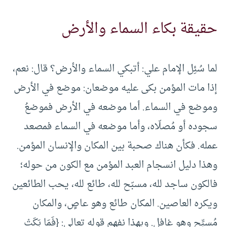
حقيقة بكاء السماء والأرض
لما سُئِل الإمام علي: أتبكي السماء والأرض؟ قال: نعم،
إذا مات المؤمن بكى عليه موضعان: موضع في الأرض
وموضع في السماء. أما موضعه في الأرض فموضعُ
سجوده أو مُصلّاه، وأما موضعه في السماء فمصعد
عمله. فكأن هناك صحبة بين المكان والإنسان المؤمن.
وهذا دليل انسجام العبد المؤمن مع الكون من حوله؛
فالكون ساجد لله، مسبّح لله، طائع لله، يحب الطائعين
ويكره العاصين. المكان طائع وهو عاصٍ، والمكان
مُسبِّح وهو غافل. وبهذا نفهم قوله تعالى: {فَمَا بَكَتْ