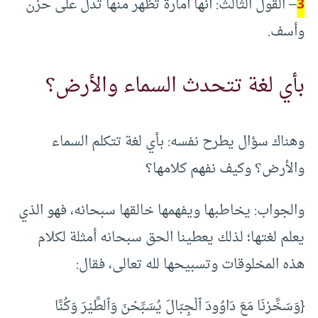
3
– القول الثالث: أنها أمارة تظهر منها تدل على حزن
وأسف.
بأي لغة تتحدث السماء والأرض؟
وهناك سؤال يطرح نفسه: بأي لغة تتكلم السماء
والأرض؟ وكيف نفهم كلامها؟
والجواب: يخاطبها ويفهمها خالقها سبحانه، فهو الذي
يعلم لغتها؛ لذلك يعطينا الحق سبحانه أمثلة لكلام
هذه المخلوقات وتسبيحها لله تعالى، فقال:
{وَسَخَّرْنَا مَعَ دَاوُودَ ٱلْجِبَالَ يُسَبِّحْنَ وَٱلطَّيْرَ وَكُنَّا