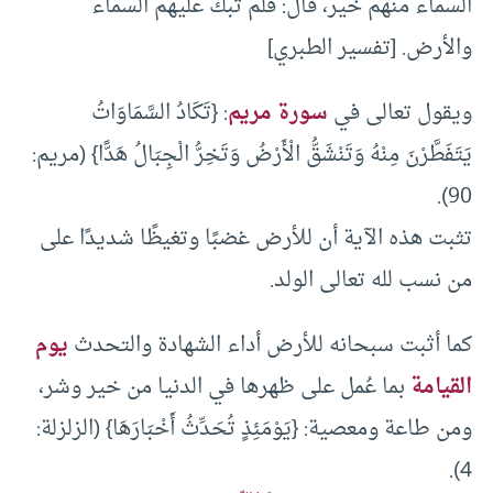
السماء منهم خير، قال: فلم تبك عليهم السماء
والأرض. [تفسير الطبري]
ويقول تعالى في
سورة مريم
: {تَكَادُ السَّمَاوَاتُ
يَتَفَطَّرْنَ مِنْهُ وَتَنْشَقُّ الْأَرْضُ وَتَخِرُّ الْجِبَالُ هَدًّا} (مريم:
90).
تثبت هذه الآية أن للأرض غضبًا وتغيظًا شديدًا على
من نسب لله تعالى الولد.
كما أثبت سبحانه للأرض أداء الشهادة والتحدث
يوم
القيامة
بما عُمل على ظهرها في الدنيا من خير وشر،
ومن طاعة ومعصية: {يَوْمَئِذٍ تُحَدِّثُ أَخْبَارَهَا} (الزلزلة:
4).