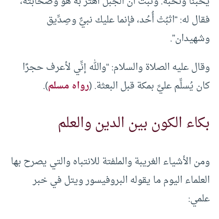
يُحبنا ونُحبه. وثبت أن الجبل اهتزَّ به هو وصحابته،
فقال له: “اثبُتْ أُحُد، فإنما عليك نبيٌّ وصِدِّيق
وشهيدان”.
وقال عليه الصلاة والسلام: “والله إنِّي لأعرف حجرًا
كان يُسلِّم عليَّ بمكة قبل البعثة. (
رواه مسلم
).
بكاء الكون بين الدين والعلم
ومن الأشياء الغريبة والملفتة للانتباه والتي يصرح بها
العلماء اليوم ما يقوله البروفيسور ويتل في خبر
علمي: