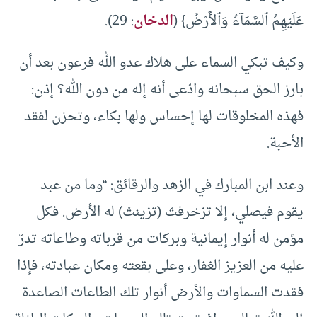
عَلَيْهِمُ ٱلسَّمَآءُ وَٱلأَرْضُ} (
الدخان
: 29).
وكيف تبكي السماء على هلاك عدو الله فرعون بعد أن
بارز الحق سبحانه وادّعى أنه إله من دون الله؟ إذن:
فهذه المخلوقات لها إحساس ولها بكاء، وتحزن لفقد
الأحبة.
وعند ابن المبارك في الزهد والرقائق: “وما من عبد
يقوم فيصلي، إلا تزخرفتْ (تزينتْ) له الأرض. فكل
مؤمن له أنوار إيمانية وبركات من قرباته وطاعاته تدرّ
عليه من العزيز الغفار، وعلى بقعته ومكان عبادته، فإذا
فقدت السماوات والأرض أنوار تلك الطاعات الصاعدة