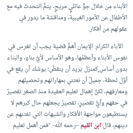
الأبناء من خلال جوٍّ عائليٍ مريحٍ، يتمُّ التحدث فيه مع
الأطفال عن الأمور الغيبية، ومناقشة ما يدور في
عقولهم من أفكار.
الآباء الكرام: الإيمان أهمُّ قضية يجب أن تغرس في
نفوس الأبناء وأعظمُها، وهو الأساس لأيِّ بناءٍ، والبناء
بدون أساس ٍكمنزل يريد أن ينقضَّ؛ يوشك أن يقع في
أوَّل لحظة، جميلٌ أن نعتني بمهاراتهم وتحصيلهم
ومعارفهم، لكنَّ إهمال تعليم العقيدة منذ الصغر تقصيرٌ
في حقهم وأيُّ تقصيرٍ، تقصيرٌ يجعلهم حال كبرهم لا
يستطيعون مواجهة الأفكار والشبهات التي تفتنهم عن
دينهم، قال
ابن القيم
–رحمه الله-: “فمن أهمل تعليم