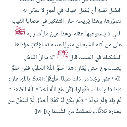
الطفل تقيهِ أن يُعْمل خياله في أمورٍ لا يمكن له
تصوُّرها، وهذا يُريحه حال التفكير في قضايا الغيب
ﷺ
التي لا يستوعبها عقله، وهذا عينُ ما ِأشار به
على من أتاه الشيطان مثيرًا عنده تساؤلاتٍ مؤدَّاها
ﷺ
التشكيك في الغيب، قال
: “لا يزالُ النَّاسُ
يَتساءَلونَ حتى يُقالَ: هذا خَلَقَ اللهُ الخَلْقَ، فمَن خلَقَ
اللهَ؟ فمَن وجَدَ من ذلك شيئًا، فلْيَقُلْ: آمَنتُ باللهِ، قال:
فإذا قالوا ذلك، فقُولوا: {قُلْ هُوَ اللَّهُ أَحَدٌ * اللَّهُ الصَّمَدُ *
لَمْ يَلِدْ وَلَمْ يُولَدْ * وَلَمْ يَكُنْ لَهُ كُفُوًا أَحَدٌ}، ثُمَّ لْيَتْفُلْ عن
يَسارِه ثلاثًا، ولْيَستَعِذْ من الشَّيطانِ.([viii])