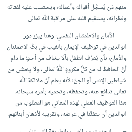
منهم مَن يُسجِّل أقواله وأعماله، ويحتسب عليه لفتاته
ونظراته، يستقيم قلبه على مراقبة الله تعالى.
– الأمان والاطمئنان النفسي: وهنا يبزر دور
الوالدين في توظيف الإيمان بالغيب في بثِّ الاطمئنان
والأمان، بأن يُعرَّف الطفل بألّا يخاف من أحدٍ؛ ما دام
أنَّ الحافظ له من كلِّ مكروهٍ اللهُ تعالى، ولا يخشى من
شياطين الإنس أو الجنِّ؛ لأنه يعلم أنَّ ملائكة الله
تعالى تدافع عنه، وتحفظه، وتحميه بأمره سبحانه،
هذا التوظيف العملي لهذه المعاني هو المطلوب من
الوالدين أن يتفنَّنا في عرضه، وتقريبه لأذهان أبنائهم.
– الحديث عن الغيب بالطريقة التي تناسب