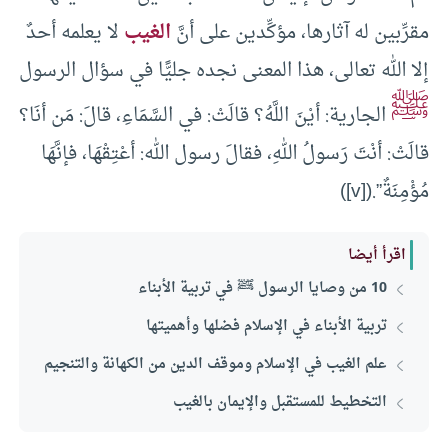
مقرِّبين له آثارها، مؤكِّدين على أنَّ
الغيب
لا يعلمه أحدٌ
إلا الله تعالى، هذا المعنى نجده جليًّا في سؤال الرسول
ﷺ
الجارية: أيْنَ اللَّهُ؟ قالَتْ: في السَّمَاءِ، قالَ: مَن أنَا؟
قالَتْ: أنْتَ رَسولُ اللهِ، فقالَ رسول الله: أعْتِقْهَا، فإنَّهَا
مُؤْمِنَةٌ”.([v])
اقرأ أيضا
10 من وصايا الرسول ﷺ في تربية الأبناء
تربية الأبناء في الإسلام فضلها وأهميتها
علم الغيب في الإسلام وموقف الدين من الكهانة والتنجيم
التخطيط للمستقبل والإيمان بالغيب