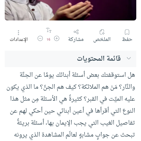
زيادة حجم الخط
تقليل حجم الخط
حفظ
الملخص
مشاركة
الإعدادات
16
قائمة المحتويات
هل استوقفتك بعض أسئلة أبنائك يومًا عن الجنَّة
والنَّار؟ مَنْ هم الملائكة؟ كيف هم الجنِّ؟ ما الذي يكون
عليه الميِّت في القبر؟ كثيرةٌ هي الأسئلة مِن مثل هذا
النوع التي أقرأها في أعين أبنائي حين أحكي لهم عن
تفاصيل الغيب التي يجب الإيمان بها، أسئلة بريئةٌ
تبحث عن جوابٍ مشابهٍ لعالَم المشاهدة الذي يرونه