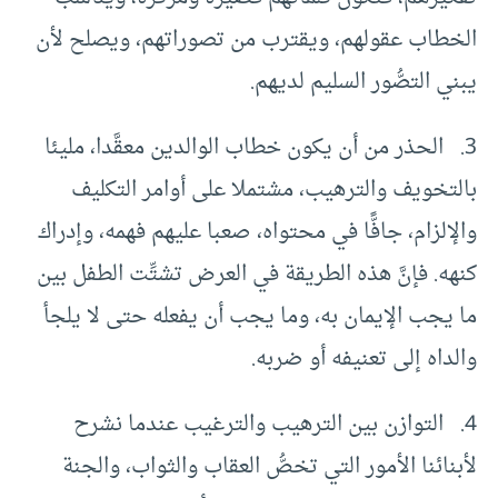
الخطاب عقولهم، ويقترب من تصوراتهم، ويصلح لأن
يبني التصُّور السليم لديهم.
3. الحذر من أن يكون خطاب الوالدين معقَّدا، مليئا
بالتخويف والترهيب، مشتملا على أوامر التكليف
والإلزام، جافًّا في محتواه، صعبا عليهم فهمه، وإدراك
كنهه. فإنَّ هذه الطريقة في العرض تشتِّت الطفل بين
ما يجب الإيمان به، وما يجب أن يفعله حتى لا يلجأ
والداه إلى تعنيفه أو ضربه.
4. التوازن بين الترهيب والترغيب عندما نشرح
لأبنائنا الأمور التي تخصُّ العقاب والثواب، والجنة