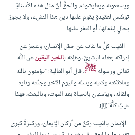
ويسمعونه ويعايشونه. والحقُّ أنَّ مثل هذه الأسئلةِ
تؤسِّس لعقيدةٍ يقوم عليها دين هذا النشء، ولا يجوز
بحالٍ إغفالها، أو القفز عليها.
الغيب كلُّ ما غاب عن حسِّ الإنسان، وعجز عن
إدراكه بعقله البشريِّ، وعَلِمَه ب
الخبر اليقين
عن الله
ﷺ
تعالى ورسوله
، قال أبو العالية: “يؤمنون بالله
وملائكته وكتبه ورسله واليوم الآخر وجنَّته وناره
ولقائه، ويؤمنون بالحياة بعد الموت، وبالبعث، فهذا
غيبٌ كلُّهُ”([i]).
الإيمان بالغيب ركنٌ من أركان الإيمان، وركيزةٌ كبرى
تقوم عليها العقيدة، وهو مزية يتميز بها المؤمن عن