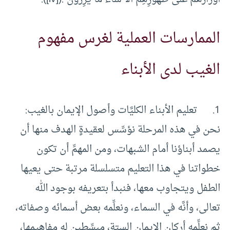
الممارسات العملية لغرس مفهوم
الغيب لدى الأبناء
1. تعليم الأبناء الكليَّات وأصول الإيمان بالغيب:
نحن في هذه المرحلة نؤسِّس لعقيدةٍ الهدف منها أن
يصمد أبناؤنا أمام الشبهات، ومن المهمِّ أن تكون
خطواتنا في هذا التعليم متسلسلة مرتبة حتى يعيها
الطفل ويتجاوب معها، فنبدأ بتعريفه بوجود الله
تعالى، وأنَّه في السماء، ونعلِّمه بعض أسمائه وصفاته،
ثم نعلِّمه أركان الإيمان الستة، مبسِّطين له مفاهيمها،