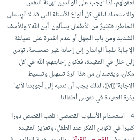
لعقولهم، لذا “يجب على الوالدين تهيئة النفس
والاستعداد لتلقي كل أنواع الأسئلة التي قد لا تَرِد على
الخاطر، فكثيرٌ من الأطفال يسألون: أين الله؟ وللأسف
الشديد ومن باب الجهل أو عدم القدرة على صياغة
الإجابة يلجأ الوالدان إلى إجابة غير صحيحة، تؤدي
إلى خلل في العقيدة، فتكون إجابتهم: الله في كل
مكان، ويقصدان من هذا الردّ تسهيل وتبسيط
الإجابة”([vi])، لذلك يجب أن ننتبه إلى أجوبتنا لأنها
بذرة العقيدة في نفوس أطفالنا.
4. استخدام الأسلوب القصصي: تلعب القصص دورا
كبيرا في تكوين الفكر عند الطفل، وتعزيز العقيدة
لديه، وفي
القصص القرآني
والنبوي غنية للوالدين في