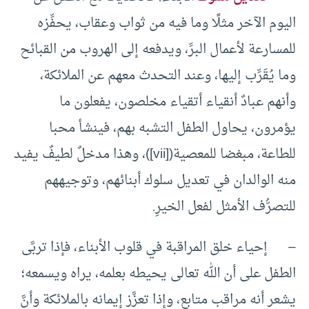
اليوم الآخر مثلًا وما فيه من ثواب وعقاب، يحفِّزه
للمسارعة لأعمال البرِّ، ويدفعه إلى الهروب من القبائح
وما يُقَرِّب إليها، وعند التحدث معهم عن الملائكة،
وأنهم عبادٌ أنقياء أتقياء مخلصون، يفعلون ما
يؤمرون، يحاول الطفل التشبه بهم، فينشأ محبا
للطاعة، مبغضا للمعصية([vii])، وهذا مدخلٌ لطيفٌ يفيد
منه الوالدان في تعديل سلوك أبنائهم، وتوجيههم
للتصرُّف الأمثل لفعل الخيرِ.
– إحياء خلق المراقبة في قلوب الأبناء، فإذا تربَّى
الطفل على أن الله تعالى يحيطه بعلمه، يراه ويسمعه؛
يشعر أنه مراقب متابع، وإذا تعزَّز إيمانه بالملائكة وأنَّ