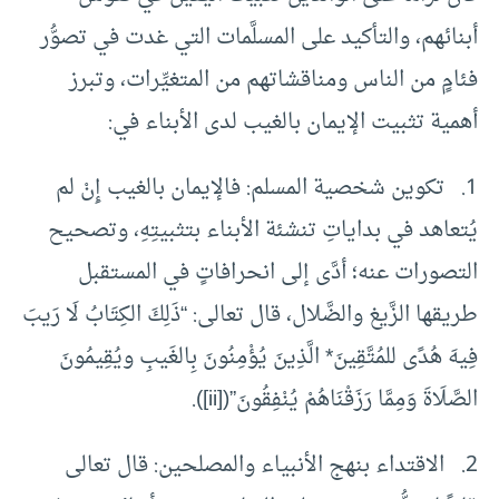
أبنائهم، والتأكيد على المسلَّمات التي غدت في تصوُّر
فئامٍ من الناس ومناقشاتهم من المتغيِّرات، وتبرز
أهمية تثبيت الإيمان بالغيب لدى الأبناء في:
1. تكوين شخصية المسلم: فالإيمان بالغيب إِنْ لم
يُتعاهد في بداياتِ تنشئة الأبناء بتثبيتِهِ، وتصحيح
التصورات عنه؛ أدَّى إلى انحرافاتٍ في المستقبل
طريقها الزَّيغ والضَّلال، قال تعالى: “ذَلِكَ الكِتَابُ لَا رَيبَ
فِيهَ هُدًى للمُتَّقِينَ* الَّذِينَ يُؤْمِنُونَ بِالغَيبِ ويُقِيمُونَ
الصَّلَاةَ وَمِمَّا رَزَقْنَاهُمْ يُنْفِقُونَ”([ii]).
2. الاقتداء بنهج الأنبياء والمصلحين: قال تعالى