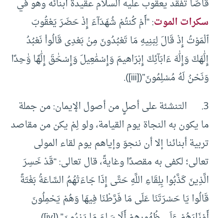
قاصًّا تفقُّد يعقوب عليه السلام عقيدة أبنائه وهو في
سكرات الموت
: “أَمْ كُنتُمْ شُهَدَآءَ إِذْ حَضَرَ يَعْقُوبَ
ٱلْمَوْتُ إِذْ قَالَ لِبَنِيهِ مَا تَعْبُدُونَ مِنۢ بَعْدِى قَالُواْ نَعْبُدُ
إِلَٰهَكَ وَإِلَٰهَ ءَابَآئِكَ إِبْرَاهيمَ وَإِسْمَٰعِيلَ وَإِسْحَٰقَ إِلَٰهًا وَٰحِدًا
وَنَحْنُ لَهُ مُسْلِمُونَ”([iii]).
3. التنشئة على أصلٍ من أصول الإيمان: من جملة
ما يكون به النجاة يوم القيامة، ولو لِمْ يكن من مقاصد
تربية أبنائنا إلا أن ننجوَ وإياهم يوم لقاء المولى
تعالى؛ لكفى به مقصدًا وغايةً، قال تعالى: “قَدْ خَسِرَ
الَّذِينَ كَذَّبُوا بِلِقَاءِ اللَّهِ حَتَّى إِذَا جَاءَتْهُمُ السَّاعَةُ بَغْتَةً
قَالُوا يَا حَسْرَتَنَا عَلَى مَا فَرَّطْنَا فِيهَا وَهُمْ يَحْمِلُونَ
أَوْزَارَهُمْ عَلَى ظُهُورِهِمْ أَلَا سَاءَ مَا يَزِرُونَ”.([iv]).