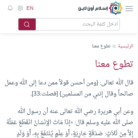
إسلام أون لاين
EN
الرئيسية
تطوع معنا
تطوع معنا
قال الله تعالى: {ومن أحسن قولاً ممن دعا إلى الله وعمل
صالحاً وقال إنني من المسلمين} [فصلت:33].
وعن أبي هريرة رضي الله تعالى عنه أن رسول الله
صلى الله عليه وسلم قال: «إذَا مَاتَ الإِنْسَانُ انْقَطَعَ عَمَلُهُ
إلاَّ مِنْ ثَلاَثٍ: صَدَقَةٍ جَارِيَةٍ، أَوْ عِلْمٍ يُنْتَفَعُ بِهِ، أَوْ وَلَدٍ