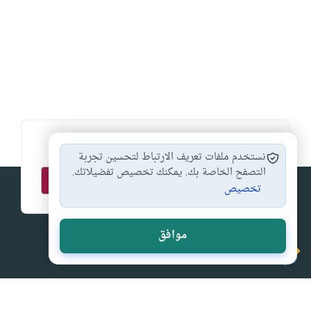
اشترك في قائمتنا البريدية ليصلك كل جديد
نستخدم ملفات تعريف الارتباط لتحسين تجربة
التصفح الخاصة بك. يمكنك تخصيص تفضيلاتك.
تخصيص
موافق
إسلام أون لاين
من (اقرأ) إلى (واسجد واقترب) إسلام اون لاين المصدر الأول