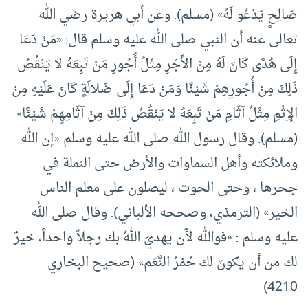
صَالِحٍ يَدْعُو لَهُ» (مسلم). وعن أبي هريرة رضي الله
تعالى عنه أن النبي صلى الله عليه وسلم قال: «مَنْ دَعَا
إِلَى هُدًى كَانَ لَهُ مِنْ الأَجْرِ مِثْلُ أُجُورِ مَنْ تَبِعَهُ لا يَنْقُصُ
ذَلِكَ مِنْ أُجُورِهِمْ شَيْئًا وَمَنْ دَعَا إِلَى ضَلالَةٍ كَانَ عَلَيْهِ مِنْ
الإِثْمِ مِثْلُ آثَامِ مَنْ تَبِعَهُ لا يَنْقُصُ ذَلِكَ مِنْ آثَامِهِمْ شَيْئًا»
(مسلم). وقال رسول الله صلى الله عليه وسلم «إن الله
وملائكته وأهل السماوات والأرض حتى النملة في
جحرها ، وحتى الحوت ، ليصلون على معلم الناس
الخير» (الترمذي، وصححه الألباني). وقال صلى الله
عليه وسلم : «فوالله لأَن يهديَ اللهُ بك رجلاً واحداً، خيرٌ
لك من أن يكونَ لك حُمْرُ النَّعَم» (صحيح البخاري
4210)