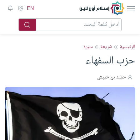
إسلام أون لاين
EN
الرئيسية
شريعة
سيرة
حزب السفهاء
حميد بن خيبش