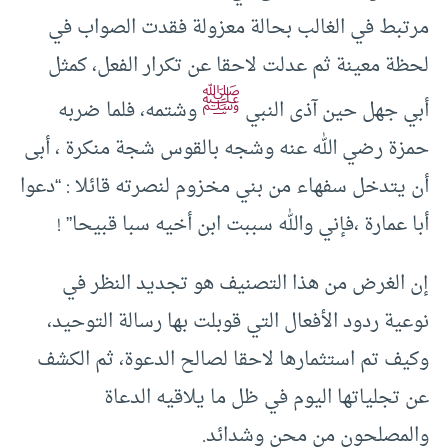
مرتبط في الغالب بحالة معزولة فقدت الصواب في
لحظة معينة ثم عدلت لاحقا عن تكرار الفعل، كمثل
ﷺ
أبي جهل حين آذى النبي
وشتمه، فلما ضربه
حمزة رضي الله عنه وشجه بالقوس شجة منكرة ، أبى
أن يتدخل سفهاء من بني مخزوم لنصرته قائلا : “دعوا
أبا عمارة ،فإني والله سببت ابن أخيه سبا قبيحا” !
إن الغرض من هذا التصنيف هو تجديد النظر في
نوعية ردود الأفعال التي قوبلت بها رسالة التوحيد،
وكيف تم استثمارها لاحقا لصالح الدعوة، ثم الكشف
عن تجلياتها اليوم في ظل ما يلاقيه الدعاة
والمصلحون من محن وشدائد.