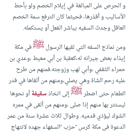
و الحرص على المبالغة في إيلام الخصم ولو بأحط
الأساليب و أقذرها، فحيثما كان الترفع سمة الخصم
العاقل وجدتَ السفيه يباشر الفعل أو يستكمله.
ﷺ
ومن نماذج السفه التي لقيها الرسول
في مكة
إيذاء بعض جيرانه له،كعقبة بن أبي معيط ،وعدي بن
حمراء الثقفي ،وأبي لهب وزوجته.فمنهم من طرح
عليه رحم الشاة وهي يصلي،ومنهم من ألقاها في قدر
ﷺ
الطعام حتى اضطر
إلى اتخاذ
سقيفة
أو نحوها
ليستتر بها منهم إذا صلى ،ومنهم من ألقى في ممره
الشوك ليؤذي قدميه. وطوال ثلاث عشرة سنة من عمر
الدعوة في مكة كرس “حزب “السفهاء جهده لانتهاج