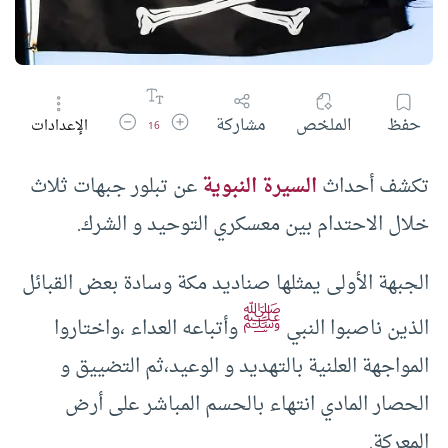
زيادة حجم الخط
تقليل حجم الخط
حفظ
الملخص
مشاركة
الإعدادات
16
تكشف أحداث
السيرة النبوية
عن تبلور جبهات ثلاث
خلال الاحتدام بين معسكري التوحيد و الشرك.
الجبهة الأولى يمثلها صناديد مكة وسادة بعض القبائل
ﷺ
الذين ناصبوا النبي
وأتباعه العداء ،واختاروا
المواجهة العلنية بالتهديد و الوعيد،ثم التضييق و
الحصار المادي انتهاء بالحسم المباشر على أرض
المعركة.