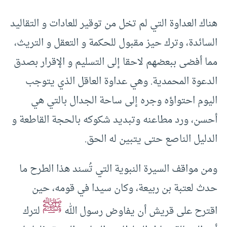
هناك العداوة التي لم تخل من توقير للعادات و التقاليد
السائدة، وترك حيز مقبول للحكمة و التعقل و التريث،
مما أفضى ببعضهم لاحقا إلى التسليم و الإقرار بصدق
الدعوة المحمدية. وهي عداوة العاقل الذي يتوجب
اليوم احتواؤه وجره إلى ساحة الجدال بالتي هي
أحسن، ورد مطاعنه وتبديد شكوكه بالحجة القاطعة و
الدليل الناصع حتى يتبين له الحق.
ومن مواقف السيرة النبوية التي تُسند هذا الطرح ما
حدث لعتبة بن ربيعة، وكان سيدا في قومه، حين
ﷺ
اقترح على قريش أن يفاوض رسول الله
لترك