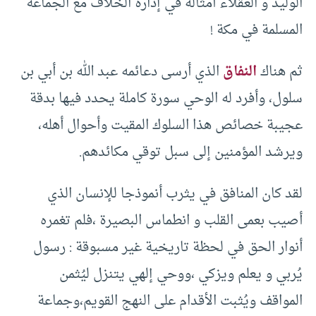
الوليد و العقلاء أمثاله في إدارة الخلاف مع الجماعة
المسلمة في مكة !
ثم هناك
النفاق
الذي أرسى دعائمه عبد الله بن أبي بن
سلول، وأفرد له الوحي سورة كاملة يحدد فيها بدقة
عجيبة خصائص هذا السلوك المقيت وأحوال أهله،
ويرشد المؤمنين إلى سبل توقي مكائدهم.
لقد كان المنافق في يثرب أنموذجا للإنسان الذي
أصيب بعمى القلب و انطماس البصيرة ،فلم تغمره
أنوار الحق في لحظة تاريخية غير مسبوقة : رسول
يُربي و يعلم ويزكي ،ووحي إلهي يتنزل ليُثمن
المواقف ويُثبت الأقدام على النهج القويم،وجماعة