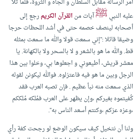
أمر الرسالة مقابل السلطان و الجاه و الثروة، فلما تلا
ﷺ
عليه النبي
آيات من
القرآن الكريم
رجع إلى
أصحابه لينصف خصمه حتى في أشد اللحظات حرجا
وضيقا قائلا :”إني سمعت قولا والله ما سمعت بمثله
قط. والله ما هو بالشعر و لا بالسحر ولا بالكهانة. يا
معشر قريش، أطيعوني و اجعلوها بي، وخلوا بين هذا
الرجل وبين ما هو فيه فاعتزلوه. فوالله ليكونن لقوله
الذي سمعت منه نبأ عظيم . فإن تصبه العرب فقد
كُفيتموه بغيركم ،وإن يظهر على العرب فمُلكه مُلككم
،وعزه عزكم ،وكنتم أسعد الناس به”.
ولنا أن نتخيل كيف سيكون الوضع لو رجحت كفة رأي