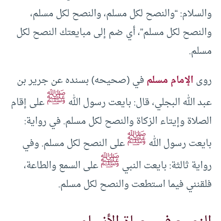
والسلام: “والنصح لكل مسلم، والنصح لكل مسلم،
والنصح لكل مسلم”، أي ضم إلى مبايعتك النصح لكل
مسلم.
روى
الإمام مسلم
في (صحيحه) بسنده عن جرير بن
ﷺ
عبد الله البجلي، قال: بايعت رسول الله
على إقام
الصلاة وإيتاء الزكاة والنصح لكل مسلم. في رواية:
ﷺ
بايعت رسول الله
على النصح لكل مسلم. وفي
ﷺ
رواية ثالثة: بايعت النبي
على السمع والطاعة،
فلقنني فيما استطعت والنصح لكل مسلم.