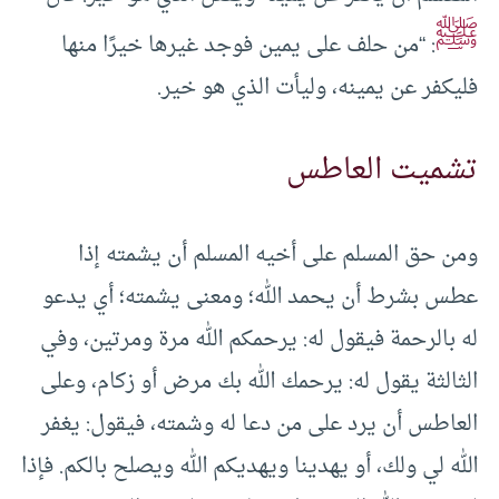
ﷺ
: “من حلف على يمين فوجد غيرها خيرًا منها
فليكفر عن يمينه، وليأت الذي هو خير.
تشميت العاطس
ومن حق المسلم على أخيه المسلم أن يشمته إذا
عطس بشرط أن يحمد الله؛ ومعنى يشمته؛ أي يدعو
له بالرحمة فيقول له: يرحمكم الله مرة ومرتين، وفي
الثالثة يقول له: يرحمك الله بك مرض أو زكام، وعلى
العاطس أن يرد على من دعا له وشمته، فيقول: يغفر
الله لي ولك، أو يهدينا ويهديكم الله ويصلح بالكم. فإذا