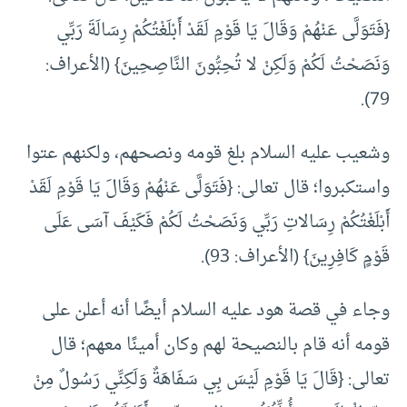
{فَتَوَلَّى عَنْهُمْ وَقَالَ يَا قَوْمِ لَقَدْ أَبْلَغْتُكُمْ رِسَالَةَ رَبِّي
وَنَصَحْتُ لَكُمْ وَلَكِنْ لا تُحِبُّونَ النَّاصِحِينَ} (الأعراف:
79).
وشعيب عليه السلام بلغ قومه ونصحهم، ولكنهم عتوا
واستكبروا؛ قال تعالى: {فَتَوَلَّى عَنْهُمْ وَقَالَ يَا قَوْمِ لَقَدْ
أَبْلَغْتُكُمْ رِسَالاتِ رَبِّي وَنَصَحْتُ لَكُمْ فَكَيْفَ آسَى عَلَى
قَوْمٍ كَافِرِينَ} (الأعراف: 93).
وجاء في قصة هود عليه السلام أيضًا أنه أعلن على
قومه أنه قام بالنصيحة لهم وكان أمينًا معهم؛ قال
تعالى: {قَالَ يَا قَوْمِ لَيْسَ بِي سَفَاهَةٌ وَلَكِنِّي رَسُولٌ مِنْ