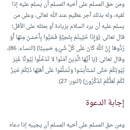
ومن حق المسلم على أخيه المسلم أن يسلم عليه إذا
لقيه، وله بذلك أجر عظيم عند الله تعالى، وعلى من
يسلم عليه أن يرد السلام بزيادة أو بمثله على الأقل؛
قال تعالى: {وَإِذَا حُيِّيتُمْ بِتَحِيَّةٍ فَحَيُّوا بِأَحْسَنَ مِنْهَا أَوْ
رُدُّوهَا إِنَّ اللَّهَ كَانَ عَلَى كُلِّ شَيْءٍ حَسِيبًا} (النساء: 86)،
وقال تعالى: {يَا أَيُّهَا الَّذِينَ آمَنُوا لا تَدْخُلُوا بُيُوتًا غَيْرَ
بُيُوتِكُمْ حَتَّى تَسْتَأْنِسُوا وَتُسَلِّمُوا عَلَى أَهْلِهَا ذَلِكُمْ خَيْرٌ
لَكُمْ لَعَلَّكُمْ تَذَكَّرُونَ} (النور: 27).
إجابة الدعوة
ومن حق المسلم على أخيه المسلم أن يجيبه إذا دعاه