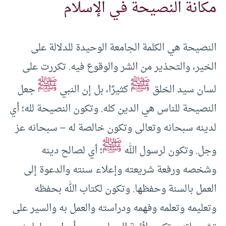
مكانة النصيحة في الإسلام
النصيحة هي الكلمة الجامعة الوحيدة للدلالة على
الخير، والتحذير من الشر والوقوع فيه. تكررت على
ﷺ
ﷺ
لسان سيد الخلق
كثيرًا، بل إن النبي
جعل
النصيحة للناس هي الدين كله. وتكون النصيحة لله؛ أي
لدينه سبحانه وتعالى وتكون خالصة له – سبحانه عز
ﷺ
وجل. وتكون لرسول الله
؛ أي لصالح دينه
وشخصه ورفعة شريعته وإعلاء سنته والدعوة إلى
العمل بالسنة وحفظها. وتكون لكتاب الله بحفظه
وتعليمه وتعلمه وفهمه ودراسته والعمل به والسير على