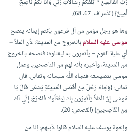
رَبِّ الْعَالَمِينَ * أُبَلِّغُكُمْ رِسَالاتِ رَبِّي وَأَنَا لَكُمْ نَاصِحٌ
أَمِينٌ} (الأعراف: 67، 68).
وها هو رجل مؤمن من آل فرعون يكتم إيمانه ينصح
موسى عليه السلام
بالخروج من المدينة؛ لأن الملأ –
أي علية القوم – يأتمرون به ليقتلوه؛ فنصحه بالخروج
من المدينة، وأخبره بأنه لهم من الناصحين. وعمل
موسى بنصيحته فنجاه الله سبحانه وتعالى. قال
تعالى: {وَجَاءَ رَجُلٌ مِنْ أَقْصَى الْمَدِينَةِ يَسْعَى قَالَ يَا
مُوسَى إِنَّ الْمَلأَ يَأْتَمِرُونَ بِكَ لِيَقْتُلُوكَ فَاخْرُجْ إِنِّي لَكَ
مِنْ النَّاصِحِينَ} (القصص: 20).
وإخوة يوسف عليه السلام قالوا لأبيهم: إنا من