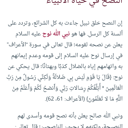
النصح في حياة الأنبياء
إن النصح خلق نبيل جاءت به كل الشرائع، وتردد على
ألسنة كل الرسل. فها هو
نبي الله نوح
عليه السلام
يعلن عن نصحه لقومه؛ قال تعالى في سورة “الأعراف”
في إرسال نوح عليه السلام إلى قومه وعدم إيمانهم
به واتهامهم إياه بالضلال كذبًا وبهتانًا؛ قال يحكي عن
نوح: {قَالَ يَا قَوْمِ لَيْسَ بِي ضَلالَةٌ وَلَكِنِّي رَسُولٌ مِنْ رَبِّ
الْعَالَمِينَ * أُبَلِّغُكُمْ رِسَالاتِ رَبِّي وَأَنصَحُ لَكُمْ وَأَعْلَمُ مِنْ
اللَّهِ مَا لا تَعْلَمُونَ} (الأعراف: 61، 62).
ونبي الله صالح يعلن بأنه نصح قومه وأسدى لهم
النصيحة، ولكنهم لا يحبون الناصحين؛ قال تعالى: