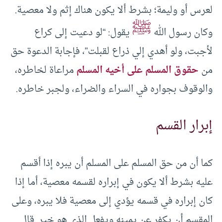
لعرس أو وليمة؛ بشرط ألا يكون هناك إثم ولا معصية.
ﷺ
وكان رسول الله
يقول: “لو دعيت إلى كراع
لأجبت، ولو أهدي إلي ذراع لقبلت”، فإجابة الدعوة حق
من
حقوق المسلم على أخيه المسلم
مراعاة لخاطره،
والوقوف بجواره في السراء والضراء، ولجبر خاطره.
إبرار القسم
كما أن من حق المسلم على المسلم أن يبره إذا أقسم
عليه بشرط ألا يكون في إبراره لقسمه معصية، أما إذا
كان إبراره في قسمه يؤدي إلى معصية فلا يبره، وعلى
المقسم أن يكفر عن يمينه ويفعل الذي هو خير. قال