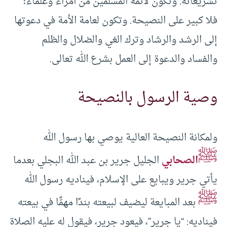
تشريعاته. وتكون لأئمة المسلمين من أمراء وعلماء؛
فلا كبير على النصيحة. وتكون لعامة الأمة في دعوتها
إلى الرشد والرشاد وترك الغي والضلال والظلم
والفساد والدعوة إلى العمل بشرع الله تعالى.
وصية الرسول بالنصيحة
ولمكانة النصيحة العالية يوصي بها رسول الله
ﷺ
الصحابي
الجليل جرير بن عبد الله البجلي بعدما
يأتي جرير ويبايع على الإسلام، فيناديه رسول الله
ﷺ
بعد المبايعة ليضيف لبيعته بندًا مهمًّا في بيعته
فيناديه: “يا جرير”، فيعود جرير، فيقول له عليه الصلاة