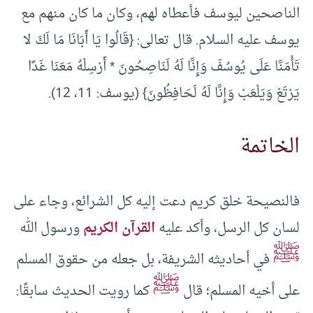
الناصحين ليوسف فأعطاه لهم، وكان ما كان منهم مع
يوسف عليه السلام. قال تعالى: {قَالُوا يَا أَبَانَا مَا لَكَ لا
تَأْمَنَّا عَلَى يُوسُفَ وَإِنَّا لَهُ لَنَاصِحُونَ * أَرْسِلْهُ مَعَنَا غَدًا
يَرْتَعْ وَيَلْعَبْ وَإِنَّا لَهُ لَحَافِظُونَ} (يوسف: 11، 12).
الخاتمة
فالنصيحة خلق كريم دعت إليه كل الشرائع، وجاء على
لسان كل الرسل، وأكد عليه
القرآن الكريم
ورسول الله
ﷺ
في أحاديثه الشريفة، بل جعله من حقوق المسلم
ﷺ
على أخيه المسلم؛ قال
كما رويت الحديث سابقًا: