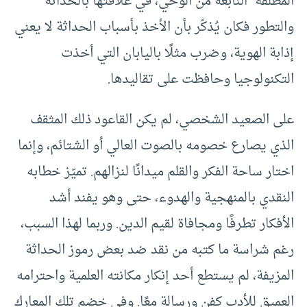
المطلقة” النابعة من الوحي، في علاقتها بالحداثة
والتطور فكان يُذكّر بأن الأخذ بأسباب الحداثة لا يعني
إذابة الهوية، وضرب مثلًا باليابان التي أخذت
التكنولوجيا وحافظت على تقاليدها.
على الصعيد الشخصي، لم يكن القاعود ذلك المثقف
الذي يصارع خصومه بالصوت العالي أو الشتائم، وإنما
اختار ساحة الفكر والقلم ميدانًا لنزالهم. تميّز خطابه
النقدي بالمنهجية والهدوء، حتى وهو يفند أشد
الأفكار تطرفًا ومجافاة لقيم الدين. وربما لهذا السبب،
رغم شراسة ما كتبه من نقد ضد بعض رموز الحداثة
المزيفة، لم يستطع أحد إنكار مكانته العلمية واحترامه
العميق للأدب كفن ورسالة معًا. وفي خضم تلك المعارك