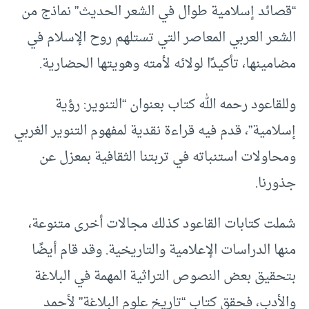
“قصائد إسلامية طوال في الشعر الحديث” نماذج من
الشعر العربي المعاصر التي تستلهم روح الإسلام في
مضامينها، تأكيدًا لولائه لأمته وهويتها الحضارية.
وللقاعود رحمه الله كتاب بعنوان “التنوير: رؤية
إسلامية”، قدم فيه قراءة نقدية لمفهوم التنوير الغربي
ومحاولات استنباته في تربتنا الثقافية بمعزل عن
جذورنا.
شملت كتابات القاعود كذلك مجالات أخرى متنوعة،
منها الدراسات الإعلامية والتاريخية. وقد قام أيضًا
بتحقيق بعض النصوص التراثية المهمة في البلاغة
والأدب، فحقق كتاب “تاريخ علوم البلاغة” لأحمد