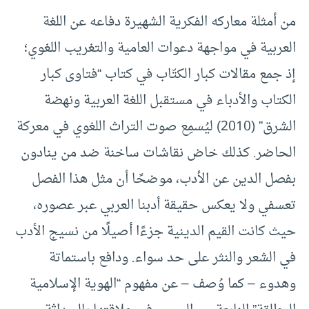
من أمثلة معاركه الفكرية الشهيرة دفاعه عن اللغة
العربية في مواجهة دعوات العامية والتغريب اللغوي؛
إذ جمع مقالات كبار الكتّاب في كتاب “فتاوى كبار
الكتاب والأدباء في مستقبل اللغة العربية ونهضة
الشرق” (2010) ليُسمِع صوت التراث اللغوي في معركة
الحاضر. كذلك خاض نقاشات ساخنة ضد من ينادون
بفصل الدين عن الأدب، موضحًا أن مثل هذا الفصل
تعسفي ولا يعكس حقيقة أدبنا العربي عبر عصوره،
حيث كانت القيم الدينية جزءًا أصيلًا من نسيج الأدب
في الشعر والنثر على حد سواء. ودافع باستماتة
وهدوء – كما وُصف – عن مفهوم “الهوية الإسلامية