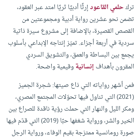
ترك
حلمي القاعود
إرثًا أدبيًا ثريًا امتد عبر العقود،
تضمن نحو عشرين رواية أدبية ومجموعتين من
القصص القصيرة، بالإضافة إلى مشروع سيرة ذاتية
سردية في أربعة أجزاء. تميّز إنتاجه الإبداعي بأسلوب
يجمع بين البساطة والعمق، والتشويق السردي
المقرون بأهداف
إنسانية
وقيمية واضحة.
فمن أشهر رواياته التي ذاع صيتها: شجرة الجميز
(2021) التي تناول فيها تحوّلات المجتمع المصري،
ومكر الليل والنهار التي حملت رؤية ناقدة للصراع بين
الخير والشر، ورواية شغفها حبًا (2019) التي قدّم فيها
صورة رومانسية ممتزجة بقيم الوفاء، ورواية الرجل