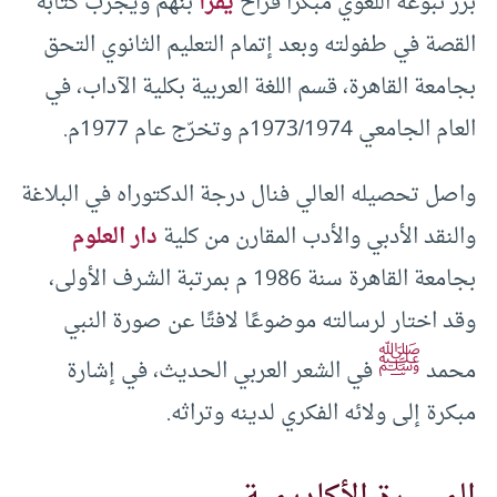
برز نبوغه اللغوي مبكرًا فراح
يقرأ
بنهم ويجرّب كتابة
القصة في طفولته وبعد إتمام التعليم الثانوي التحق
بجامعة القاهرة، قسم اللغة العربية بكلية الآداب، في
العام الجامعي 1973/1974م وتخرّج عام 1977م.
واصل تحصيله العالي فنال درجة الدكتوراه في البلاغة
والنقد الأدبي والأدب المقارن من كلية
دار العلوم
بجامعة القاهرة سنة 1986 م بمرتبة الشرف الأولى،
وقد اختار لرسالته موضوعًا لافتًا عن صورة النبي
ﷺ
محمد
في الشعر العربي الحديث، في إشارة
مبكرة إلى ولائه الفكري لدينه وتراثه.