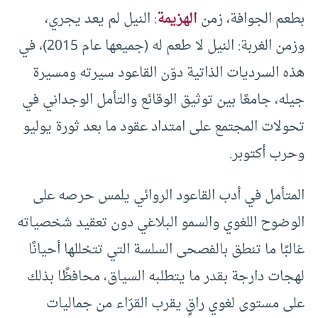
بطعم الجوافة، زمن
الهزيمة
: النيل لم يعد يجري،
وزمن الغربة: النيل لا طعم له (جميعها عام 2015)، في
هذه السرديات الذاتية دوّن القاعود سيرته ومسيرة
جيله، جامعًا بين توثيق الوقائع والتأمل الوجداني في
تحولات المجتمع على امتداد عقود ما بعد ثورة يوليو
وحرب أكتوبر.
المتأمل في أدب القاعود الروائي يلمس حرصه على
الوضوح اللغوي والسمو البلاغي دون تعقيد شخصياته
غالبًا ما تنطق بالفصحى السلسة التي تتخللها أحيانًا
لهجات دارجة بقدر ما يتطلبه السياق، محافظًا بذلك
على مستوى لغوي راقٍ يقرب القرّاء من جماليات