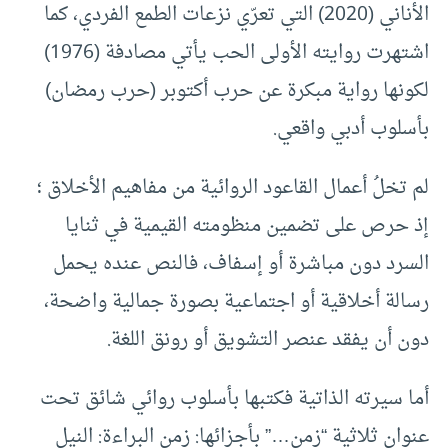
الأناني (2020) التي تعرّي نزعات الطمع الفردي، كما
اشتهرت روايته الأولى الحب يأتي مصادفة (1976)
لكونها رواية مبكرة عن حرب أكتوبر (حرب رمضان)
بأسلوب أدبي واقعي.
لم تخلُ أعمال القاعود الروائية من مفاهيم الأخلاق ؛
إذ حرص على تضمين منظومته القيمية في ثنايا
السرد دون مباشرة أو إسفاف، فالنص عنده يحمل
رسالة أخلاقية أو اجتماعية بصورة جمالية واضحة،
دون أن يفقد عنصر التشويق أو رونق اللغة.
أما سيرته الذاتية فكتبها بأسلوب روائي شائق تحت
عنوان ثلاثية “زمن…” بأجزائها: زمن البراءة: النيل