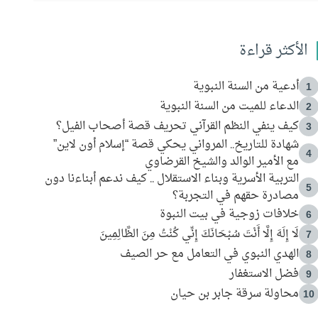
الأكثر قراءة
أدعية من السنة النبوية
1
الدعاء للميت من السنة النبوية
2
كيف ينفي النظم القرآني تحريف قصة أصحاب الفيل؟
3
شهادة للتاريخ.. المرواني يحكي قصة “إسلام أون لاين”
4
مع الأمير الوالد والشيخ القرضاوي
التربية الأسرية وبناء الاستقلال .. كيف ندعم أبناءنا دون
5
مصادرة حقهم في التجربة؟
خلافات زوجية في بيت النبوة
6
لَا إِلَهَ إِلَّا أَنْتَ سُبْحَانَكَ إِنِّي كُنْتُ مِنَ الظَّالِمِينَ
7
الهدي النبوي في التعامل مع حر الصيف
8
فضل الاستغفار
9
محاولة سرقة جابر بن حيان
10