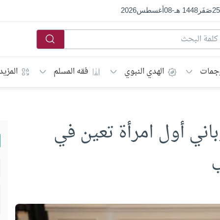
25
صَفَر
1448 هـ
-
08
أغسطس
2026
جمات
الهدي النبوي
فقه المسلم
المزيد
باني أول امرأة تعين في
ي