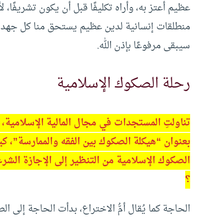
عظيم أعتز به، وأراه تكليفًا قبل أن يكون تشريفًا، 
منطلقات إنسانية لدين عظيم يستحق منا كل جهد وت
سيبقى مرفوعًا بإذن الله.
رحلة الصكوك الإسلامية
تناولتِ المستجدات في مجال المالية الإسلامية، 
بعنوان “هيكلة الصكوك بين الفقه والممارسة”،
الصكوك الإسلامية من التنظير إلى الإجازة الشرع
؟
الحاجة كما يُقال أمُّ الاختراع، بدأت الحاجة إلى 