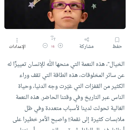
زيادة حجم الخط
تقليل حجم الخط
حفظ
مشاركة
الإعدادات
16
الخيال”، هذه النعمة التي منحها الله للإنسان تمييزًا له
عن سائر المخلوقات، هذه الطاقة التي تقف وراء
الكثير من القفزات التي غيّرت وجه الدنيا، وحياة
الناس عبر التاريخ وفي وقتنا الحاضر. هذه النعمة
الغالية تحولت لدينا لأسباب متعددة وفي ظل
ملابسات كثيرة إلى نقمة!! واصبح الأمر خطيرا على