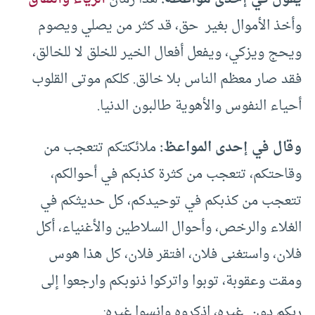
وأخذ الأموال بغير حق، قد كثر من يصلي ويصوم
ويحج ويزكي، ويفعل أفعال الخير للخلق لا للخالق،
فقد صار معظم الناس بلا خالق. كلكم موتى القلوب
أحياء النفوس والأهوية طالبون الدنيا.
وقال في إحدى المواعظ:
ملائكتكم تتعجب من
وقاحتكم، تتعجب من كثرة كذبكم في أحوالكم،
تتعجب من كذبكم في توحيدكم، كل حديثكم في
الغلاء والرخص، وأحوال السلاطين والأغنياء، أكل
فلان، واستغنى فلان، افتقر فلان، كل هذا هوس
ومقت وعقوبة، توبوا واتركوا ذنوبكم وارجعوا إلى
.
ربكم دون غيره، اذكروه وانسوا غيره