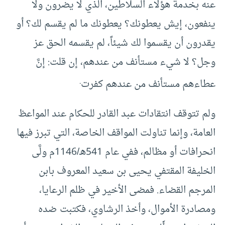
عنه بخدمة هؤلاء السلاطين، الذي لا يضرون ولا
ينفعون، إيش يعطونك؟ يعطونك ما لم يقسم لك؟ أو
يقدرون أن يقسموا لك شيئاً، لم يقسمه الحق عز
وجل؟ لا شيء مستأنف من عندهم، إن قلت: إنَّ
.
عطاءهم مستأنف من عندهم كفرت
ولم تتوقف انتقادات عبد القادر للحكام عند المواعظ
العامة، وإنما تناولت المواقف الخاصة، التي تبرز فيها
انحرافات أو مظالم، ففي عام 541هـ/1146م ولَّى
الخليفة المقتفي يحيى بن سعيد المعروف بابن
المرجم القضاء. فمضى الأخير في ظلم الرعايا،
ومصادرة الأموال، وأخذ الرشاوي، فكتبت ضده