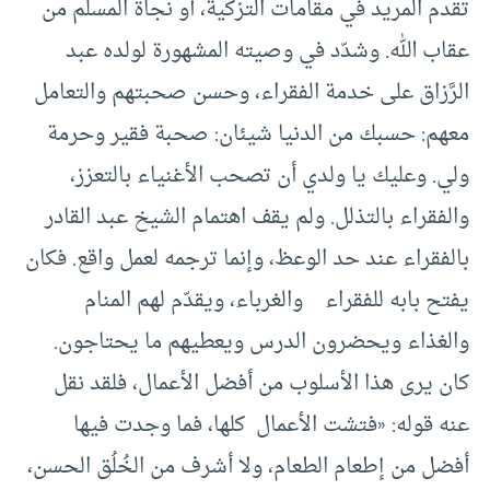
تقدم المريد في مقامات التزكية، أو نجاة المسلم من
عقاب الله. وشدّد في وصيته المشهورة لولده عبد
الرَّزاق على خدمة الفقراء، وحسن صحبتهم والتعامل
معهم: حسبك من الدنيا شيئان: صحبة فقير وحرمة
ولي. وعليك يا ولدي أن تصحب الأغنياء بالتعزز،
والفقراء بالتذلل. ولم يقف اهتمام الشيخ عبد القادر
بالفقراء عند حد الوعظ، وإنما ترجمه لعمل واقع. فكان
يفتح بابه للفقراء والغرباء، ويقدّم لهم المنام
والغذاء ويحضرون الدرس ويعطيهم ما يحتاجون.
كان يرى هذا الأسلوب من أفضل الأعمال، فلقد نقل
عنه قوله: «فتشت الأعمال كلها، فما وجدت فيها
أفضل من إطعام الطعام، ولا أشرف من الخُلُق الحسن،