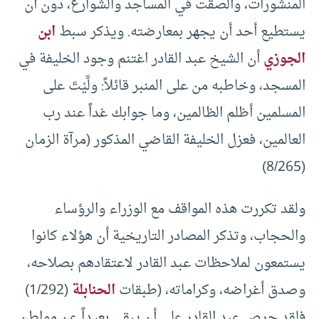
المنشورات، وأَلصقت في المساجد والشوارع، دون أن
يستطيع أحد أن يجهر بمعارضته. ويذكر سبط
ابن
الجوزي
أن الشيخ عبد القادر اغتنم وجود الخليفة في
المسجد، وخاطبه من على المنبر قائلاً: ولَّيْتَ على
المسلمين أظلم الظالمين، وما جوابك غداً عند رب
العالمين، فعزل الخليفة القاضي المذكور (مرآة الزمان
(8/265)
ولقد تكررت هذه المواقف مع الوزراء والرؤساء
والحجاب، وتذكر المصادر التاريخية أن هؤلاء كانوا
يستمعون لملاحظات عبد القادر لاعتقادهم بصلاحه،
وصدق أغراضه، وكراماته، (طبقات
الحنابلة
(1/292)
فلقد حرص عبد القادر على أن يبقى بعيداً عن مواطن