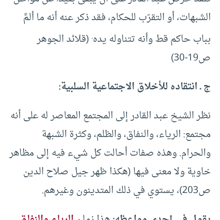
الشبهات، أو التقرّب للحكام، فقد ذكر عنه أنه ما ألمَّ
.
بباب حاكم قط وأنه تتناوله يده
(قلائد الجوهر
ص19-30)
ج ـ انتقاده للأخلاق الاجتماعية السلبية:
نظر الشيخ عبد القادر إلى المجتمع المعاصر له على أنه
مجتمع: الرياء، والنفاق، والظلم، وكثرة الشبهة
والحرام. وهذه صفات أحالت كل شيء فيه إلى مظاهر
خاوية ولا معنى فيها (هكذا ظهر جيل صلاح الدين
ص203)، يستوي في ذلك المتدينون وغيرهم.
يقول في إحدى مواعظه:
هذا زمان
الرياء والنفاق