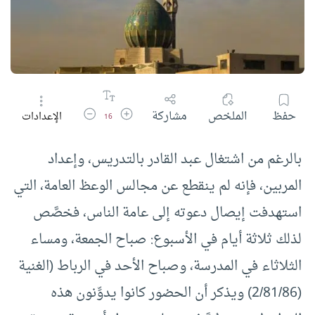
زيادة حجم الخط
تقليل حجم الخط
حفظ
الملخص
مشاركة
الإعدادات
16
بالرغم من اشتغال عبد القادر بالتدريس، وإعداد
المربين، فإنه لم ينقطع عن مجالس الوعظ العامة، التي
استهدفت إيصال دعوته إلى عامة الناس، فخصَّص
لذلك ثلاثة أيام في الأسبوع: صباح الجمعة، ومساء
الثلاثاء في المدرسة، وصباح الأحد في الرباط (الغنية
(2/81/86) ويذكر أن الحضور كانوا يدوِّنون هذه