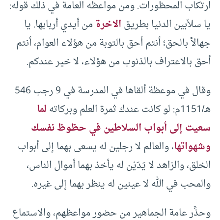
ارتكاب المحظورات. ومن مواعظه العامة في ذلك قوله:
يا سلاّبين الدنيا بطريق
الاخرة
من أيدي أربابها. يا
جهالاً بالحق؛ أنتم أحق بالتوبة من هؤلاء العوام، أنتم
أحق بالاعتراف بالذنوب من هؤلاء، لا خير عندكم.
وقال في موعظة ألقاها في المدرسة في 9 رجب 546
هـ/1151م: لو كانت عندك ثمرة العلم وبركاته
لما
سعيت إلى أبواب السلاطين في حظوظ نفسك
وشهواتها
، والعالم لا رجلين له يسعى بهما إلى أبواب
الخلق، والزاهد لا يَدَيْن له يأخذ بهما أموال الناس،
والمحب في الله لا عينين له ينظر بهما إلى غيره.
وحذَّر عامة الجماهير من حضور مواعظهم، والاستماع