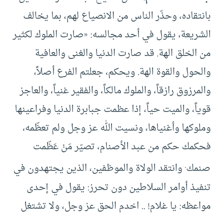
بانتقاده، وحذّر الناس من الانصياع لهم، بما يخالف
الشريعة، يقول في أحد مجالسه: «صارت الملوك لكثير
من الخلق الهة. قد صارت الدنيا والغنى والعافية
والحول والقوة الهة. ويحكم، جعلتم الفرع أصلاً،
والمرزوق رازقاً، والملوك مالكاً، والفقير غنياً، والعاجز
قوياً، والميت حياً، إذا عظمت جبابرة الدنيا وفراعينها
وملوكها وأغنياها، ونسيت الله عز وجل ولم تعظّمه،
فحكمك حكم من عبد الأصنام، تصيّر مَنْ عَظّمت
.
صنمك
وانتقد الولاة والموظفين، الذين يجتهدون في
تنفيذ أوامر السلاطين دون تحرز: يقول في إحدى
مواعظه: يا غلام! .. اخدم الحق عز وجل، ولا تشتغل