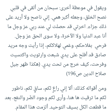
ويقول في موعظة أخرى: سبحان من ألقى في قلبي
نصح الخلق، وجعله أكبر همي. إني ناصح ولا أريد على
ذلك جزاء. اخرتي قد حصلت لي عند ربي عز وجل ما
أنا عبد الدنيا ولا الآخرة، ولا سوى الحق عز وجل.
فرحي بفلاحكم، وغمي لهلاككم، إذا رأيت وجه مريد
صادق قد أفلح على يدي شبعت وارتويت واكتسيت
وفرحت، كيف خرج من تحت يدي. (هكذا ظهر جيل
صلاح الدين ص196)
ومن أقواله كذلك: ألا إني راعٍ لكم، ساقٍ لكم، ناطور
لكم ما ترقيت ها هنا، وأرى لكم وجود الضّر والنفع، بعد
ما قطعت الكل بسيف التوحيد. ألزمت هذا المقام.