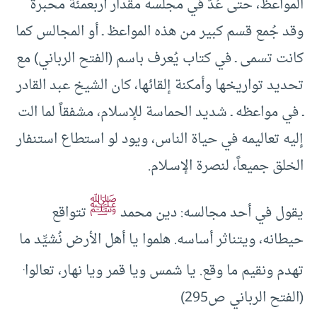
المواعظ، حتى عُدَّ في مجلسه مقدار أربعمئة محبرة
وقد جُمع قسم كبير من هذه المواعظ ـ أو المجالس كما
كانت تسمى ـ في كتاب يُعرف باسم (الفتح الرباني) مع
تحديد تواريخها وأمكنة إلقائها، كان الشيخ عبد القادر
ـ في مواعظه ـ شديد الحماسة للإسلام، مشفقاً لما الت
إليه تعاليمه في حياة الناس، ويود لو استطاع استنفار
الخلق جميعاً، لنصرة الإسـلام.
ﷺ
يقول في أحد مجالسه: دين محمد
تتواقع
حيطانه، ويتناثر أساسه. هلموا يا أهل الأرض نُشيِّد ما
.
تهدم ونقيم ما وقع. يا شمس ويا قمر ويا نهار، تعالوا
(الفتح الرباني ص295)