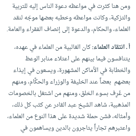
ومن هنا كثرت في مواعظه دعوة الناس إليه للتربية
والتزكية، وكانت مواعظه وخطبه بعضها موجّه لنقد
العلماء، والحكام، والدعوة إلى إنصاف الفقراء والعامة.
أ ـ انتقاد العلماء:
كان الغالبية من العلماء في عهده،
يتنافسون فيما بينهم على اعتلاء منابر الوعظ
والخطابة في الأماكن المشهورة، ويسعون في إيذاء
بعضهم بعضاً عند الخليفة والوزراء والحكَّام، ومنهم
من عُرِف بسوء الخلق، ومنهم من اشتغل بالخصومات
المذهبية، شاهد الشيخ عبد القادر عن كثب كل ذلك،
وأمثاله، فشن حملة شديدة على هذا النوع من العلماء،
واعتبرهم تجاراً يتاجرون بالدين ويساهمون في