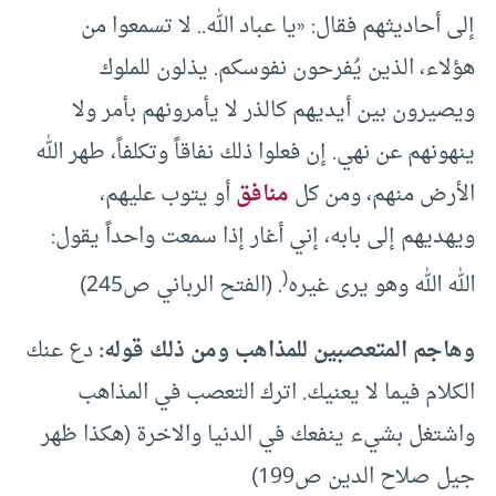
إلى أحاديثهم فقال: «يا عباد الله.. لا تسمعوا من
هؤلاء، الذين يُفرحون نفوسكم. يذلون للملوك
ويصيرون بين أيديهم كالذر لا يأمرونهم بأمر ولا
ينهونهم عن نهي. إن فعلوا ذلك نفاقاً وتكلفاً، طهر الله
الأرض منهم، ومن كل
منافق
أو يتوب عليهم،
ويهديهم إلى بابه، إني أغار إذا سمعت واحداً يقول:
(
الله الله وهو يرى غيره
. (الفتح الرباني ص245)
وهاجم المتعصبين للمذاهب ومن ذلك قوله:
دع عنك
الكلام فيما لا يعنيك. اترك التعصب في المذاهب
واشتغل بشيء ينفعك في الدنيا والاخرة (هكذا ظهر
جيل صلاح الدين ص199)