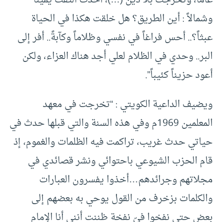
عاماً، وتخرجت بلا دين (…)، أخذت ألتفت يميناً
وشمالاً : أين الطريق؟ هل خلقت هكذا في الحياة
عبثاً؟.. أحس فراغاً في نفسي وظلاماً وكآبةً.. أفر إلى
البر.. وحدي في الظلام لعلي أجد هناك العزاء، ولكن
أعود حزيناً كئيباً”.
ويضيف الداعية الكويتي : “تخرجت في معهد
المعلمين 1969م وفي هذه السنة والتي قبلها حدث في
حياتي حدث غريب، تراكمت فيه الظلمات والغموم، إذ
قام الحزب الشيوعي باحتوائي ونشر قصائدي في
مجلاتهم وجرائدهم…أخذوا يفسرون العبارات
والكلمات بزخرف من القول يوحي به بعضهم إلى
بعض حتى نفخوا فيّ نفخة ظننت أنني أنا الإمام