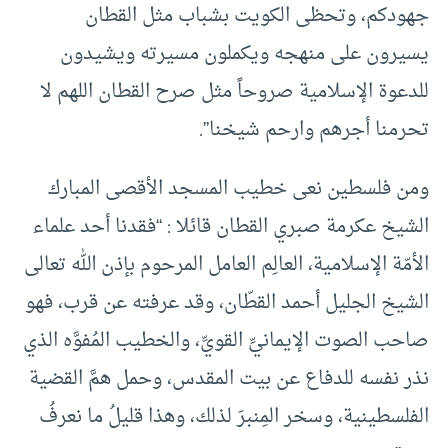
جهودكم، وتحظى الكويت بشباب مثل القطان
يسيرون على منهجه ويكملون مسيرته ويشيدون
للدعوة الإسلامية صروحاً مثل صرح القطان اللهم لا
تحرمنا أجرهم وارحم شيخنا”.
ومن فلسطين نعى خطيب المسجد الأقصى المبارك
الشيخ عكرمة صبري القطان قائلا : “فقدنا أحد علماء
الأمّة الإسلامية، العالِم العامل المرحوم بإذن الله تعالى
الشيخ الجليل أحمد القطّان، وقد عرفته عن قرب، فهو
صاحب الصوت الإيمانيِّ القويِّ، والخطيب المُفوَّه الذي
نذر نفسه للدفاع عن بيت المقدس، وحمل همَّ القضية
الفلسطينية، وسخر المِنبرَ لذلك، وهذا قليلُ ما نعرفُ