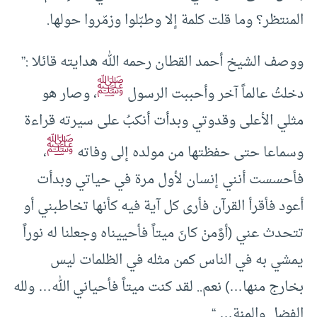
المنتظر؟ وما قلت كلمة إلا وطبّلوا وزمّروا حولها.
ووصف الشيخ أحمد القطان رحمه الله هدايته قائلا :”
ﷺ
دخلتُ عالماً آخر وأحببت الرسول
، وصار هو
مثلي الأعلى وقدوتي وبدأت أنكبُ على سيرته قراءة
ﷺ
وسماعا حتى حفظتها من مولده إلى وفاته
،
فأحسست أنني إنسان لأول مرة في حياتي وبدأت
أعود فأقرأ القرآن فأرى كل آية فيه كأنها تخاطبني أو
تتحدث عني (أوًمنْ كانَ ميتاً فأحييناه وجعلنا له نوراً
يمشي به في الناس كمن مثله في الظلمات ليس
بخارج منها…) نعم.. لقد كنت ميتاً فأحياني الله… ولله
الفضل والمنة… “