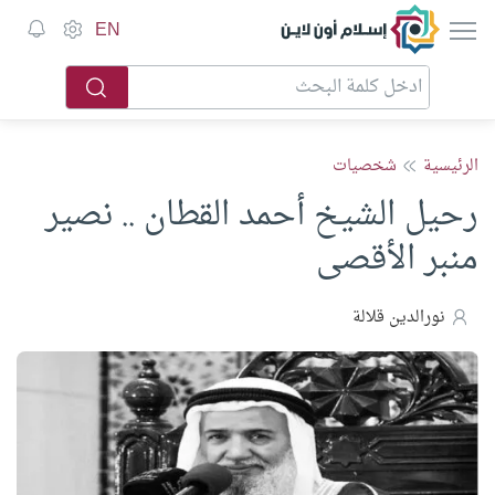
إسلام أون لاين
EN
الرئيسية
شخصيات
رحيل الشيخ أحمد القطان .. نصير
منبر الأقصى
نورالدين قلالة