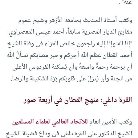
عنه” .
وكتب أستاذ الحديث بجامعة الأزهر وشيخ عموم
مقارئ الديار المصرية سابقاً، أحمد عيسى المعصراوي:
“إنا لله وإنا إليه راجعون خالص العزاء فى وفاة الشيخ
أحمد القطان عظم الله أجركم وجبر مصابكم نسألُ الله
أن يرحمهُ رحمةً واسعةً وأن يُسكنهُ الفردوس الأعلى
من الجنة وأن يُنزلَ على قلوبكم بَرْدَ السَّكينة والرضا.
القرة داغي: منهج القطان في أربعة صور
وكتب الأمين العام
للاتحاد العالمي لعلماء المسلمين
الشيخ الدكتور علي القره داغي في وداع فضيلة الشيخ