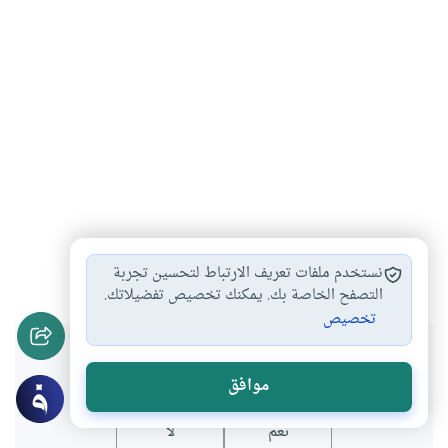
الخطباء والدعاة
علماء
الاتحاد العالمي لعلماء…
#
#
#
نستخدم ملفات تعريف الارتباط لتحسين تجربة
التصفح الخاصة بك. يمكنك تخصيص تفضيلاتك.
تخصيص
هل انتفعت بهذا المحتوى؟
موافق
نعم
لا