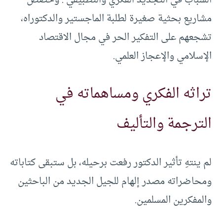
الشباب في التجديد الفكري والتطبيقي . وخصص
مشاريع بحثية صغيرة لطلبة الماجستير والدكتوراه،
تشجعهم على التفكير الحر في مجال الاقتصاد
الإسلامي والإعجاز العلمي.
تراثه الفكري ومساهماته في
الترجمة والتأليف
لم ينتهِ تأثير الدكتور رفعت برحيله، بل ستبقى كتاباته
ومحاضراته مصدر إلهام للجيل الجديد من الباحثين
والمفكرين المسلمين.