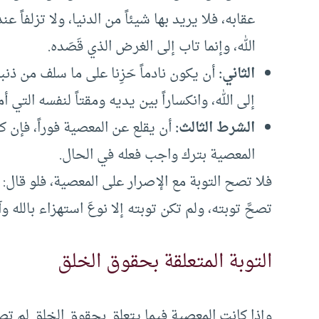
عقابه، فلا يريد بها شيئاً من الدنيا، ولا تزلفاً 
الله، وإنما تاب إلى الغرض الذي قَصَده.
الثاني:
أن يكون نادماً حَزِنا على ما سلف من ذن
إلى الله، وانكساراً بين يديه ومقتاً لنفسه الت
الشرط الثالث:
أن يقلع عن المعصية فوراً، فإن 
المعصية بترك واجب فعله في الحال.
فلا تصح التوبة مع الإصرار على المعصية، فلو قال: إ
تصحَّ توبته، ولم تكن توبته إلا نوعَ استهزاء بالله وآي
التوبة المتعلقة بحقوق الخلق
وإذا كانت المعصية فيما يتعلق بحقوق الخلق لم تص