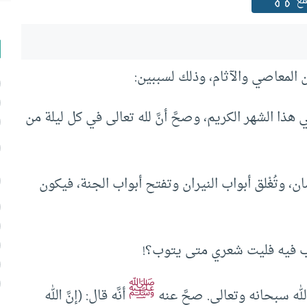
ع
ن المعاصي والآثام، وذلك لسببين:
هذا الشهر الكريم، وصحَّ أنَّ لله تعالى في كل ليلة من
ن، وتُغْلق أبواب النيران وتفتح أبواب الجنة، فيكون
تب فيه فليت شعري متى يتوب؟!
ﷺ
لله سبحانه وتعالى. صحَّ عنه
أنَّه قال: (إنَّ الله