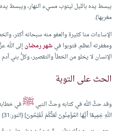
يبسط يده بالليل ليتوب مسيء النهار، ويبسط يده
مغربها).
الإساءات منا كثيرة والعفو منه سبحانه أكثر، والخط
ومغفرته أعظم. فتوبوا في
شهر رمضان
إلى الله عز
الإنسان لا يخلو من الخطأ والتقصير، وكلُّ بني آدم خ
الحث على التوبة
ﷺ
وقد حثَّ الله في كتابه وحثَّ النبي
في خطابه عل
اللهِ جَمِيعًا أَيُّهَا المُؤْمِنُونَ لَعَلَّكُمْ تُفْلِحُونَ] {النور:31} .