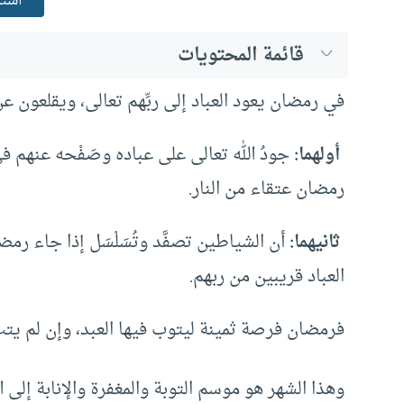
استم
قائمة المحتويات
في رمضان يعود العباد إلى ربِّهم تعالى، ويقلعون ع
أولهما:
جودُ الله تعالى على عباده وصَفْحه عنهم في 
رمضان عتقاء من النار.
ثانيهما:
أن الشياطين تصفَّد وتُسَلْسَل إذا جاء رمضا
العباد قريبين من ربهم.
فرمضان فرصة ثمينة ليتوب فيها العبد، وإن لم ي
وهذا الشهر هو موسم التوبة والمغفرة والإنابة إلى ا