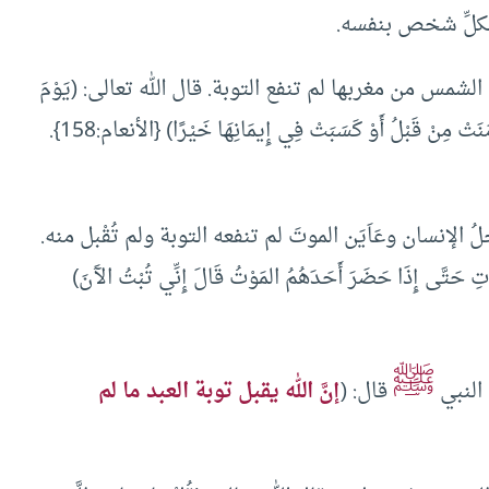
لكلِّ شخص بنفسه.
مس من مغربها لم تنفع التوبة. قال الله تعالى: (يَوْمَ
يَأْتِي بَعْضُ آَيَاتِ رَبِّكَ لَا يَنْفَعُ نَفْسًا إِيمَانُهَا لَمْ تَكُنْ آَمَنَتْ مِنْ قَبْلُ أَوْ كَسَبَتْ فِي إِيمَانِهَا خَيْرًا) {الأنعام:158}.
إنسان وعَاَيَن الموتَ لم تنفعه التوبة ولم تُقْبل منه.
َاتِ حَتَّى إِذَا حَضَرَ أَحَدَهُمُ المَوْتُ قَالَ إِنِّي تُبْتُ الآَنَ)
ﷺ
 النبي
قال: (
إنَّ الله يقبل توبة العبد ما لم