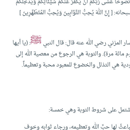
َصُوحًا عَسَى رَبُّكُمْ أَنْ يُكَفِّرَ عَنْكُمْ سَيِّئَاتِكُمْ وَيُدْخِلَكُمْ
 تَحْتِهَا الأَنْهَارُ] {التَّحريم:8}. وقال سبحانه: [ إِنَّ اللهَ يُحِبُّ التَّوَّابِينَ وَيُحِبُّ المُتَطَهِّرِينَ ]
ﷺ
ار المزني رضي الله عنه قال: قال النبي
: (يا أيها
م مائة مرة). والتوبة هي الرجوع من معصية الله إلى
ودية هي التذلل والخضوع للمعبود محبة وتعظيماً.
شتمل على شروط التوبة وهي خمسة:
باعثُ لها حبَّ الله وتعظيمه، ورجاء ثوابه وخوف