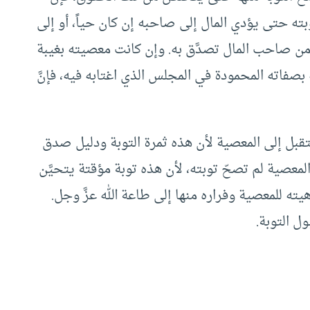
بته حتى يؤدي المال إلى صاحبه إن كان حياً، أو إلى
ي من صاحب المال تصدَّق به. وإن كانت معصيته بغيبة
بصفاته المحمودة في المجلس الذي اغتابه فيه، فإنَّ
تقبل إلى المعصية لأن هذه ثمرة التوبة ودليل صدق
لمعصية لم تصحّ توبته، لأن هذه توبة مؤقتة يتحيَّن
ته للمعصية وفراره منها إلى طاعة الله عزَّ وجل.
ل التوبة.