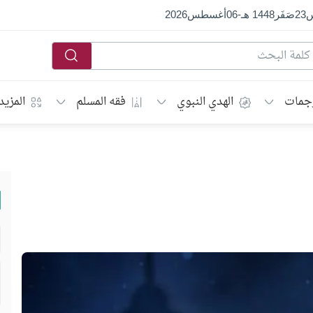
س
23
صَفَر
1448 هـ
-
06
أغسطس
2026
جمات
الهدي النبوي
فقه المسلم
المزيد