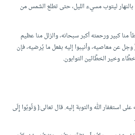
 بالنهار ليتوب مسيء الليل، حتى تطلع الشمس من
أ منا كبير ورحمته أكبر سبحانه، والزلل منا عظيم
َّ وجل عن معاصيه، وأنيبوا إليه بفعل ما يُرضيه، فإن
طَّاء وخير الخطَّائين التوابون.
ى استغفار الله والتوبة إليه. قال تعالى:[ وَتُوبُوا إِلَى