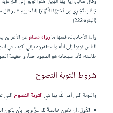
وقال تعالى: [يَا أَيُّهَا الَّذِينَ آَمَنُوا تُوبُوا إِلَى اللهِ تَوْبَةً ن
جَنَّاتٍ تَجْرِي مِنْ
{البقرة:222}.
وأما الأحاديث، فمنها ما
رواه مسلم
عن الأغر بن يس
الناس توبوا إلى الله واستغفروه فإني أتوب في اليو
طاعته، لأنه سبحانه هو المعبود حقاً، و حقيقة العب
شروط التوبة النصوح
والتوبة التي أمر الله بها هي
التوبة النصوح
التي ت
الأول:
أن تكون خالصةً لله عزَّ وجل بأن يكون ال