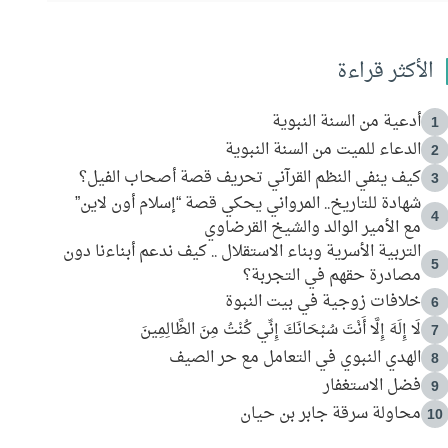
الأكثر قراءة
أدعية من السنة النبوية
1
الدعاء للميت من السنة النبوية
2
كيف ينفي النظم القرآني تحريف قصة أصحاب الفيل؟
3
شهادة للتاريخ.. المرواني يحكي قصة “إسلام أون لاين”
4
مع الأمير الوالد والشيخ القرضاوي
التربية الأسرية وبناء الاستقلال .. كيف ندعم أبناءنا دون
5
مصادرة حقهم في التجربة؟
خلافات زوجية في بيت النبوة
6
لَا إِلَهَ إِلَّا أَنْتَ سُبْحَانَكَ إِنِّي كُنْتُ مِنَ الظَّالِمِينَ
7
الهدي النبوي في التعامل مع حر الصيف
8
فضل الاستغفار
9
محاولة سرقة جابر بن حيان
10