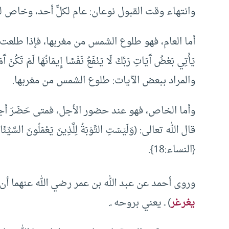
وانتهاء وقت القبول نوعان: عام لكلِّ أحد، وخاص 
أما العام، فهو طلوع الشمس من مغربها، فإذا طلعت الش
والمراد ببعض الآيات: طلوع الشمس من مغربها.
وأما الخاص، فهو عند حضور الأجل، فمتى حَضَرَ أجلُ ال
قال الله تعالى: (وَلَيْسَتِ التَّوْبَةُ لِلَّذِينَ يَعْمَلُونَ السَّيِّئ
{النساء:18}.
وروى أحمد عن عبد الله بن عمر رضي الله عنهما أن
يغرغر
) ـ يعني بروحه ـ.