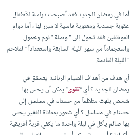
أما في رمضان الجديد فقد أصبحت دراسة الأطفال
عقوبة جسدية ومعنوية قاسية لا مبرر لها ، أما دوام
الموظفين فقد تحول إلى ” وصلة ” نوم وخمول
واستجماماً من سهر الليلة السابقة واستعداداً ” لملاحم
” الليلة القادمة.
أي هدف من أهداف الصيام الربانية يتحقق في
رمضان الجديد ؟ أي “
تقوى
” يمكن أن يحس بها
شخص يلهث متلظماً من حسناء في مسلسل إلى
حسناء في مسلسل ؟ أي شعور بمعاناة الفقير يحس
بها صائم يأكل في ليلة واحدة ما يكفي قريةً أفريقية