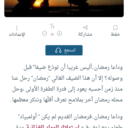
زيادة حجم الخط
تقليل حجم الخط
حفظ
مشاركة
الإعدادات
16
استمع
وداعا رمضان..أليس غريبا أن تودّع ضيفا ً قبل
وصوله؟ إلا أن هذا الضيف الغالي “رمضان” رحل عنا
منذ زمن أحسبه يعود إلى فترة الطفرة الأولى ،وحل
محله رمضان آخر بملامح نعرف أقلّها وننكر معظمها .
وداعا رمضان..فرمضان القديم لم يكن ” أولمبياد”
طعام يتضاعف فيه
استهلاك المواد الغذائية
عدة