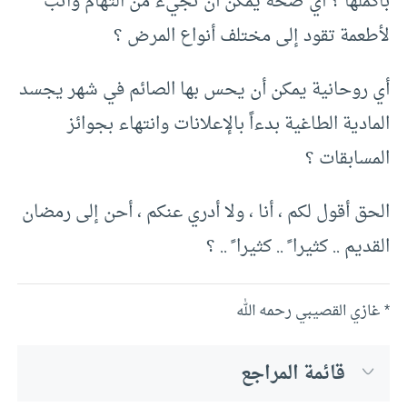
بأكملها ؟ أي صحة يمكن أن تجيء من التهام واثب
لأطعمة تقود إلى مختلف أنواع المرض ؟
أي روحانية يمكن أن يحس بها الصائم في شهر يجسد
المادية الطاغية بدءاً بالإعلانات وانتهاء بجوائز
المسابقات ؟
الحق أقول لكم ، أنا ، ولا أدري عنكم ، أحن إلى رمضان
القديم .. كثيرا ً .. كثيرا ً .. ؟
* غازي القصيبي رحمه الله
قائمة المراجع