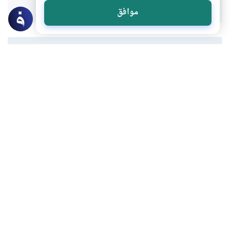
موافق
المحتوى والموارد المذكورة لا تعكس بالضرورة وجهة نظر
موقع "إسلام أون لاين".
موضوعات ذات صلة
مختارات
إطالة العمر .. نعمة طبية أم معضلة إنسانية؟
كلما ازداد نجاح الطب في التعامل مع الأمراض
اتسعت مساحة التساؤل حول طبيعة الحياة
الممتدة، هل تعني فقط زيادة في عدد
محمد السقا عيد
السنوات، أم أنها ترتبط أيضا بكيفية إدارة هذه
اقرأ المزيد
السنوات ومعاشها؟
مختارات