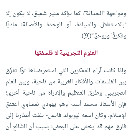
ومواجهة “الحداثة”، كما يؤكد منير شفيق، لا يكون إلا
“بالاستقلال والسيادة، أو الوحدة والأصالة؛ ماديًّا
وفكريًّا وروحيًّا”(
[9]
).
العلوم التجريبية لا فلسفتها
وإذا كانت آراء المفكرين التي استعرضناها توًّا تفرِّق
بين الفلسفات والأفكار الغربية من ناحية، وبين العلم
التجريبي وطرق التنظيم والإدراة من ناحية أخرى؛
فإن الأستاذ محمد أسد- وهو يهودي نمساوي اعتنق
الإسلام، وكان اسمه ليوبولد فايس- يلفت أنظارنا إلى
فارق مهم قد يخفى على البعض؛ بسبب أن الشائع أن