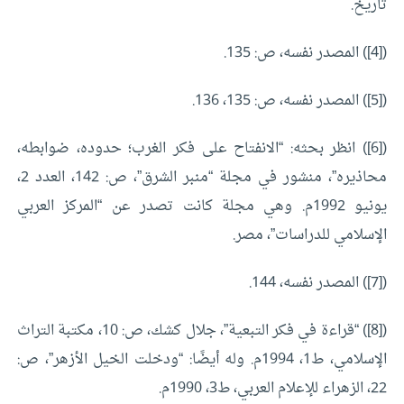
تاريخ.
([4]) المصدر نفسه، ص: 135.
([5]) المصدر نفسه، ص: 135، 136.
([6]) انظر بحثه: “الانفتاح على فكر الغرب؛ حدوده، ضوابطه،
محاذيره”، منشور في مجلة “منبر الشرق”، ص: 142، العدد 2،
يونيو 1992م. وهي مجلة كانت تصدر عن “المركز العربي
الإسلامي للدراسات”، مصر.
([7]) المصدر نفسه، 144.
([8]) “قراءة في فكر التبعية”، جلال كشك، ص: 10، مكتبة التراث
الإسلامي، ط1، 1994م. وله أيضًا: “ودخلت الخيل الأزهر”، ص:
22، الزهراء للإعلام العربي، ط3، 1990م.