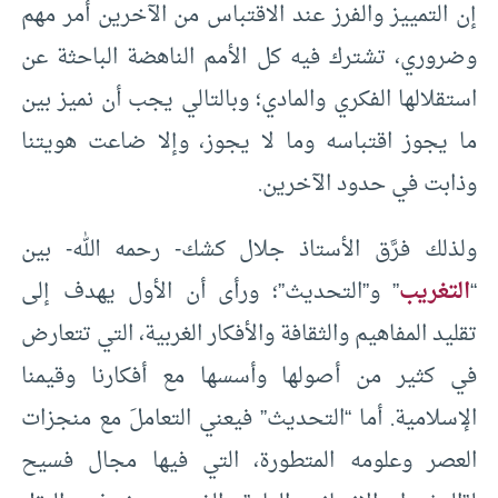
إن التمييز والفرز عند الاقتباس من الآخرين أمر مهم
وضروري، تشترك فيه كل الأمم الناهضة الباحثة عن
استقلالها الفكري والمادي؛ وبالتالي يجب أن نميز بين
ما يجوز اقتباسه وما لا يجوز، وإلا ضاعت هويتنا
وذابت في حدود الآخرين.
ولذلك فرَّق الأستاذ جلال كشك- رحمه الله- بين
“
التغريب
” و”التحديث”؛ ورأى أن الأول يهدف إلى
تقليد المفاهيم والثقافة والأفكار الغربية، التي تتعارض
في كثير من أصولها وأسسها مع أفكارنا وقيمنا
الإسلامية. أما “التحديث” فيعني التعاملَ مع منجزات
العصر وعلومه المتطورة، التي فيها مجال فسيح