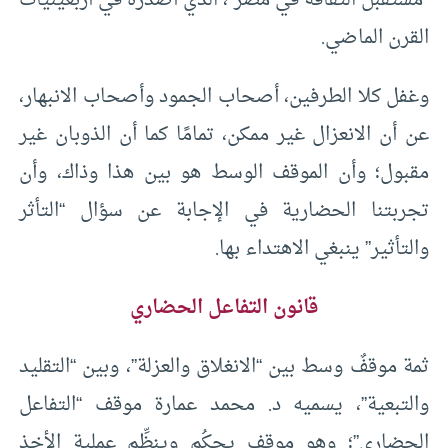
“مستقبل الثقافة في مصر”، الذي أصدره في أربعينيات
القرن الماضي.
وغفل كلا الطرفين، أصحاب الجمود وأصحاب الانبهار،
عن أن الانعزال غير ممكن، تمامًا كما أن الذوبان غير
مقبول؛ وأن الموقف الوسط هو بين هذا وذاك، وأن
تجربتنا الحضارية في الإجابة عن سؤال “التأثر
والتأثير” ينبغي الاهتداء بها.
قانون
التفاعل الحضاري
ثمة موقفٌ وسط بين “الانغلاق والعزلة”، وبين “التقليد
والتبعية”، يسميه د. محمد عمارة موقف “التفاعل
الحضاري”؛ وهو موقف يحكُم وينظِّم عملية الأخذ