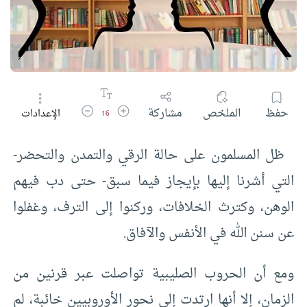
زيادة حجم الخط
تقليل حجم الخط
حفظ
الملخص
مشاركة
الإعدادات
16
ظل المسلمون على حالة الرقي والتمدن والتحضر-
التي أشرنا إليها بإيجاز فيما سبق- حتى دب فيهم
الوهن، وكترث الخلافات، وركنوا إلى الترف، وغفلوا
عن سنن الله في الأنفس والآفاق.
ومع أن الحروب الصليبية تواصلت عبر قرنين من
الزمان، إلا أنها ارتدت إلى نحور الأوروبيين خائبة، لم