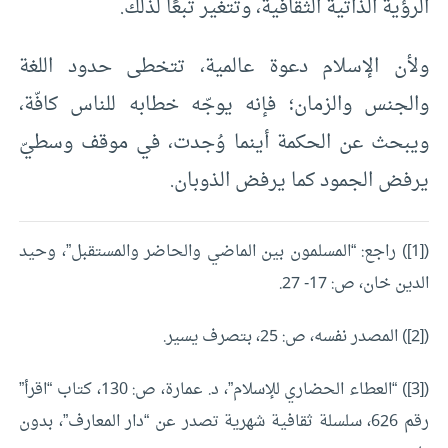
الرؤية الذاتية الثقافية، وتتغير تبعًا لذلك.
ولأن الإسلام دعوة عالمية، تتخطى حدود اللغة
والجنس والزمان؛ فإنه يوجّه خطابه للناس كافّة،
ويبحث عن الحكمة أينما وُجدت، في موقف وسطيّ
يرفض الجمود كما يرفض الذوبان.
([1]) راجع: “المسلمون بين الماضي والحاضر والمستقبل”، وحيد
الدين خان، ص: 17- 27.
([2]) المصدر نفسه، ص: 25، بتصرف يسير.
([3]) “العطاء الحضاري للإسلام”، د. عمارة، ص: 130، كتاب “اقرأ”
رقم 626، سلسلة ثقافية شهرية تصدر عن “دار المعارف”، بدون