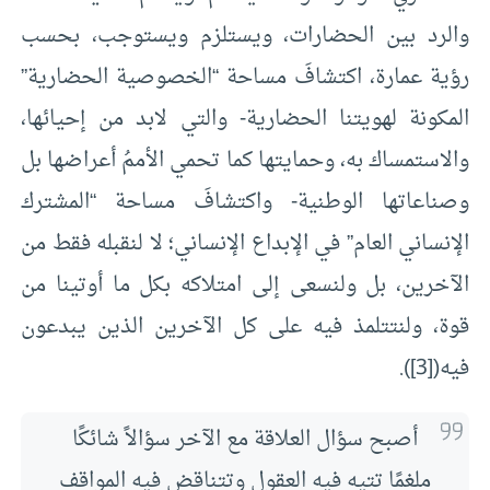
والرد بين الحضارات، ويستلزم ويستوجب، بحسب
رؤية عمارة، اكتشافَ مساحة “الخصوصية الحضارية”
المكونة لهويتنا الحضارية- والتي لابد من إحيائها،
والاستمساك به، وحمايتها كما تحمي الأممُ أعراضها بل
وصناعاتها الوطنية- واكتشافَ مساحة “المشترك
الإنساني العام” في الإبداع الإنساني؛ لا لنقبله فقط من
الآخرين، بل ولنسعى إلى امتلاكه بكل ما أوتينا من
قوة، ولنتتلمذ فيه على كل الآخرين الذين يبدعون
فيه(
[3]
).
أصبح سؤال العلاقة مع الآخر سؤالاً شائكًا
ملغمًا تتيه فيه العقول وتتناقض فيه المواقف