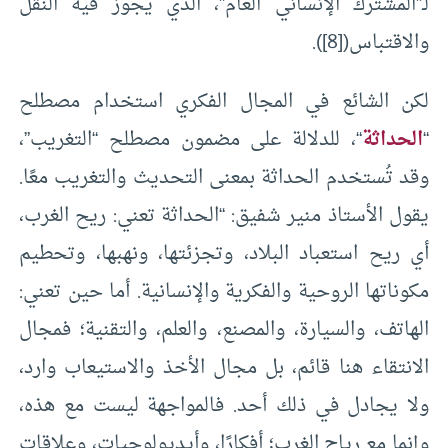
لـ”المشترك الإنساني العام”، الذي يجوز فيه النقل
والاقتباس(
[8]
).
لكن الشائع في المجال الفكري استخدام مصطلح
“
الحداثة
“، للدلالة على مضمون مصطلح “التغريب”،
وقد تُستخدم الحداثة بمعنى التحديث والتغريب معًا.
يقول الأستاذ منير شفيق: “الحداثة تعني: ريح الغرب،
أي ريح استعباد البلاد، وتجزئتها، ونهبها، وتحطيم
مكوناتها الروحية والفكرية والإنسانية. أما حين تعني:
الهاتف، والسيارة، والمصنع، والعلم، والتقنية؛ فمجال
الانتقاء هنا قائم، بل مجال الأخذ والاستيعاب وارد،
ولا يجادل في ذلك أحد. فالمواجهة ليست مع هذه،
وإنما مع رياح الغرب؛ أفكارًا، وأيديولوجيات، وعلاقات