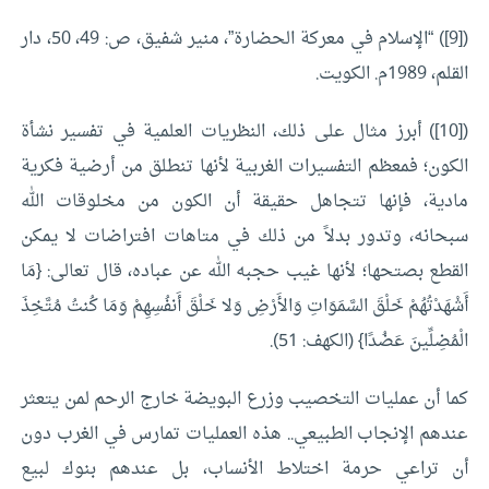
([9]) “الإسلام في معركة الحضارة”، منير شفيق، ص: 49، 50، دار
القلم، 1989م. الكويت.
([10]) أبرز مثال على ذلك، النظريات العلمية في تفسير نشأة
الكون؛ فمعظم التفسيرات الغربية لأنها تنطلق من أرضية فكرية
مادية، فإنها تتجاهل حقيقة أن الكون من مخلوقات الله
سبحانه، وتدور بدلاً من ذلك في متاهات افتراضات لا يمكن
القطع بصتحها؛ لأنها غيب حجبه الله عن عباده، قال تعالى: {مَا
أَشْهَدْتُهُمْ خَلْقَ السَّمَوَاتِ وَالأَرْضِ وَلا خَلْقَ أَنفُسِهِمْ وَمَا كُنتُ مُتَّخِذَ
الْمُضِلِّينَ عَضُدًا} (الكهف: 51).
كما أن عمليات التخصيب وزرع البويضة خارج الرحم لمن يتعثر
عندهم الإنجاب الطبيعي.. هذه العمليات تمارس في الغرب دون
أن تراعي حرمة اختلاط الأنساب، بل عندهم بنوك لبيع