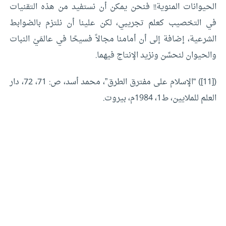
الحيوانات المنوية!! فنحن يمكن أن نستفيد من هذه التقنيات
في التخصيب كعلم تجريبي، لكن علينا أن نلتزم بالضوابط
الشرعية، إضافة إلى أن أمامنا مجالاً فسيحًا في عالمَيْ النبات
والحيوان لنحسِّن ونزيد الإنتاج فيهما.
([11]) “الإسلام على مفترق الطرق”، محمد أسد، ص: 71، 72، دار
العلم للملايين، ط1، 1984م، بيروت.