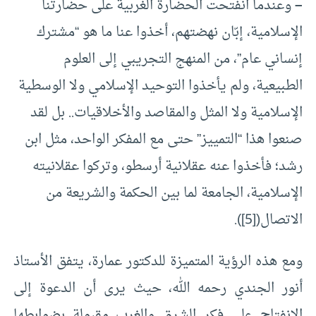
–
وعندما انفتحت الحضارة الغربية على حضارتنا
الإسلامية، إبّان نهضتهم، أخذوا عنا ما هو “مشترك
إنساني عام”، من المنهج التجريبي إلى العلوم
الطبيعية، ولم يأخذوا التوحيد الإسلامي ولا الوسطية
الإسلامية ولا المثل والمقاصد والأخلاقيات.. بل لقد
صنعوا هذا “التمييز” حتى مع المفكر الواحد، مثل ابن
رشد؛ فأخذوا عنه عقلانية أرسطو، وتركوا عقلانيته
الإسلامية، الجامعة لما بين الحكمة والشريعة من
الاتصال(
[5]
).
ومع هذه الرؤية المتميزة للدكتور عمارة، يتفق الأستاذ
أنور الجندي رحمه الله، حيث يرى أن الدعوة إلى
الانفتاح على فكر الشرق والغرب مقبولة بضوابطها