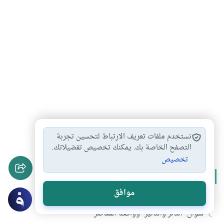
حضارة
علوم
الحداثة
الغرب
#
#
#
#
نستخدم ملفات تعريف الارتباط لتحسين تجربة
التصفح الخاصة بك. يمكنك تخصيص تفضيلاتك.
تخصيص
المزيد من سلسلة
التأثر والتأثير في الحضارة الإسلامية
موافق
سؤال “التأثر والتأثير” وواقعنا المعاصر