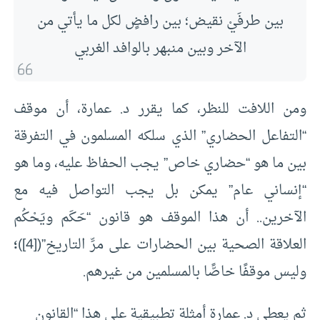
بين طرفَيْ نقيض؛ بين رافضٍ لكل ما يأتي من
الآخر وبين منبهر بالوافد الغربي
ومن اللافت للنظر، كما يقرر د. عمارة، أن موقف
“التفاعل الحضاري” الذي سلكه المسلمون في التفرقة
بين ما هو “حضاري خاص” يجب الحفاظ عليه، وما هو
“إنساني عام” يمكن بل يجب التواصل فيه مع
الآخرين.. أن هذا الموقف هو قانون “حَكَم ويَحْكُم
العلاقة الصحية بين الحضارات على مرِّ التاريخ”(
[4]
)
؛
وليس موقفًا خاصًّا بالمسلمين من غيرهم.
ثم يعطي د. عمارة أمثلة تطبيقية على هذا “القانون