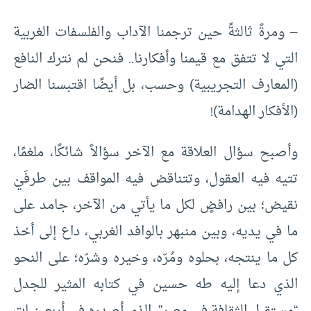
– ومرةً ثالثةً حين ترجمنا الآداب والفلسفات الغربية
التي لا تتفق مع قيمنا وأفكارنا.. فنحن لم نترك النافع
(المعارف التجريبية) وحسب، بل أيضًا اقتبسنا الضار
(الأفكار الهدامة)!
وأصبح سؤال العلاقة مع الآخر سؤالاً شائكًا، ملغمًا،
تتيه فيه العقول، وتتناقض فيه المواقف بين طرفَيْ
نقيض؛ بين رافضٍ لكل ما يأتي من الآخر، جامد على
ما في يديه، وبين منبهر بالوافد الغربي، داع إلى أخذ
كل ما ينتجه، بحلوه ومُرّه، وخيره وشرّه؛ على النحو
الذي دعا إليه طه حسين في كتابه المثير للجدل