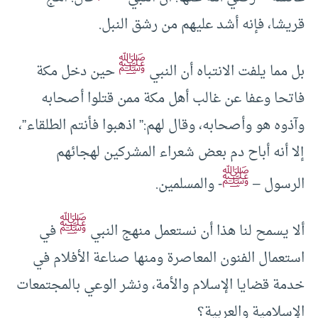
قريشا، فإنه أشد عليهم من رشق النبل.
ﷺ
بل مما يلفت الانتباه أن النبي
حين دخل مكة
فاتحا وعفا عن غالب أهل مكة ممن قتلوا أصحابه
وآذوه هو وأصحابه، وقال لهم:” اذهبوا فأنتم الطلقاء”،
إلا أنه أباح دم بعض شعراء المشركين لهجائهم
ﷺ
الرسول –
- والمسلمين.
ﷺ
ألا يسمح لنا هذا أن نستعمل منهج النبي
في
استعمال الفنون المعاصرة ومنها صناعة الأفلام في
خدمة قضايا الإسلام والأمة، ونشر الوعي بالمجتمعات
الإسلامية والعربية؟