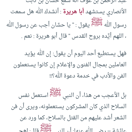
عبد الرحمن بن عوف أنه سمع حسان بن ثابت
الأنصاري يستشهد
أبا هريرة
: أنشدك الله هل سمعت
ﷺ
رسول الله
يقول : ” يا حسَّان أجب عن رسول الله
، اللهم أيِّده بروح القدس ” قال أبو هريرة : نعم .
فهل يستطيع أحد اليوم أن يقول: إن الله يؤيد
العاملين بمجال الفنون والإعلام إن كانوا يستعملون
الفن والأدب في خدمة دعوة الله؟!!
ﷺ
بل الأعجب من هذا، أن النبي
استعمل نفس
السلاح الذي كان المشركون يستعملونه، ويرى أن فن
الشعر أشد عليهم من القتل بالسلاح، كما ورد عن
ﷺ
عائشة – رضي الله عنها: أن النبي
قال: اهج