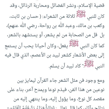
قضية الإسلام، ونشر الفضائل ومحاربة الرذائل، وقد
ﷺ
كان للنبي
ثلاثة من الشعراء: ( حسان بن ثابت،
وكعب بن مالك، وعبد الله بن رواحة، رضي الله عنهم)،
بل قل من الصحابة من لم يشعر، أو يستشهد بالشعر،
ﷺ
كما كان النبي
يفعل، وكان أحيانا يحب أن يستمع
إلى بعض الأشعار كشعر لبيد بن الأعصم، الذي قال فيه
ﷺ
النبي
:” كاد لبيد أن يسلم.
ومع وجود فن مثل الشعر جاء القرآن ليمايز بين
نوعين من هذا الفن، فيذم نوعا ويمدح آخر، بناء على
مقصد كل نوع، وما يؤول إليه، وما ينتهي إليه من
نتائج وآثار، كما قال تعالى: {وَالشُّعَرَاءُ يَتَّبِعُهُمُ الْغَاوُونَ