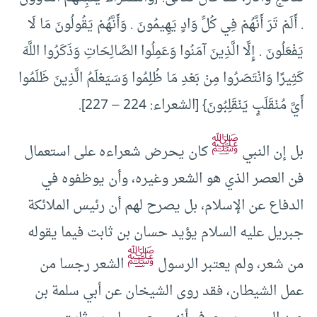
. أَلَمْ تَرَ أَنَّهُمْ فِي كُلِّ وَادٍ يَهِيمُونَ . وَأَنَّهُمْ يَقُولُونَ مَا لَا
يَفْعَلُونَ . إِلَّا الَّذِينَ آمَنُوا وَعَمِلُوا الصَّالِحَاتِ وَذَكَرُوا اللَّهَ
كَثِيرًا وَانْتَصَرُوا مِنْ بَعْدِ مَا ظُلِمُوا وَسَيَعْلَمُ الَّذِينَ ظَلَمُوا
أَيَّ مُنْقَلَبٍ يَنْقَلِبُونَ} [الشعراء: 224 – 227].
ﷺ
بل إن النبي
كان يحرض شعراءه على استعمال
فن العصر الذي هو الشعر وغيره، وأن يوظفوه في
الدفاع عن الإسلام، بل يصرح لهم أن رئيس الملائكة
جبريل عليه السلام يؤيد حسان بن ثابت فيما يقوله
ﷺ
من شعر، ولم يعتبر الرسول
الشعر رجسا من
عمل الشيطان، فقد روى الشيخان عن أبي سلمة بن