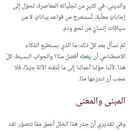
والديني، في كثيرٍ من تجلّياته المعاصرة، تحوّل إلى
إجاباتٍ معلّبة، تُستخرج من قواعد بياناتٍ لا من
سياقات إنسانٍ من لحمٍ ودم.
ثمّ نسأل بعد كلّ ذلك: ما الذي يستطيع الذكاء
الاصطناعي أن يفعله أفضل منّا؟ والجواب البسيط: كلّ
هذا. لأنّنا حوّلنا أعمالنا إلى ما تُتقنه الآلة جيّدًا، فلا
عجب أن تنتزعها منّا.
المبنى والمعنى
وفي تقديري أنّ جذر هذا الخلل أعمق ممّا نتصوّر: لقد