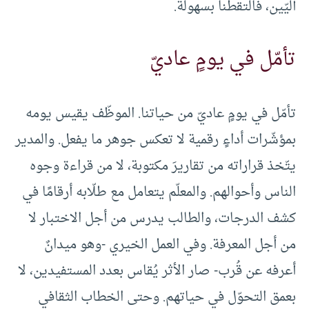
آليّين، فالتقطنا بسهولة.
تأمّل في يومٍ عاديّ
تأمّل في يومٍ عاديّ من حياتنا. الموظّف يقيس يومه
بمؤشّرات أداءٍ رقمية لا تعكس جوهر ما يفعل. والمدير
يتّخذ قراراته من تقاريرَ مكتوبة، لا من قراءة وجوه
الناس وأحوالهم. والمعلّم يتعامل مع طلّابه أرقامًا في
كشف الدرجات، والطالب يدرس من أجل الاختبار لا
من أجل المعرفة. وفي العمل الخيري -وهو ميدانٌ
أعرفه عن قُرب- صار الأثر يُقاس بعدد المستفيدين، لا
بعمق التحوّل في حياتهم. وحتى الخطاب الثقافي