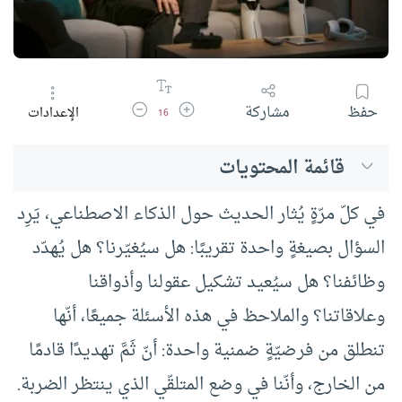
زيادة حجم الخط
تقليل حجم الخط
حفظ
مشاركة
الإعدادات
16
قائمة المحتويات
في كلّ مرّةٍ يُثار الحديث حول الذكاء الاصطناعي، يَرِد
السؤال بصيغةٍ واحدة تقريبًا: هل سيُغيّرنا؟ هل يُهدّد
وظائفنا؟ هل سيُعيد تشكيل عقولنا وأذواقنا
وعلاقاتنا؟ والملاحظ في هذه الأسئلة جميعًا، أنّها
تنطلق من فرضيّةٍ ضمنية واحدة: أنّ ثَمَّ تهديدًا قادمًا
من الخارج، وأنّنا في وضع المتلقّي الذي ينتظر الضربة.