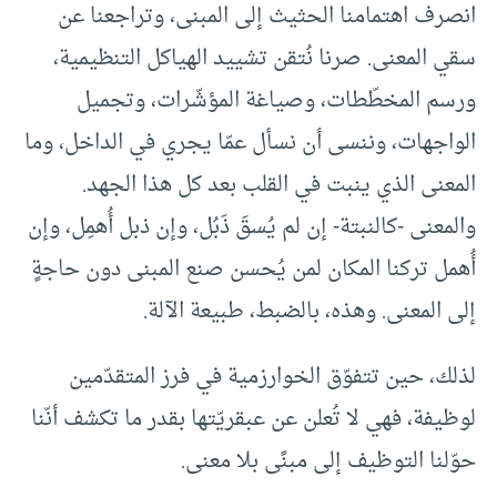
انصرف اهتمامنا الحثيث إلى المبنى، وتراجعنا عن
سقي المعنى. صرنا نُتقن تشييد الهياكل التنظيمية،
ورسم المخطّطات، وصياغة المؤشّرات، وتجميل
الواجهات، وننسى أن نسأل عمّا يجري في الداخل، وما
المعنى الذي ينبت في القلب بعد كل هذا الجهد.
والمعنى -كالنبتة- إن لم يُسقَ ذَبُل، وإن ذبل أُهمِل، وإن
أُهمل تركنا المكان لمن يُحسن صنع المبنى دون حاجةٍ
إلى المعنى. وهذه، بالضبط، طبيعة الآلة.
لذلك، حين تتفوّق الخوارزمية في فرز المتقدّمين
لوظيفة، فهي لا تُعلن عن عبقريّتها بقدر ما تكشف أنّنا
حوّلنا التوظيف إلى مبنًى بلا معنى.