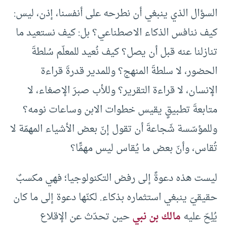
السؤال الذي ينبغي أن نطرحه على أنفسنا، إذن، ليس:
كيف ننافس الذكاء الاصطناعي؟ بل: كيف نستعيد ما
تنازلنا عنه قبل أن يصل؟ كيف نُعيد للمعلّم سُلطةَ
الحضور، لا سلطةَ المنهج؟ وللمدير قدرةَ قراءة
الإنسان، لا قراءة التقرير؟ وللأب صبرَ الإصغاء، لا
متابعةَ تطبيقٍ يقيس خطوات الابن وساعات نومه؟
وللمؤسّسة شَجاعةَ أن تقول إنّ بعض الأشياء المهمّة لا
تُقاس، وأنّ بعض ما يُقاس ليس مهمًّا؟
ليست هذه دعوةً إلى رفض التكنولوجيا؛ فهي مكسبٌ
حقيقيّ ينبغي استثماره بذكاء. لكنّها دعوة إلى ما كان
يُلِحّ عليه
مالك بن نبي
حين تحدّث عن الإقلاع