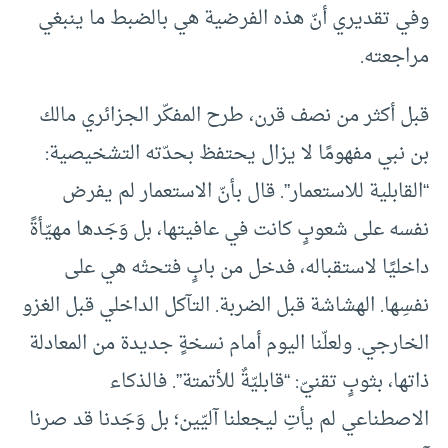
وفي تقديري أنّ هذه الفرضية هي بالضبط ما ينبغي
مراجعته.
قبل أكثر من نصف قرن، طرح المفكّر الجزائري مالك
بن نبي مفهومًا لا يزال يحتفظ بحدّته التشخيصية:
“القابلية للاستعمار”. قال بأنّ الاستعمار لم يفرض
نفسه على شعوبٍ كانت في عافيتها، بل وَجَدها مهيّأةً
داخليًا لاستقباله، فدخل من بابٍ فتحتْه هي على
نفسِها. الهشاشة قبل الضربة. التآكل الداخلي قبل الغزو
الخارجي. ولعلّنا اليوم أمام نسخةٍ جديدة من المعادلة
ذاتها، بثوبٍ تقنيّ: “قابليّةٌ للأتمتة”. فالذكاء
الاصطناعي لم يأتِ ليجعلنا آليّين؛ بل وَجَدنا قد صرنا