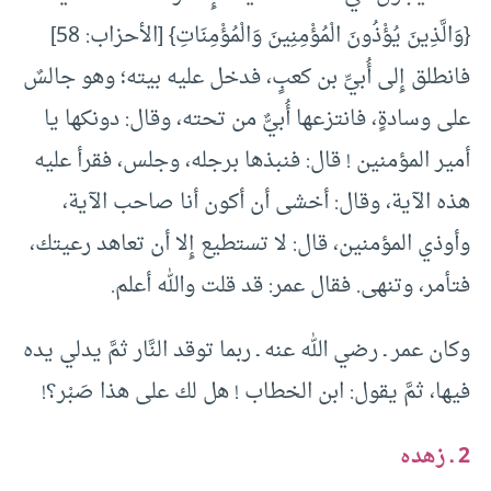
{وَالَّذِينَ يُؤْذُونَ الْمُؤْمِنِينَ وَالْمُؤْمِنَاتِ} [الأحزاب: 58]
فانطلق إِلى أُبيِّ بن كعبٍ، فدخل عليه بيته؛ وهو جالسٌ
على وسادةٍ، فانتزعها أُبيٌّ من تحته، وقال: دونكها يا
أمير المؤمنين ! قال: فنبذها برجله، وجلس، فقرأ عليه
هذه الآية، وقال: أخشى أن أكون أنا صاحب الآية،
وأوذي المؤمنين، قال: لا تستطيع إِلا أن تعاهد رعيتك،
فتأمر، وتنهى. فقال عمر: قد قلت والله أعلم.
وكان عمر ـ رضي الله عنه ـ ربما توقد النَّار ثمَّ يدلي يده
فيها، ثمَّ يقول: ابن الخطاب ! هل لك على هذا صَبْر؟!
2 ـ زهده