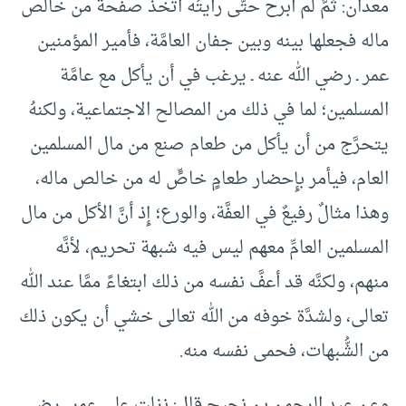
معدان: ثمَّ لم أبرح حتَّى رأيتُه اتَّخذ صفحةً من خالص
ماله فجعلها بينه وبين جفان العامَّة، فأمير المؤمنين
عمر ـ رضي الله عنه ـ يرغب في أن يأكل مع عامَّة
المسلمين؛ لما في ذلك من المصالح الاجتماعية، ولكنهُ
يتحرَّج من أن يأكل من طعام صنع من مال المسلمين
العام، فيأمر بإِحضار طعامٍ خاصٍّ له من خالص ماله،
وهذا مثالٌ رفيعٌ في العفَّة، والورع؛ إِذ أنَّ الأكل من مال
المسلمين العامِّ معهم ليس فيه شبهة تحريم، لأنَّه
منهم، ولكنَّه قد أعفَّ نفسه من ذلك ابتغاءً ممَّا عند الله
تعالى، ولشدَّة خوفه من الله تعالى خشي أن يكون ذلك
من الشُّبهات، فحمى نفسه منه.
وعن عبد الرحمن بن نجيح قال: نزلت على عمر ـ رضي