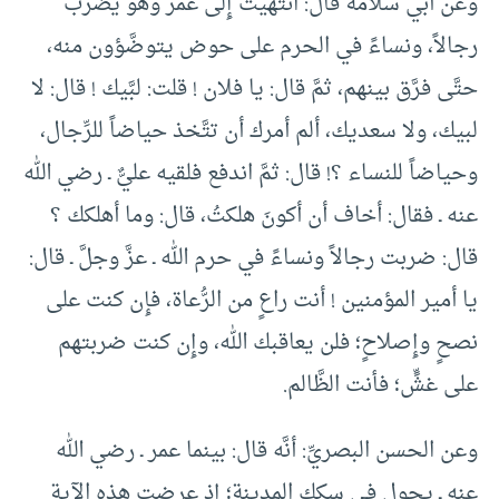
وعن أبي سلامة قال: انتهيت إِلى عمر وهو يضرب
رجالاً، ونساءً في الحرم على حوض يتوضَّؤون منه،
حتَّى فرَّق بينهم، ثمَّ قال: يا فلان ! قلت: لبَّيك ! قال: لا
لبيك، ولا سعديك، ألم أمرك أن تتَّخذ حياضاً للرِّجال،
وحياضاً للنساء ؟! قال: ثمَّ اندفع فلقيه عليٌّ ـ رضي الله
عنه ـ فقال: أخاف أن أكونَ هلكتُ، قال: وما أهلكك ؟
قال: ضربت رجالاً ونساءً في حرم الله ـ عزَّ وجلَّ ـ قال:
يا أمير المؤمنين ! أنت راعٍ من الرُّعاة، فإِن كنت على
نصحٍ وإِصلاحٍ؛ فلن يعاقبك الله، وإِن كنت ضربتهم
على غشٍّ؛ فأنت الظَّالم.
وعن الحسن البصريِّ: أنَّه قال: بينما عمر ـ رضي الله
عنه ـ يجول في سكك المدينة؛ إِذ عرضت هذه الآية