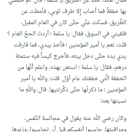
فقال: هكذا أمط عن الطريق يا سلمة ! قال: ثمَّ خفقني
بها خفقةً فما أصاب إِلا طرف ثوبي، فأمطت عن
الطَّريق، فسكت عنِّي حتَّى كان في العام المقبل،
فلقيني في السوق، فقال: يا سلمة ! أردتَ الحجَّ العام ؟
قلت: نعم يا أمير المؤمنين ! فأخذ بيدي، فما فارقت
يدي يده حتَّى دخل بيته، فأخرج كيساً فيه ستمئة
درهم، فقال: يا سلمة ! استعن بهذه، واعلم أنَّها من
الخفقة الَّتي خفقتك عام أوَّل. قلت: والله يا أمير
المؤمنين ! ما ذكرتُها حتَّى ذكَّرتنيها. قال: واللهِ ما
نسيتها بعد!
وكان رضي الله عنه يقول في مجالسة النَّفس،
ومراقبتها: حاسبوا أنفسكم قبل أن تحاسبوا، وزنوها