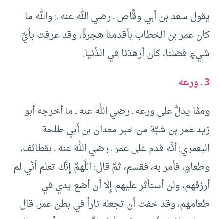
يقول سعد بن أبي وقَّاص ـ رضي الله عنه ـ: والله ما
كان عمر بن الخطاب بأقدمنا هجرةً، وقد عرفت بأيِّ
شيءٍ فضلنا، كان أزهدَنا في الدُّنيا.
3 ـ ورعه
وممَّا يدلُّ على ورعه ـ رضي الله عنه ـ ما أخرجه أبو
زيد عمر بن شبَّة من خبر معدان بن أبي طلحة
اليعمري: أنَّه قدم على عمر ـ رضي الله عنه ـ بقطائف،
وطعامٍ، فأمر به، فقسم، ثمَّ قال: اللَّهمَّ إِنَّك تعلم أنِّي لم
أرزقهم، ولن أستأثر عليهم إِلا أن أضع يدي في
طعامهم، وقد خفت أن تجعله ناراً في بطن عمر. قال