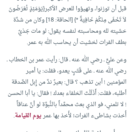
قبل أن توزنوا، وتهيؤوا للعرض الأكبر{يَوْمَئِذٍ تُعْرَضُونَ
لاَ تَخْفَى مِنْكُمْ خَافِيَةٌ *} [الحاقة: 18] وكان من شدَّة
خشيته لله ومحاسبته لنفسه يقول: لو مات جَدْيٌ
بطف الفرات لخشيت أن يحاسب الله به عمر.
وعن عليٍّ ـ رضي الله عنه ـ قال: رأيت عمر بن الخطاب ـ
رضي الله عنه ـ على قَتَبٍ يعدو، فقلت: يا أمير
المؤمنين ! أين تذهب ؟ قال: بعيرٌ ندَّ من إِبل الصَّدقة
أطلبه، فقلت: أَذْلَلْتَ الخلفاء بعدك ! فقال: يا أبا الحسن
! لا تلمني، فو الذي بعث محمَّداً بالنُّبوَّة لو أنَّ عناقاً
أُخذت بشاطىء الفرات؛ لأُخذ بها عمر
يوم القيامة
.