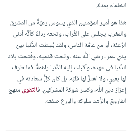
الخلفاء بعدك.
هذا هو أمير المؤمنين الذي يسوس رعيَّةً من المشرق
والمغرب يجلس على التُّراب، وتحته رداءٌ كأنَّه أدنى
الرَّعيَّة، أو من عامَّة الناس، ولقد بُسِطت الدُّنيا بين
يدي عمر ـ رضي الله عنه ـ وتحت قدميه، وفُتحت بلاد
الدُّنيا في عهده، وأقبلت إِليه الدُّنيا راغمةً، فما طرف
لها بعينٍ، ولا اهتزَّ لها قلبُه، بل كان كلُّ سعادته في
إِعزاز دين الله، وكسر شوكة المشركين. ف
التقوى
منهج
الفاروق والزُّهد سلوكه والورع صفته.