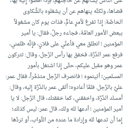
على النَّاس يسألهم عن حاجتهم، فِإذا أفضوا إِليه بها؛
قضاها، ولكنَّه ينهاهم عن أن يشغلوه بالشَّكاوى
الخاصَّة: إِذا تفرغ لأمرٍ عامٍّ، فذات يوم كان مشغولاً
ببعض الأمور العامَّة، فجاءه رجلٌ، فقال: يا أمير
المؤمنين ! انطلق معي فأعنِّي على فلانٍ، فإِنَّه ظلمني،
فرفع عمر الدِّرَّة، فخفق بها رأس الرَّجل، وقال: تتركون
عمر وهو مقبل عليكم، حتَّى إِذا اشتغل بأمور
المسلمين؛ أتيتموه ! فانصرف الرَّجل متذمِّراً، فقال عمر:
عليَّ بالرَّجل. فلمَّا أعادوه؛ ألقى عمر بالدِّرَّة إِليه، وقال:
أمسك الدِّرَّة، واخفقني، كما خفقتك، قال الرَّجل: لا يا
أمير المؤمنين ! أدعها لله ولك، قال عمر: ليس كذلك؛
إِما أن تدعها لله وإِرادة ما عنده من الثَّواب، أو تردَّها