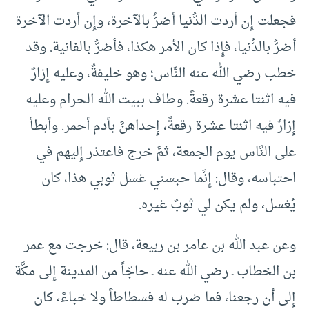
فجعلت إِن أردت الدُّنيا أضرُّ بالآخرة، وإِن أردت الآخرة
أضرُّ بالدُّنيا، فإِذا كان الأمر هكذا، فأضرُّ بالفانية. وقد
خطب رضي الله عنه النَّاس؛ وهو خليفةٌ، وعليه إِزارٌ
فيه اثنتا عشرة رقعةً. وطاف ببيت الله الحرام وعليه
إِزارٌ فيه اثنتا عشرة رقعةً، إِحداهنَّ بأدم أحمر. وأبطأ
على النَّاس يوم الجمعة، ثمَّ خرج فاعتذر إِليهم في
احتباسه، وقال: إِنَّما حبسني غسل ثوبي هذا، كان
يُغسل، ولم يكن لي ثوبٌ غيره.
وعن عبد الله بن عامر بن ربيعة، قال: خرجت مع عمر
بن الخطاب ـ رضي الله عنه ـ حاجّاً من المدينة إِلى مكَّة
إِلى أن رجعنا، فما ضرب له فسطاطاً ولا خباءً، كان