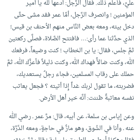
عليَّ، فأعلم ذلك. فقال الرَّجل: أدعها لله يا أمير
المؤمنين ! وانصرف الرَّجل، أمَّا عمر فقد مشى حتَّى
دخل بيته، ومعه بعض النَّاس منهم الأحنف بن قيس؛
الذي حدَّثنا عما رأى:… فافتتح الصَّلاة، فصلَّى ركعتين
ثمَّ جلس، فقال: يا بن الخطاب ! كنت وضيعاً، فرفعك
الله، وكنت ضالاًّ فهداك الله، وكنت ذليلاً فأعزَّك الله، ثمَّ
حملك على رقاب المسلمين، فجاء رجلٌ يستعديك،
فضربته، ما تقول لربك غداً إِذا أتيته ؟ فجعل يعاتب
نفسه معاتبةً ظننت: أنَّه خير أهل الأرض.
وعن إِياس بن سلمة، عن أبيه، قال: مرَّ عمر ـ رضي الله
عنه ـ وأنا في السُّوق، وهو مارٌّ في حاجةٍ، ومعه الدِّرَّة،