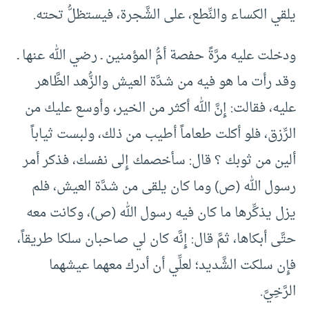
يلقي الكساء والنِّطع، على الشَّجرة، فيستظلُّ تحته.
ودخلت عليه مرَّةً حفصة أمُّ المؤمنين ـ رضي الله عنها ـ
وقد رأت ما هو فيه من شدَّة العيش والزُّهد الظَّاهر
عليه، فقالت: إِنَّ الله أكثر من الخير، وأوسع عليك من
الرِّزق، فلو أكلت طعاماً أطيب من ذلك، ولبست ثياباً
ألين من ثوبك ؟ قال: سأخصمك إِلى نفسك، فذكر أمر
رسول الله (ص) وما كان يلقى من شدَّة العيش، فلم
يزل يذكِّرها ما كان فيه رسول الله (ص)، وكانت معه
حتَّى أبكاها، ثمَّ قال: إِنَّه كان لي صاحبان سلكا طريقاً،
فإِن سلكت الشَّديد؛ لعلِّي أن أدرك معهما عيشهما
الرَّخِيَّ.