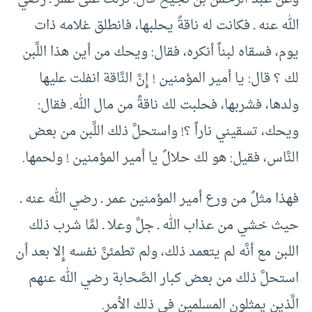
الله عنه ـ فكانت له ناقةٌ يحلبها، فانطلق غلامه ذات
يوم، فسقاه لبناً أنكره، فقال: ويحك من أين هذا اللَّبن
لك ؟ قال: يا أمير المؤمنين ! إِنَّ النَّاقة انفلت عليها
ولدها، فشربها، فحلبت لك ناقةً من مال الله. فقال:
ويحك، تسقيني ناراً ؟! واستحلَّ ذلك اللَّبن من بعض
النَّاس، فقيل: هو لك حلالٌ يا أمير المؤمنين ! ولحمها.
فهذا مثلٌ من ورع أمير المؤمنين عمر ـ رضي الله عنه ـ
حيث خشي من عذاب الله ـ جلَّ وعلا ـ لمَّا شرب ذلك
اللبن مع أنَّه لم يتعمد ذلك، ولم تطمئنَّ نفسه إِلا بعد أن
استحلَّ ذلك من بعض كبار الصَّحابة رضي الله عنهم
الَّذين يمثلون المسلمين في ذلك الأمر.