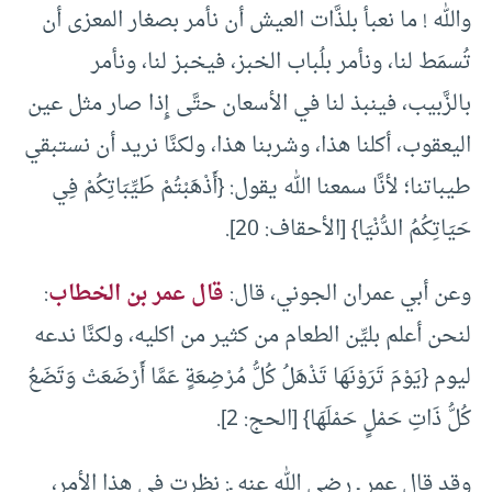
والله ! ما نعبأ بلذَّات العيش أن نأمر بصغار المعزى أن
تُسمَط لنا، ونأمر بلُباب الخبز، فيخبز لنا، ونأمر
بالزَّبيب، فينبذ لنا في الأسعان حتَّى إِذا صار مثل عين
اليعقوب، أكلنا هذا، وشربنا هذا، ولكنَّا نريد أن نستبقي
طيباتنا؛ لأنَّا سمعنا الله يقول: {أَذْهَبْتُمْ طَيِّبَاتِكُمْ فِي
حَيَاتِكُمُ الدُّنْيَا} [الأحقاف: 20].
وعن أبي عمران الجوني، قال:
قال عمر بن الخطاب
:
لنحن أعلم بليِّن الطعام من كثير من اكليه، ولكنَّا ندعه
ليوم {يَوْمَ تَرَوْنَهَا تَذْهَلُ كُلُّ مُرْضِعَةٍ عَمَّا أَرْضَعَتْ وَتَضَعُ
كُلُّ ذَاتِ حَمْلٍ حَمْلَهَا} [الحج: 2].
وقد قال عمر ـ رضي الله عنه ـ: نظرت في هذا الأمر،