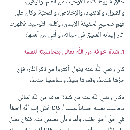
حقَّق شروط كلمة التَّوحيد، من العلم، واليقين،
والقبول، والانقياد، والإِخلاص، والمحبَّة، وكان على
فهمٍ صحيحٍ لحقيقة الإِيمان، وكلمة التَّوحيد، فظهرت
آثار إِيمانه العميق في حياته، والَّتي من أهمها:
1ـ شدَّة خوفه من الله تعالى بمحاسبته لنفسه
كان رضي الله عنه يقول: أكثروا من ذكر النَّار، فإِن
حرَّها شديدٌ، وقعرها بعيدٌ، ومقامعها حديدٌ،
وكان رضي الله عنه من شدَّة خوفه من الله تعالى
يحاسب نفسه حساباً عسيراً، فإِذا خُيِّل إِليه أنَّه أخطأ
في حقِّ أحدٍ؛ طلبه، وأمره بأن يقتصَّ منه، فكان يقبل