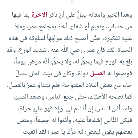
وهذا الخبر وأمثاله يدلُّ على أنَّ ذكر
الاخرة
بما فيها
من حسابٍ، ونعيمٍ أو شقاءٍ، أخذ بمجامع عمر، وملأ
عليه تفكيره، حتَّى أصبح ذلك موجِّهاً لسلوكه في هذه
الحياة. لقد كان عمر ـ رضي الله عنه ـ شديد الورع، وقد
بلغ به الورع فيما يحقُّ له، ولا يحقُّ: أنَّه مرض يوماً،
فوصفوا له
العسل
دواءً، وكان في بيت المال عسلٌ
جاء من بعض البلاد المفتوحة، فلم يتداوَ عمرُ بالعسل،
كما نصحه الأطبَّاء، حتَّى جمع الناس، وصعد المنبر،
واستأذن الناس: إِن أذنتم لي، وإِلا فهو عليَّ حرامٌ،
فبكى النَّاس إِشفاقاً عليه، وأذنوا له جميعاً، ومضى
بعضهم يقول لبعض: لله درُّك يا عمر ! لقد أتعبت