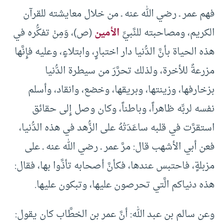
فهم عمر ـ رضي الله عنه ـ من خلال معايشته للقرآن
الكريم، ومصاحبته للنَّبيِّ
الأمين
(ص)، وَمِنْ تفكُّره في
هذه الحياة بأنَّ الدُّنيا دار اختبارٍ، وابتلاءٍ، وعليه فإِنَّها
مزرعةٌ للأخرة، ولذلك تحرَّرَ من سيطرة الدُّنيا
بزخارفها، وزينتها، وبريقها، وخضع، وانقاد، وأسلم
نفسه لربِّه ظاهراً، وباطناً، وكان وصل إِلى حقائق
استقرَّت في قلبه ساعَدَتْهُ على الزُّهد في هذه الدُّنيا،
فعن أبي الأشهب قال: مرَّ عمر ـ رضي الله عنه ـ على
مزبلةٍ، فاحتبس عندها، فكأنَّ أصحابه تأذَّوا بها، فقال:
هذه دنياكم الَّتي تحرصون عليها، وتبكون عليها.
وعن سالم بن عبد الله: أنَّ عمر بن الخطَّاب كان يقول: