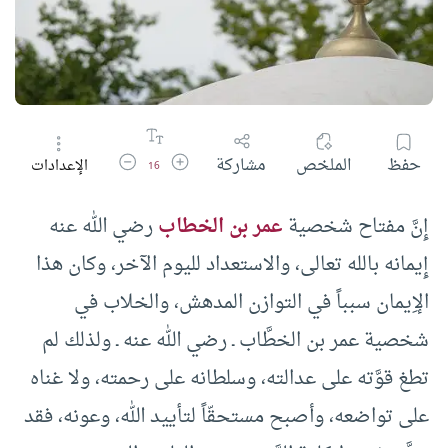
زيادة حجم الخط
تقليل حجم الخط
حفظ
الملخص
مشاركة
الإعدادات
16
إِنَّ مفتاح شخصية
عمر بن الخطاب
رضي الله عنه
إِيمانه بالله تعالى، والاستعداد لليوم الآخر، وكان هذا
الإِيمان سبباً في التوازن المدهش، والخلاب في
شخصية عمر بن الخطَّاب ـ رضي الله عنه ـ ولذلك لم
تطغ قوَّته على عدالته، وسلطانه على رحمته، ولا غناه
على تواضعه، وأصبح مستحقّاً لتأييد الله، وعونه، فقد