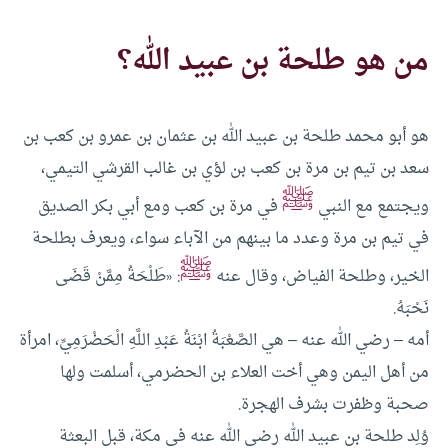
من هو طلحة بن عبيد الله؟
هو أبو محمد طلحة بن عبيد الله بن عثمان بن عمرو بن كعب بن
سعد بن تيم بن مرة بن كعب بن لؤي بن غالب القرشي التيمي،
ﷺ
ويجتمع مع النبي
في مرة بن كعب ومع أبي بكر الصديق
في تيم بن مرة وعدد ما بينهم من الآباء سواء، ويعرف بطلحة
ﷺ
الخير، وطلحة الفياض، وقال عنه
: «طَلْحَةُ مِمَّنْ قَضَى
نَحْبَهُ.
أمه – رضي الله عنه – هي الصَّعْبَةُ ابْنَةُ عَبْدِ اللَّهِ الْحَضْرَمِيِّ، امرأة
من أهل اليمن وهي أخت العلاء بن الحضرمي، أسلمت ولها
صحبة وظفرت بشرف الهجرة.
وُلِد طلحة بن عبيد الله رضي الله عنه في مكة، قبل البعثة