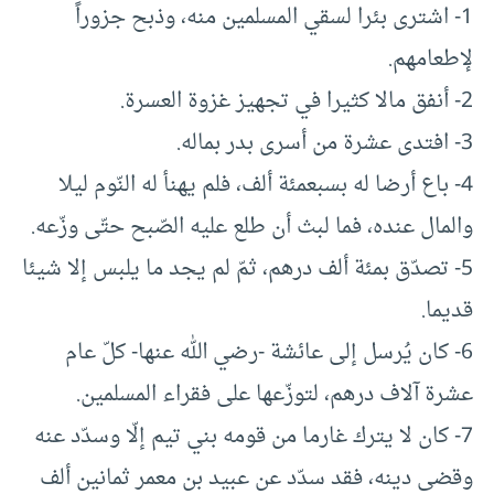
1- اشترى بئرا لسقي المسلمين منه، وذبح جزوراً
لإطعامهم.
2- أنفق مالا كثيرا في تجهيز غزوة العسرة.
3- افتدى عشرة من أسرى بدر بماله.
4- باع أرضا له بسبعمئة ألف، فلم يهنأ له النّوم ليلا
والمال عنده، فما لبث أن طلع عليه الصّبح حتّى وزّعه.
5- تصدّق بمئة ألف درهم، ثمّ لم يجد ما يلبس إلا شيئا
قديما.
6- كان يُرسل إلى عائشة -رضي الله عنها- كلّ عام
عشرة آلاف درهم، لتوزّعها على فقراء المسلمين.
7- كان لا يترك غارما من قومه بني تيم إلّا وسدّد عنه
وقضى دينه، فقد سدّد عن عبيد بن معمر ثمانين ألف