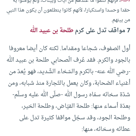
، فإنهم كتموا ما عندهم من آيات وبينات، ولم يؤمنوا به
حقدا وحسدا واستكبارا، لأنهم كانوا يتطلعون أن يكون هذا النبي
من بينهم.
7 مواقف تدل على كرم
طلحة بن عبيد الله
أول الصفوف، شجاعا ومقداما. لكنه كان أيضا معروفا
بالجود والكرم. فقد عُرف الّصحابي طلحة بن عبيد الله
-رضي الله عنه- بالكرم والسّخاء الشّديد، فهو يُعدّ من
أغنياء الصّحابة، وكان يعمل بالتّجارة منذ شبابه، ومن
شدّة سخائه سمّاه رسول الله -صلّى الله عليه وسلّم-
بعدّة أسماء منها: طلحة الفيّاض، وطلحة الخير،
وطلحة الجود، وقد سجّل مواقفا كثيرة تدل على
عطائه وسخائه، منها: