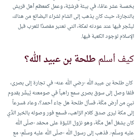
بخمسة عشر عامًا، في بيئة قرشيَّة، وعمل كمعظم أهل قريش
بالتجارة، حيث كان يذهب إلى الشام لشراء البضائع من هناك،
ليتَّجر فيها عند عودته لمكة، التي تعتبر مقصدًا للعرب قبل
الإسلام لوجود الكعبة فيها.
كيف أسلم
طلحة بن عبيد الله؟
كان طلحة بن عبيد الله -رضي الله عنه- في تجارة إلى بصرى،
فلمّا وصل إلى سوق بصرى سمع راهباً في صومعته يُبشّر بقدوم
نبيّ من أرض مكّة، فسأل طلحة هل جاء أحمد؟، وعاد مُسرعاً
إلى مكة ليرى صدق كلام الرّاهب، فسمع فور وصوله بالخبر الذّي
كان يشغل أهل مكّة، وهو نزول النّبوّة على محمّد -صلّى الله
عليه وسلّم-. فذهب إلى رسول الله -صلّى الله عليه وسلّم- مع