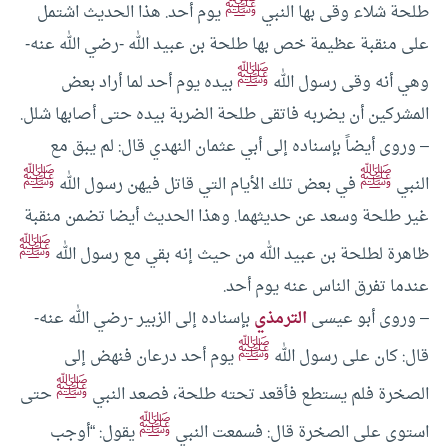
ﷺ
طلحة شلاء وقى بها النبي
يوم أحد. هذا الحديث اشتمل
على منقبة عظيمة خص بها طلحة بن عبيد الله -رضي الله عنه-
ﷺ
وهي أنه وقى رسول الله
بيده يوم أحد لما أراد بعض
المشركين أن يضربه فاتقى طلحة الضربة بيده حتى أصابها شلل.
– وروى أيضاً بإسناده إلى أبي عثمان النهدي قال: لم يبق مع
ﷺ
ﷺ
النبي
في بعض تلك الأيام التي قاتل فيهن رسول الله
غير طلحة وسعد عن حديثهما. وهذا الحديث أيضا تضمن منقبة
ﷺ
ظاهرة لطلحة بن عبيد الله من حيث إنه بقي مع رسول الله
عندما تفرق الناس عنه يوم أحد.
– وروى أبو عيسى
الترمذي
بإسناده إلى الزبير -رضي الله عنه-
ﷺ
قال: كان على رسول الله
يوم أحد درعان فنهض إلى
ﷺ
الصخرة فلم يستطع فأقعد تحته طلحة، فصعد النبي
حتى
ﷺ
استوى على الصخرة قال: فسمعت النبي
يقول: “أوجب