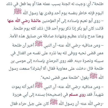
طلحة”، أي: وجبت له الجنة بسبب عمله هذا أو بما فعل في ذلك
ﷺ
اليوم فإنه خاطر بنفسه يوم أحد وفدى بها رسول الله
.
– روى أبو نعيم بإسناده إلى أم المؤمنين
عائشة رضي الله عنها
قالت: كان أبو بكر إذا ذكر يوم أحد قال: ذلك كله يوم طلحة.
وهذا مدح وثناء عظيم وشهادة صادقة من صدّيق هذه الأمة.
ﷺ
– ومن مناقبه -رضي الله عنه- أن النبي
أخبر أن طلحة
ممن قضى نحبه ووفى لله بما نذره على نفسه من القتال في
سبيله ونصرة دينه. فقد روى الترمذي بإسناده إلى موسى بن
طلحة قال: دخلت على معاوية فقال: ألا أبشرك؟ سمعت رسول
ﷺ
الله
يقول: “طلحة ممن قضى نحبه”.
ﷺ
– ومن مناقبه -رضي الله عنه- أن النبي
أخبر أنه يموت
شهيداً. فقد
روى مسلم
في (صحيحه) بسنده إلى أبي هريرة
ﷺ
-رضي الله عنه- أن رسول الله
كان على جبل حراء فقال