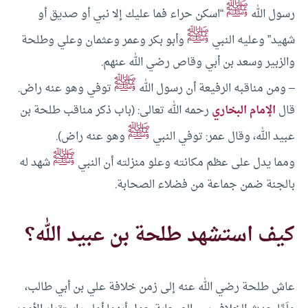
ﷺ
رسول الله
“اسكن حراء فما عليك إلا نبي أو صديق أو
ﷺ
شهيد” وعليه النبي
وأبو بكر وعمر وعثمان وعلي وطلحة
والزبير وسعد بن أبي وقاص رضي الله عنهم.
ﷺ
– ومن مناقبه الرفيعة أن رسول الله
توفي وهو عنه راض.
قال
الإمام البخاري
رحمه الله تعالى: (باب ذكر مناقب طلحة بن
ﷺ
عبيد الله، وقال عمر: توفي النبي
وهو عنه راض).
ﷺ
ومما يدل على عظم مكانته وعلو منزلته أن النبي
شهد له
بالجنة ضمن جماعة من فضلاء الصحابة.
كيف استشهد طلحة بن عبيد الله؟
عاش طلحة رضي الله عنه إلى زمن خلافة علي بن أبي طالب،