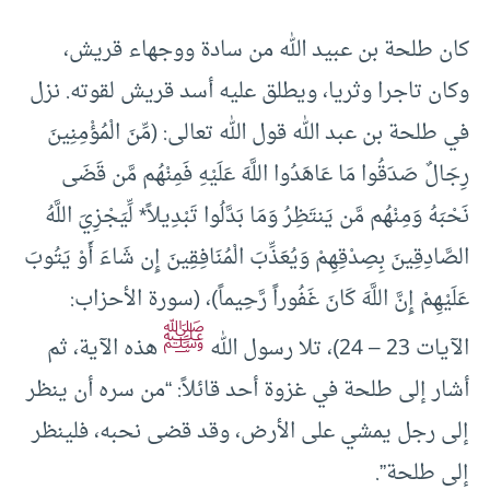
كان طلحة بن عبيد الله من سادة ووجهاء قريش،
وكان تاجرا وثريا، ويطلق عليه أسد قريش لقوته. نزل
في طلحة بن عبد الله قول الله تعالى: (مِّنَ الْمُؤْمِنِينَ
رِجَالٌ صَدَقُوا مَا عَاهَدُوا اللَّهَ عَلَيْهِ فَمِنْهُم مَّن قَضَى
نَحْبَهُ وَمِنْهُم مَّن يَنتَظِرُ وَمَا بَدَّلُوا تَبْدِيلاً* لِّيَجْزِيَ اللَّهُ
الصَّادِقِينَ بِصِدْقِهِمْ وَيُعَذِّبَ الْمُنَافِقِينَ إِن شَاءَ أَوْ يَتُوبَ
عَلَيْهِمْ إِنَّ اللَّهَ كَانَ غَفُوراً رَّحِيماً)، (سورة الأحزاب:
ﷺ
الآيات 23 – 24)، تلا رسول الله
هذه الآية، ثم
أشار إلى طلحة في غزوة أحد قائلاً: “من سره أن ينظر
إلى رجل يمشي على الأرض، وقد قضى نحبه، فلينظر
إلى طلحة”.