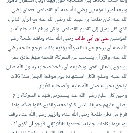
ولَمَّا حدث الخلاف بين الصحابة حول أيهما أولى: استقرار الأمور
وبيعة أمير المؤمنين رضي الله عنه، أم القصاص لعثمان رضي
الله عنه، كان طلحة بن عبيد الله رضي الله عنه مع الرأي الثاني،
الذي كان يميل إلى تقديم القصاص، ولكن ورغم ذلك جاء أمير
المؤمنين
علي بن أبي طالب
رضي الله عنه، وناشد طلحة رضي
الله عنه أن يرجع عن قتاله، وألَّا يؤذيه بذلك، فرجع طلحة رضي
الله عنه، وقرَّرَ أن ينسحب عن المعركة، فلحقه سهمٌ غادرٌ، ممن
يريدون إشعال الفتن، ويضرهم أن يتَّحدَ صحابة رسول الله صلى
الله عليه وسلم، فكان استشهاده يوم موقعة الجمل سنة 36هـ
ليلحق بحبيبه صلى الله عليه وأصحابه الأبرار.
وحين كان عليٌّ رضي الله عنه يستعرض شهداء المعركة، راح
يصلي عليهم جميعًا، الذين كانوا معه، والذين كانوا ضدَّه، ولما
فرغ من دفن طلحة رضي الله عنه، والزبير رضي الله عنه، وقف
يودعهما بكلمات جليلة، اختتمها قائلًا: “إني لأرجو أن أكون أنا،