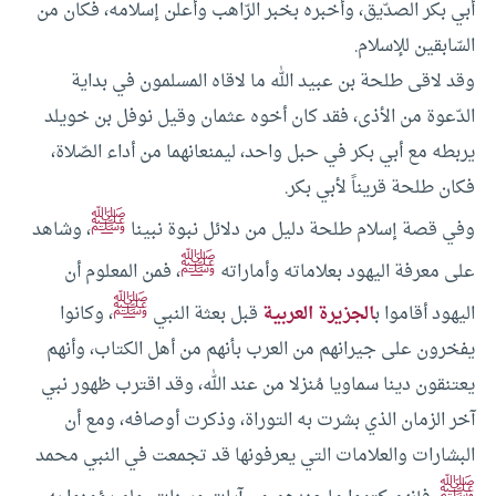
أبي بكر الصدّيق، وأخبره بخبر الرّاهب وأعلن إسلامه، فكان من
السّابقين للإسلام.
وقد لاقى طلحة بن عبيد الله ما لاقاه المسلمون في بداية
الدّعوة من الأذى، فقد كان أخوه عثمان وقيل نوفل بن خويلد
يربطه مع أبي بكر في حبل واحد، ليمنعانهما من أداء الصّلاة،
فكان طلحة قريناً لأبي بكر.
ﷺ
وفي قصة إسلام طلحة دليل من دلائل نبوة نبينا
، وشاهد
ﷺ
على معرفة اليهود بعلاماته وأماراته
، فمن المعلوم أن
ﷺ
اليهود أقاموا ب
الجزيرة العربية
قبل بعثة النبي
، وكانوا
يفخرون على جيرانهم من العرب بأنهم من أهل الكتاب، وأنهم
يعتنقون دينا سماويا مُنزلا من عند الله، وقد اقترب ظهور نبي
آخر الزمان الذي بشرت به التوراة، وذكرت أوصافه، ومع أن
البشارات والعلامات التي يعرفونها قد تجمعت في النبي محمد
ﷺ