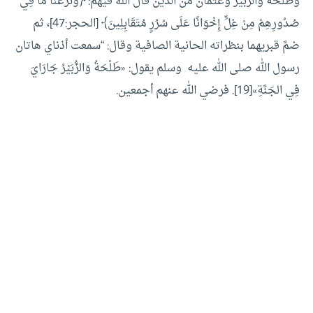
وطلحة والزبير وعثمان من الذين قال الله فيهم: ﴿وَنَزَعْنَا مَا فِي
صُدُورِهِمْ مِنْ غِلٍّ إِخْوَانًا عَلَى سُرُرٍ مُتَقَابِلِينَ﴾ [الحجر:47]، ثم
ضمَّ قبريهما بنظراته الحانية الصافية وقال: “سمعت أذناي هاتان
رسول الله صلى الله عليه وسلم يقول: «طَلْحَةُ وَالزُّبَيْرُ جَارَايَ
فِي الجَنَّةِ»[19]. فرضي الله عنهم أجمعين.