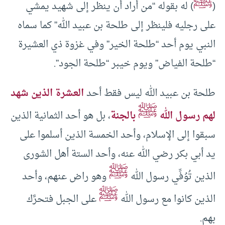
ﷺ
(
) له بقوله “من أراد أن ينظر إلى شهيد يمشي
على رجليه فلينظر إلى طلحة بن عبيد الله” كما سماه
النبي يوم أحد “طلحة الخير” وفي غزوة ذي العشيرة
“طلحة الفياض” ويوم خيبر “طلحة الجود”.
طلحة بن عبيد الله ليس فقط أحد
العشرة الذين شهد
ﷺ
لهم رسول الله
بالجنة
، بل هو أحد الثمانية الذين
سبقوا إلى الإسلام، وأحد الخمسة الذين أسلموا على
يد أبي بكر رضي الله عنه، وأحد الستة أهل الشورى
ﷺ
الذين تُوُفِّي رسول الله
وهو راض عنهم، وأحد
ﷺ
الذين كانوا مع رسول الله
على الجبل فتحرَّك
بهم.