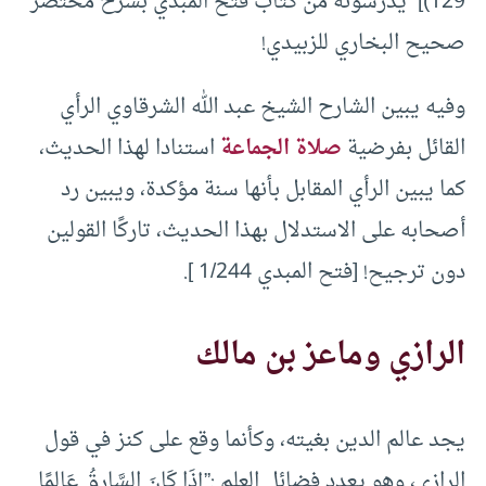
129)] يدرسونه من كتاب فتح المبدي بشرح مختصر
صحيح البخاري للزبيدي!
وفيه يبين الشارح الشيخ عبد الله الشرقاوي الرأي
القائل بفرضية
صلاة الجماعة
استنادا لهذا الحديث،
كما يبين الرأي المقابل بأنها سنة مؤكدة، ويبين رد
أصحابه على الاستدلال بهذا الحديث، تاركًا القولين
دون ترجيح! [فتح المبدي 1/244 ].
الرازي وماعز بن مالك
يجد عالم الدين بغيته، وكأنما وقع على كنز في قول
الرازي، وهو يعدد فضائل العلم :”إِذَا كَانَ السَّارِقُ عَالِمًا