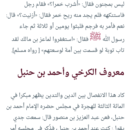
ليس بمجنون فقال: «أشرب خمرا؟» فقام رجل
فاستنكهه فلم يجد منه ريح خمر فقال: «أزنيت؟» قال:
نعم فأمر به فرجم فلبثوا يومين أو ثلاثة ثم جاء
ﷺ
رسول الله
فقال: «استغفروا لماعز بن مالك لقد
تاب توبة لو قسمت بين أمة لوسعتهم» [ رواه مسلم].
معروف الكرخي وأحمد بن حنبل
كاد هذا الانفصال بين الدين والتدين يظهر مبكرا في
المائة الثالثة للهجرة في مجلس حضره الإمام أحمد بن
حنبل، فعن عبد العزيز بن منصور قال: سمعت جدي
يقول: كنت عند أحمد بن حنبل، فذُكر في مجلسه أمر