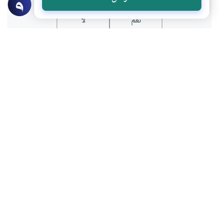
نعم
لا
المحتوى والموارد المذكورة لا تعكس بالضرورة وجهة نظر
موقع "إسلام أون لاين".
موضوعات ذات صلة
فقه وأصول
شريعة
فضل التفقه في الدين
فضل التفقه في الدين هو ميراث الأنبياء،
يضيء العقول ويصلح المجتمعات. تعلم الدين
يضمن النجاة والفوز بالآخرة.
لقمان عبد السلام
اقرأ المزيد