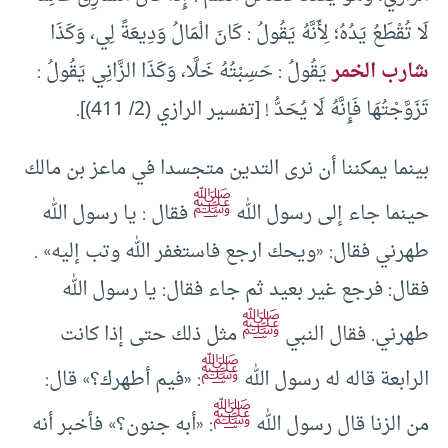
لَا تُقْطَعُ يَدُهُ؛ لِأَنَّهُ يَقُولُ : كَانَ الْمَالُ وَدِيعَةً لِي، وَكَذَا
شارب الخمر
يَقُولُ : حَسِبْتُهُ خَلَّا، وَكَذَا الزَّانِي يَقُولُ :
تَزَوَّجْتُهَا فَإِنَّهُ لَا يُحَدُّ ! [تفسير الرازي (2/ 411)].
بينما يمكننا أن نرى التدين متجسدا في ماعز بن مالك
ﷺ
حينما جاء إلى رسول الله
فقال : يا رسول الله
طهرني فقال: «ويحك ارجع فاستغفر الله وتب إليه» .
فقال: فرجع غير بعيد ثم جاء فقال: يا رسول الله
ﷺ
طهرني. فقال النبي
مثل ذلك حتى إذا كانت
ﷺ
الرابعة قاله له رسول الله
: «فيم أطهرك؟» قال:
ﷺ
من الزنا قال رسول الله
: «أبه جنون؟» فأخبر أنه