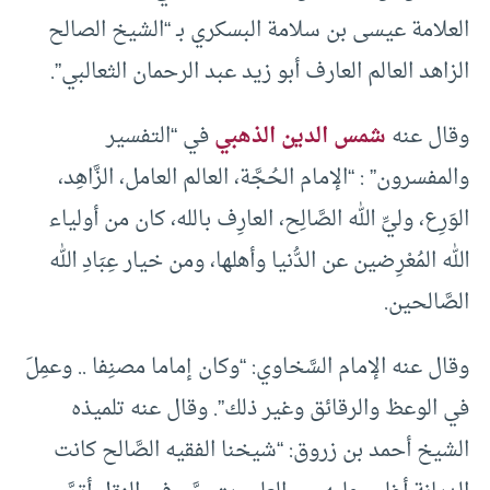
العلامة عيسى بن سلامة البسكري بـ “الشيخ الصالح
الزاهد العالم العارف أبو زيد عبد الرحمان الثعالبي”.
وقال عنه
شمس الدين الذهبي
في “التفسير
والمفسرون” : “الإمام الحُجَّة، العالم العامل، الزَّاهِد،
الوَرِع، وليِّ الله الصَّالِح، العارِف بالله، كان من أولياء
الله المُعْرِضين عن الدُّنيا وأهلها، ومن خيار عِبَادِ الله
الصَّالحين.
وقال عنه الإمام السَّخاوي: “وكان إماما مصنِفا .. وعمِلَ
في الوعظ والرقائق وغير ذلك”. وقال عنه تلميذه
الشيخ أحمد بن زروق: “شيخنا الفقيه الصَّالح كانت