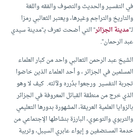
في التفسير والحديث والتصوف والفقه واللغة
والتاريخ والتراجم وغيرها، ويعتبر الثعالبي رمزا
لـ”
مدينة الجزائر
” التي أضحت تعرف بـ”مدينة سيدي
عبد الرحمان”.
الشيخ عبد الرحمن الثعالبي واحد من كبار العلماء
المسلمين في الجزائر ، و أحد العلماء الذين خاضوا
تجربة التفسير ورجعوا بدُرره ولآلئه. كيف لا وهو
الذي خرج من منطقة القبائل المعروفة في الجزائر
بالزوايا العلمية العريقة، المشهورة بدورها التعليمي
والتربوي والتوعوي، البارزة بنشاطها الإجتماعي من
خدمة المستضفين و إيواء عابري السيبل، وتربية