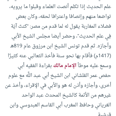
علم الحديث إذا تكلم أنصت العلماء وقبلوا ما يرويه،
تواضعا منهم وإنصافا واعترافا لحقه، وكان بعض
فضلاء المغاربة يقول له لما قدم من مصر: “كنتَ آيَة
فِي علم الحديث”، وحضر أيضا مجلس الشيخ الأبي
وأجازه. ثم قدم تونس الشيخ ابن مرزوق عام 819هـ
(1417م) فأقام بها نحو سنة فأخذ الثعالبي عنه كثيرًا
وسمع عليه موطأ
الإمام مالك
بقراءة الفقيه أبي
حفص عمر القلشاني ابن الشيخ أبي عبد اللَّه مع علوم
أخرى، وأجازه وأذن له هو والأبي في الإقراء، وأخذ عن
غيرهم من الأئمة كالشيخ المحدث عبد الواحد
الغرياني وحافظ المغرب أبي القاسم العبدوسي وابن
قرشية.