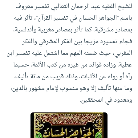
للشيخ الفقيه عبد الرحمان الثعالبي تفسير معروف
باسم “الجواهر الحسان في تفسير القرآن”، تأثر فيه
بمصادر مشرقية، كما تأثر بمصادر مغربية وأندلسية،
فجاء تفسيره مزيجا بين الفكر المشرقي والفكر
المغربي، حيث ضمنه المهم مما اشتمل عليه تفسير ابن
عطية، وزاده فوائد من غيره من كتب الأئمة، حسبما
رآه أو رواه عن الأثبات، وذلك قريب من مائة تأليف،
وما منها تأليف إلا وهو منسوب لإمام مشهور بالدين،
ومعدود في المحققين.