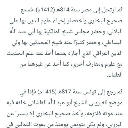
ثم ارتحل إلى مصر سنة 814هـ (1412م)، فسمع
صحيح البخاري واختصار إحياء علوم الدين بها على
البلالي، وحضر مجلس شيخ المالكية بها أبي عبد اللَّه
البساطي، وحضر كثيرًا عند شيخ المحدثين بها ولي
الدين العراقي الذي أجازه بعدما أخذ عنه علم الحديث
مع علوم ومعارف أخرى، كما أخذ عن غيرهما من
العلماء.
ثم رجع إلى تونس سنة 817هـ (1415م) فإذا في
موضع الغبريني الشيخ أبو عبد اللَّه القلشاني خلفه فيه
عند موته فلازمه، وأخذ صحيح البخاري إلا يسيرا عن
البرزلي، ولم يكن بتونس يومئذ من يفوت الثعالبي في