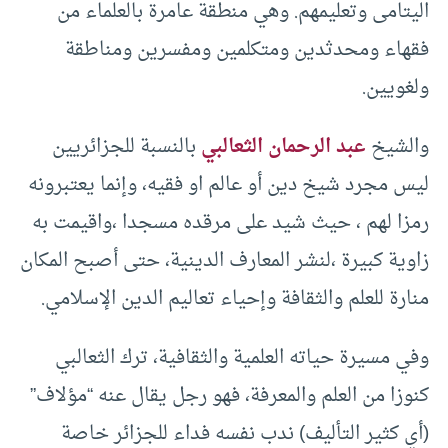
اليتامى وتعليمهم. وهي منطقة عامرة بالعلماء من
فقهاء ومحدثدين ومتكلمين ومفسرين ومناطقة
ولغويين.
والشيخ
عبد الرحمان الثعالبي
بالنسبة للجزائريين
ليس مجرد شيخ دين أو عالم او فقيه، وإنما يعتبرونه
رمزا لهم ، حيث شيد على مرقده مسجدا ،واقيمت به
زاوية كبيرة ،لنشر المعارف الدينية، حتى أصبح المكان
منارة للعلم والثقافة وإحياء تعاليم الدين الإسلامي.
وفي مسيرة حياته العلمية والثقافية، ترك الثعالبي
كنوزا من العلم والمعرفة، فهو رجل يقال عنه “مؤلاف”
(أي كثير التأليف) ندب نفسه فداء للجزائر خاصة