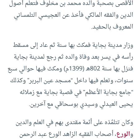
الأقصى بصحبة والده محمد بن مخلوف فتعلم أصول
الدين والفقه المالكي فأخذ عن العجيسي التلمساني
المعروف بالحفيد.
وزار مدينة بجاية فمكث بها سنة ثم عاد إلى مسقط
رأسه في يسر بعد وفاة والده ثم رجع لمدينة بجاية
فنزل بها سنة 802هـ (1399م) ومكث فيها حوالي سبع
سنوات، وتعلم فيها داخل “مسجد عين البربر” وكذلك
“جامع بجاية الأعظم” في قصبة بجاية مع زملائه
يحيى العيدلي وسيدي بوسحاقي مع آخرين.
وكان تتلمُذه على أئمة مقتدى بهم في العلم والدين
و
الورع
، أصحاب الفقيه الزاهد الورع عبد الرحمن