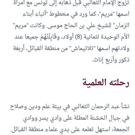
تزوج الإمام الثعالبي قبل ذهابه إلى تونس مع امرأة
اسمها “مريم”، كما ورد في مخطوط “أنباء أبناء
الزمان” للشيخ علي بن الحاج موسى. وكانت “مريم”
الأم الوحيدة لثمانية (8) أولاد، وقَابِلَتُهُمْ جميعا عند
ولادتهم اسمها “تلاتيماش” من منطقة القبائل، أربعة
ذكور وأربع إناث.
رحلته العلمية
نشأ عبد الرحمان الثعالبي في بيئة علم ودين وصلاح
في جبال الخشنة المطلة على وادي يسر ووادي
الجمعة، استهل تعلمه على يدي علماء منطقة القبائل.