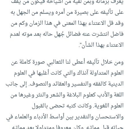
يعرف بزمانه وبمن لقيه من أشياخه فيكون من يقف
على تأليفه على بصيرة من أمره ويسلم من الجهل به
وقد قل الاعتناء بهذا المعنى في هذا الزمان وكم من
فاضل انتشرت عنه فضائل جُهل حاله بعد موته لعدم
الاعتناء بهذا الشأن”.
ومن خلال تآليفه أعطى لنا الثعالبي صورة كاملة عن
العلوم المتداولة آنذاك والتي كانت أغلبها في العلوم
الدينية كالفقه والتفسير والعقائد والتصوف. إلى جانب
اللغة والأدب كعلوم البلاغة والشعر والنثر وغيرها من
العلوم اللغوية. وكانت كتبه تحضى بالقبول
والاستحسان والتقدير بين أواسط الأدباء والعلماء في
حياته قبل مماتــه. وكان معروفا ومتداولا بعد مماتــه