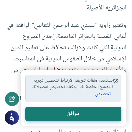
الجزائرية الأصيلة.
وتعتبر زاوية “سيدي عبد الرحمن الثعالبي” الواقعة في
أعالي القصبة بالجزائر العاصمة، إحدى الصروح
الدينية التي كانت ولازالت تحافظ على تعاليم الدين
الإسلامي من خلال الطقوس الدينية في المناسبت
والأعياد الدينية وفي
شهر رمضان
المبارك، وهي من
أقدم المعالم الإسلامية بالجزائر القديمة.
نستخدم ملفات تعريف الارتباط لتحسين تجربة
التصفح الخاصة بك. يمكنك تخصيص تفضيلاتك.
تخصيص
وقد تأسست هذه الزاوية عام 1612، حيث قام الأتراك
بإجراء بعض التعديلات والتوسعات على بعض
موافق
أجزائها. وبعد الاستقلال استرجعت السلطات