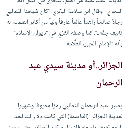
الديانة أغلب عليه من العلم، يتحرَّى في النقل أتمَّ
التحري. وقال ابن سلامة البكري: “كان شيخنا الثعالبي
رجلاً صالحاً زاهداً عالماً عارفاً ولياً من أكابر العلماء، له
تآليف جمَّة..”. كما وصفه الغزي في “ديوان الإسلام”
بأنه “الإمام، الحِبر، العلَّامة”.
الجزائر..أو مدينة سيدي عبد
الرحمان
يعتبر عبد الرحمان الثعالبي رمزا معروفا وشهيرا
لمدينة الجزائر (العاصمة) التي كانت ولا زالت لحد
اليوم تعرف باسمه، فلا زال سكان الجزائر حتى يومنا