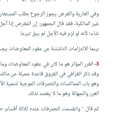
وفي العارية والقرض يجوز الرجوع بطلب المستعار
غير المالكية، فقد قال الجمهور: إن المقرض إذا أجل 
شاء؛ لأنه لو لزم فيه الأجل لم يبق تبرعا.
بينما الالتزامات الناشئىة عن عقود المعاوضات يجب
3-
الغرر المؤثر هو ما كان في عقود المعاوضات وما ف
وقد ذكر القرافي في الفروق قاعدة جميلة عن مالك ر
وهو باب المماكسات والتصرفات الموجبة لتنمية الأ
الغرر والجهالة وهو ما لا يقصد لذلك.
ثم قال: ” وانقسمت التصرفات عنده ثلاثة أقسام: