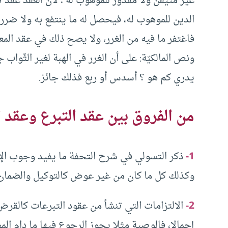
غير متيقن ولا مقدور للموهوب له ؛ لأن العقد عقد 
الدين للموهوب له، فيحصل له ما ينتفع به ولا ضرر عل
فاغتفر ما فيه من الغرر، ولا يصح ذلك في عقد الم
ونص المالكيّة‏:‏ على أن الغرر في الهبة لغير الثّوا
يدري كم هو ‏؟‏ أسدس أو ربع فذلك جائز‏.‏
من الفروق بين عقد التبرع وعقد 
1-
ذكر التسولي في شرح التحفة ما يفيد وجوب الإش
وكذلك كل ما كان من غير عوض كالتوكيل والضمان
2-
الالتزامات التي تنشأ من عقود التبرعات كالقرض 
إجمالا، فالوصية مثلا يجوز الرجوع فيها ما دام ال