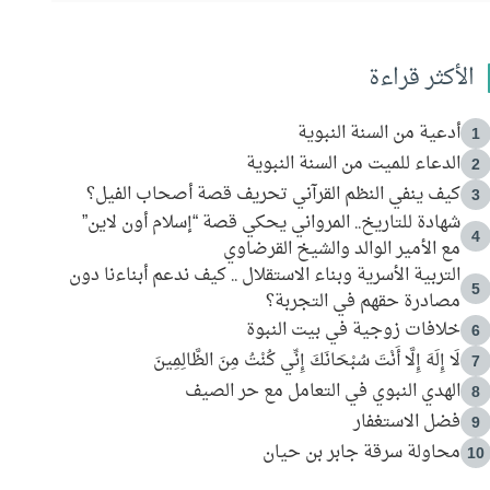
الأكثر قراءة
أدعية من السنة النبوية
1
الدعاء للميت من السنة النبوية
2
كيف ينفي النظم القرآني تحريف قصة أصحاب الفيل؟
3
شهادة للتاريخ.. المرواني يحكي قصة “إسلام أون لاين”
4
مع الأمير الوالد والشيخ القرضاوي
التربية الأسرية وبناء الاستقلال .. كيف ندعم أبناءنا دون
5
مصادرة حقهم في التجربة؟
خلافات زوجية في بيت النبوة
6
لَا إِلَهَ إِلَّا أَنْتَ سُبْحَانَكَ إِنِّي كُنْتُ مِنَ الظَّالِمِينَ
7
الهدي النبوي في التعامل مع حر الصيف
8
فضل الاستغفار
9
محاولة سرقة جابر بن حيان
10