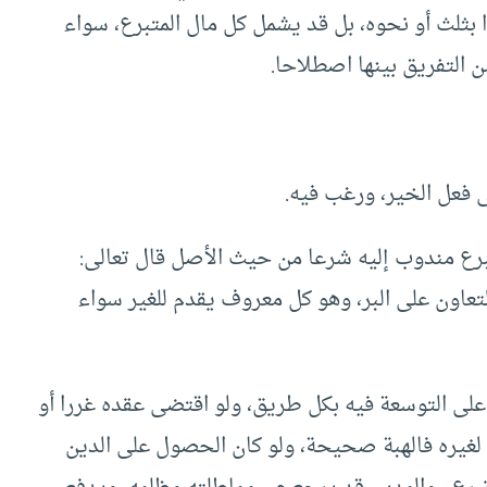
 بثلث أو نحوه، بل قد يشمل كل مال المتبرع، سواء
 التفريق بينها اصطلاحا.
ى فعل الخير، ورغب فيه.
لتبرع مندوب إليه شرعا من حيث الأصل قال تعالى:
التقوى) [المائدة:2] فندب إلى التعاون على البر، وهو كل معروف يقدم للغير سواء
على التوسعة فيه بكل طريق، ولو اقتضى عقده غررا أو
لغيره فالهبة صحيحة، ولو كان الحصول على الدين