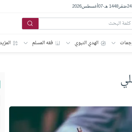
24
صَفَر
1448 هـ
-
07
أغسطس
2026
جمات
الهدي النبوي
فقه المسلم
المزيد
لي