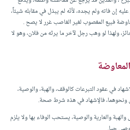
تبرع ، والمدين قد يرجع عن مماطلته وظلمه، ويدفع
يه إن فاته ولم يجده، لأنّه لم يبذل في مقابله شيئاً،
عاوضة فبيع المغصوب لغير الغاصب غرر لا يصح .
ب جائز، ولهذا لو وهب رجل لآخر ما يرثه من فلان، وهو لا
المعاوضة
هاد في عقود التبرعات كالوقف، والهبة، والوصية،
 ونحوهما، فالإشهاد في هذه شرط صحة.
والهبة والعارية والوصية، يستحب الوفاء بها ولا يلزم
موصي حيا.