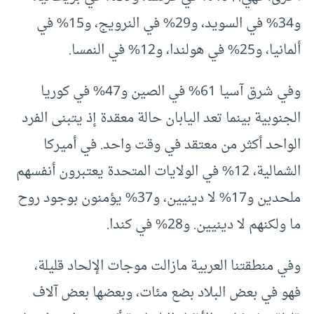
و34% في السويد، و29% في النرويج، و15% في
ألمانيا، و25% في هولندا، و12% في النمسا.
وفي شرق آسيا 61% في الصين و47% في كوريا
الجنوبية بينما تعد اليابان حالة معقدة إذ يتبنى الفرد
الواحد أكثر من معتقد في وقت واحد. في أميركا
الشمالية، 12% في الولايات المتحدة يعتبرون أنفسهم
ملحدين و17% لا دينيين، و37% يؤمنون بوجود روح
ما ولكنهم لا دينيين. و28% في كندا.
وفي منطقتنا العربية مازالت موجات الإلحاد قليلة،
فهو في بعض البلاد بضع مئات، وبعضها بعض آلاف