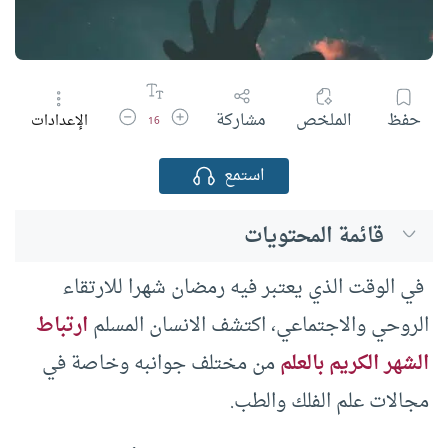
زيادة حجم الخط
تقليل حجم الخط
حفظ
الملخص
مشاركة
الإعدادات
16
استمع
قائمة المحتويات
في الوقت الذي يعتبر فيه رمضان شهرا للارتقاء
الروحي والاجتماعي، اكتشف الانسان المسلم
ارتباط
الشهر الكريم بالعلم
من مختلف جوانبه وخاصة في
مجالات علم الفلك والطب.