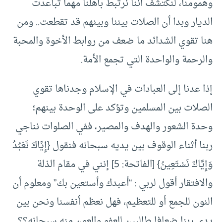
وهمومنا، لنكتشف أننا نرتبط بأهلنا مهما تباعدت
الديار وبدا أن الصلات بيننا وبينهم قد تقطعت.. ومن
هنا تقوي الشدائد ما ضعف من روابط الأخوة والمحبة
والرحمة والواحدة التي تجمع الأمة.
إذا عدنا إلى العبادات في الإسلام وجدناها تقوي
الصلات بين المسلمين وتؤكد على الوحدة بينهم؛
وحدة الشعور والهدف والمصير، ففي الصلوات نناجي
ربنا أثناء الوقوف بين يديه سبحانه فنقول {إِيَّاكَ نَعْبُدُ
وَإِيَّاكَ نَسْتَعِينُ} [الفاتحة: 5] إنني في مقام الذلة
والافتقار أقول لربي : “أعبدك وأستعين بك” ومعلوم أن
النون للجمع أو للتعظيم، فهل نعظم أنفسنا ونحن بين
يدي ربنا ضعافا طالبين للعفو والعون منه سبحانه؟؟