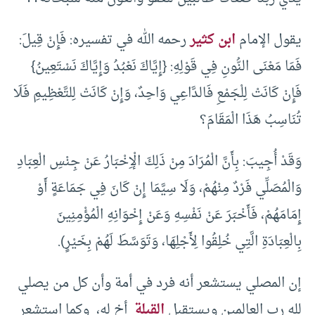
يقول الإمام
ابن كثير
رحمه الله في تفسيره: فَإِنْ قِيلَ:
فَمَا مَعْنَى النُّونِ فِي قَوْلِهِ: {إِيَّاكَ نَعْبُدُ وَإِيَّاكَ نَسْتَعِينُ}
فَإِنْ كَانَتْ لِلْجَمْعِ فَالدَّاعِي وَاحِدٌ، وَإِنْ كَانَتْ لِلتَّعْظِيمِ فَلَا
تُنَاسِبُ هَذَا الْمَقَامَ؟
وَقَدْ أُجِيبَ: بِأَنَّ الْمُرَادَ مِنْ ذَلِكَ الْإِخْبَارُ عَنْ جِنْسِ الْعِبَادِ
وَالْمُصَلِّي فَرْدٌ مِنْهُمْ، وَلَا سِيَّمَا إِنْ كَانَ فِي جَمَاعَةٍ أَوْ
إِمَامَهُمْ، فَأَخْبَرَ عَنْ نَفْسِهِ وَعَنْ إِخْوَانِهِ الْمُؤْمِنِينَ
بِالْعِبَادَةِ الَّتِي خُلِقُوا لِأَجْلِهَا، وَتَوَسَّطَ لَهُمْ بِخَيْرٍ).
إن المصلي يستشعر أنه فرد في أمة وأن كل من يصلي
لله رب العالمين ويستقبل
القبلة
أخ له، وكما استشعر