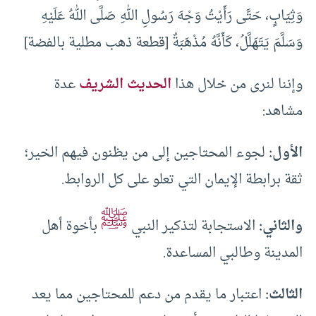
وَثِيَابٍ، حَتَّى رَأَيْتُ وَجْهَ رَسُولِ اللهِ صَلَّى اللهُ عَلَيْهِ
وَسَلَّمَ يَتَهَلَّلُ، كَأَنَّهُ مُذْهَبَةٌ [قطعة ذهب مطلية بالفضة]
وإننا لنرى من خلال هذا
الحديث الشريف
عدة
مشاهد:
الأول:
لجوء المحتاجين إلى من يظنون فيهم الخير؛
ثقة برابطة الإيمان التي تعلو على كل الروابط.
ﷺ
والثاني:
الاستجابة لتذكير النبي
بأخوة أهل
المدينة وطالبي المساعدة.
الثالث:
اعتبار ما يقدم من دعم للمحتاجين مما يعد