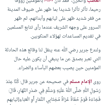
الغضب
والحزن، فقد كان
بالمؤمنين رؤوفا
رحيما، تأثر تأثرا شديدا بما ظهر على ضيوف المدينة
من فقر شديد ظهر على ثيابهم وأبدانهم، ثم ظهر
السرور على وجهه الشريف عندما رأى تتابع المسلمين
في تقديم المساعدات لهؤلاء المنكوبين.
ولندع جرير رضي الله عنه ينقل لنا وقائع هذه الحادثة
التي تعبر بصدق عن ما ينبغي أن يكون عليه حال
المؤمنين حين يصيب بعضهم البأساء والضراء.
روى
الإمام مسلم
في صحيحه عن جرير قال: كُنَّا عِنْدَ
رَسُولِ اللهِ صَلَّى اللهُ عَلَيْهِ وَسَلَّمَ فِي صَدْرِ النَّهَارِ، قَالَ:
فَجَاءَهُ قَوْمٌ حُفَاةٌ عُرَاةٌ مُجْتَابِي النِّمَارِ أَوِ الْعَبَاءِ[ثيابهم