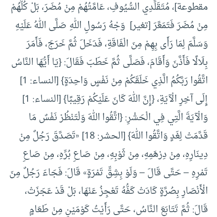
مقطوعة]، مُتَقَلِّدِي السُّيُوفِ، عَامَّتُهُمْ مِنْ مُضَرَ، بَلْ كُلُّهُمْ
مِنْ مُضَرَ فَتَمَعَّرَ [تغير] وَجْهُ رَسُولِ اللهِ صَلَّى اللهُ عَلَيْهِ
وَسَلَّمَ لِمَا رَأَى بِهِمْ مِنَ الْفَاقَةِ، فَدَخَلَ ثُمَّ خَرَجَ، فَأَمَرَ
بِلَالًا فَأَذَّنَ وَأَقَامَ، فَصَلَّى ثُمَّ خَطَبَ فَقَالَ: {يَا أَيُّهَا النَّاسُ
اتَّقُوا رَبَّكُمُ الَّذِي خَلَقَكُمْ مِنْ نَفْسٍ وَاحِدَةٍ} [النساء: 1]
إِلَى آخِرِ الْآيَةِ، {إِنَّ اللهَ كَانَ عَلَيْكُمْ رَقِيبًا} [النساء: 1]
وَالْآيَةَ الَّتِي فِي الْحَشْرِ: {اتَّقُوا اللهَ وَلْتَنْظُرْ نَفْسٌ مَا
قَدَّمَتْ لِغَدٍ وَاتَّقُوا اللهَ} [الحشر: 18] «تَصَدَّقَ رَجُلٌ مِنْ
دِينَارِهِ، مِنْ دِرْهَمِهِ، مِنْ ثَوْبِهِ، مِنْ صَاعِ بُرِّهِ، مِنْ صَاعِ
تَمْرِهِ – حَتَّى قَالَ – وَلَوْ بِشِقِّ تَمْرَةٍ» قَالَ: فَجَاءَ رَجُلٌ مِنَ
الْأَنْصَارِ بِصُرَّةٍ كَادَتْ كَفُّهُ تَعْجِزُ عَنْهَا، بَلْ قَدْ عَجَزَتْ،
قَالَ: ثُمَّ تَتَابَعَ النَّاسُ، حَتَّى رَأَيْتُ كَوْمَيْنِ مِنْ طَعَامٍ