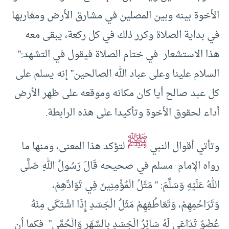
الأخوة بينه وبين المصلين في مشارق الأرض ومغاربها
في بداية الصلاة وكرر ذلك في كل ركعة، يبقى معه
هذا الاستشعار في ختام الصلاة فيقول في التشهد:”
السلام علينا وعلى عباد الله الصالحين” إنه يسلم على
كل عبد صالح أيا كان مكانه وموقعه على ظهر الأرض
أداء لحقوق الأخوة وتأكيدا على هذه الرابطة.
ﷺ
وتأتي أقوال النبي
لتؤكد هذا المعنى، ومنها ما
رواه الإمام مسلم في صحيحه قَالَ رَسُولُ اللهِ صَلَّى
اللهُ عَلَيْهِ وَسَلَّمَ: ” مَثَلُ الْمُؤْمِنِينَ فِي تَوَادِّهِمْ،
وَتَرَاحُمِهِمْ، وَتَعَاطُفِهِمْ مَثَلُ الْجَسَدِ إِذَا اشْتَكَى مِنْهُ
عُضْوٌ تَدَاعَى لَهُ سَائِرُ الْجَسَدِ بِالسَّهَرِ وَالْحُمَّى” فكما أن