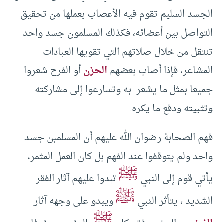
الجسد السليم تقوم فيه الأعصاب بعملها من تحقيق
التواصل بين أعضائه، فكذلك المسلمون جسد واحد
تنتقل من خلال صلاتهم التي تقويها العبادات
المشاعر، فإذا أصاب بعضهم
الحزن
أو الفرح شعروا
جميعا بمثل ما يشعر به وتسارعوا إلى مشاركته
وتثبيته ودفع ما يكره.
فهم الصحابة رضوان الله عليهم أن المسلمين جسد
واحد ولم يتوقفوا عند الفهم بل كان العمل المثمر،
ﷺ
يأتي قوم إلى النبي
تبدوا عليهم آثار الفقر
ﷺ
الشديد ، يتأثر النبي
ويبدو على وجهه آثار
ﷺ