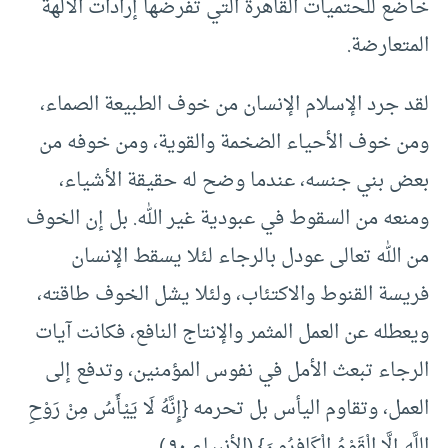
خاضع للحتميات القاهرة التي تفرضها إرادات الآلهة
المتعارضة.
لقد جرد الإسلام الإنسان من خوف الطبيعة الصماء،
ومن خوف الأحياء الضخمة والقوية، ومن خوفه من
بعض بني جنسه، عندما وضح له حقيقة الأشياء،
ومنعه من السقوط في عبودية غير الله. بل إن الخوف
من الله تعالى عودل بالرجاء لئلا يسقط الإنسان
فريسة القنوط والاكتئاب، ولئلا يشل الخوف طاقته،
ويعطله عن العمل المثمر والإنتاج النافع، فكانت آيات
الرجاء تبعث الأمل في نفوس المؤمنين، وتدفع إلى
العمل، وتقاوم اليأس بل تحرمه {إِنَّهُ لَا يَيْأَسُ مِنْ رَوْحِ
اللَّهِ إِلَّا الْقَوْمُ الْكَافِرُونَ} (الأنبياء ٩٠.).