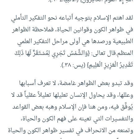
لقد اهتم الإسلام بتوجيه أتباعه نحو التفكير التأملي
في ظواهر الكون وقوانين الحياة، فملاحظة الظواهر
الطبيعية ورصدها هي أولى مراحل التفكير العلمي
المنظم.قال تعالى: {وَالشَّمْسُ تَجْرِي لِمُسْتَقَرٍّ لَهَا ذَلِكَ
تَقْدِيرُ الْعَزِيزِ الْعَلِيمِ} (يس: ٣٨.).
وقد تبدو بعض الظواهر غامضة، لا تعرف أسبابها
وعللها، وقد يحاول الإنسان تعليلها تعليلاً عقلياً قد لا
يُوفَّق فيه، ومن هنا فإن الإسلام وهبه بعض القواعد
والتفسيرات التي تعينه على فهم الكون والحياة،
وتمنعه من الانحراف في تفسير ظواهر الكون والحياة