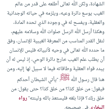
الشهادة، ولكن الله تعالى أطلعه على قدر من عالم
الغيب يوسع دائرة وعيه، ويلزمه في حياته الوجدانية
والعقلية، ويفسح له في وجوده الذي تحده المادة،
وهكذا أرسل الله الرسل صلوات الله وسلامه عليهم،
لنقل القدر المناسب من المعرفة الغيبية للإنسان، وفق
ما حدده الله تعالى في وحيه لأنبيائه فليس للإنسان
أن يطلب علم الغيب خارج دائرة الوحي، إذ ليس له أن
يبدد قواه العقلية وطاقاته فيما لا سبيل لها إليه، ومن
ﷺ
هنا قال رسول الله
: “يأتي الشيطان أحدكم
فيقول: من خلق كذا؟ من خلق كذا؟ حتى يقول: من
خلق ربّك؟ فإذا بلغه فليستعذ بالله ولينته”
رواه
البخاري
في صحيحه.