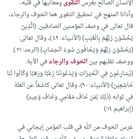
الإنسان الصالح بغرس
التقوى
ومعانيها في قلبه،
وأداتا المنهج في تحقيق التقوى هما الخوف والرجاء،
قال تعالى في وصف المؤمنين الصادقين: {الَّذِينَ
يَخْشَوْنَ رَبَّهُمْ بِالْغَيْبِ} (الأنبياء: ٤٩.)، وقال تعالى:
{يَخْشَوْنَ رَبَّهُمْ وَيَخَافُونَ سُوءَ الْحِسَابِ} (الرعد: ٢١.).
ووصف تقلبهم بين
الخوف والرجاء
في الآية:
{يُسَارِعُونَ فِي الْخَيْرَاتِ وَيَدْعُونَنَا رَغَبًا وَرَهَبًا وَكَانُوا لَنَا
خَاشِعِينَ} (الأنبياء: ٩٠)، وقال تعالى كاشفاً عن العلة
في ثوابه {ذَلِكَ لِمَنْ خَافَ مَقَامِي وَخَافَ وَعِيدِ}
(إبراهيم ١٤:)
غرس الخوف من الله في قلب المؤمن إيجابي في