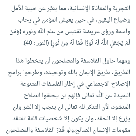
التجربة والمعاناة الإنسانية، مما يعبِّر عن خيبة الأمل
وضياع اليقين، في حين يعيش المؤمن في رحاب
واسعة ورؤى عريضة تقتبس من علم الله ونوره {وَمَنْ
لَمْ يَجْعَلِ اللَّهُ لَهُ نُورًا فَمَا لَهُ مِنْ نُورٍ} (النور : 40).
ومهما حاول الفلاسفة والمصلحون أن يتخطوا هذا
الطريق، طريق الإيمان بالله وتوحيده، وطرحوا برامج
الإصلاح الاجتماعي في إطار الفلسفات المتنوعة
البعيدة عن الله تعالى فإنهم لن يحققوا الصلاح
المنشود، لأن التنكر لله تعالى لن ينجب إلا الشر ولن
يزرع إلا الحقد، ولن يكون إلا شخصيات قلقة تفتقد
مقومات الإنسان الصالح.ولو قَدَرَ الفلاسفة والمصلحون