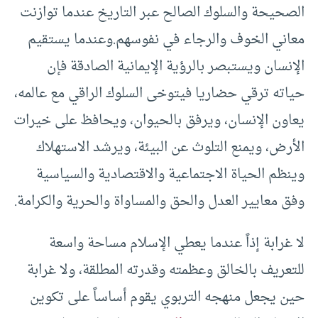
الصحيحة والسلوك الصالح عبر التاريخ عندما توازنت
معاني الخوف والرجاء في نفوسهم.وعندما يستقيم
الإنسان ويستبصر بالرؤية الإيمانية الصادقة فإن
حياته ترقي حضاريا فيتوخى السلوك الراقي مع عالمه،
يعاون الإنسان، ويرفق بالحيوان، ويحافظ على خيرات
الأرض، ويمنع التلوث عن البيئة، ويرشد الاستهلاك
وينظم الحياة الاجتماعية والاقتصادية والسياسية
وفق معايير العدل والحق والمساواة والحرية والكرامة.
لا غرابة إذاً عندما يعطي الإسلام مساحة واسعة
للتعريف بالخالق وعظمته وقدرته المطلقة، ولا غرابة
حين يجعل منهجه التربوي يقوم أساساً على تكوين