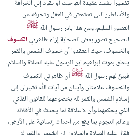
تفسيراً يفسد عقيدة التوحيد، أو يقود إلى الخرافة
والأساطير التي تعشعش في العقل وتحرفه عن
ﷺ
التصور السليم، ومن هذا بادر رسول الله
لتصحيح تصور بعض الصحابة إزاء ظاهرتي
الكسوف
والخسوف، حيث اعتقدوا أن خسوف الشمس والقمر
يتعلق بموت إبراهيم ابن الرسول عليه الصلاة والسلام،
ﷺ
فبينَّ لهم رسول الله
أن ظاهرتي الكسوف
والخسوف علامتان وآيتان من آيات الله تشيران إلى
إسلام الشمس والقمر لله بخضوعهما للقانون الفلكي
الذي يحكمهما،وأن لا علاقة لما يحدث في الأفلاك
وعالم النجوم بما يقع من أحداث إنسانية على الأرض،
فقال عليه الصلاة والسلام: “إن الشمس والقمر لا