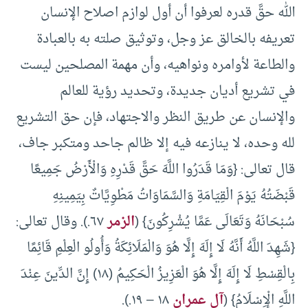
الله حقَّ قدره لعرفوا أن أول لوازم اصلاح الإنسان
تعريفه بالخالق عز وجل، وتوثيق صلته به بالعبادة
والطاعة لأوامره ونواهيه، وأن مهمة المصلحين ليست
في تشريع أديان جديدة، وتحديد رؤية للعالم
والإنسان عن طريق النظر والاجتهاد، فإن حق التشريع
لله وحده، لا ينازعه فيه إلا ظالم جاحد ومتكبر جاف،
قال تعالى: {وَمَا قَدَرُوا اللَّهَ حَقَّ قَدْرِهِ وَالْأَرْضُ جَمِيعًا
قَبْضَتُهُ يَوْمَ الْقِيَامَةِ وَالسَّمَاوَاتُ مَطْوِيَّاتٌ بِيَمِينِهِ
سُبْحَانَهُ وَتَعَالَى عَمَّا يُشْرِكُونَ} (
الزمر
٦٧.). وقال تعالى:
{شَهِدَ اللَّهُ أَنَّهُ لَا إِلَهَ إِلَّا هُوَ وَالْمَلَائِكَةُ وَأُولُو الْعِلْمِ قَائِمًا
بِالْقِسْطِ لَا إِلَهَ إِلَّا هُوَ الْعَزِيزُ الْحَكِيمُ (١٨) إِنَّ الدِّينَ عِنْدَ
اللَّهِ الْإِسْلَامُ} (
آل عمران
١٨ – ١٩.).