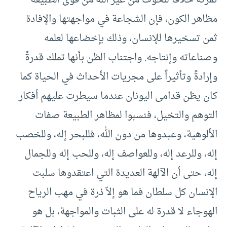
ثمرته خلافا للخوف من غير الله من قوى الطبيعة
مظاهر الكون، فإن الشجاعة في مواجهتها والإفادة
ثمن تسخيرها للإنسان، وذلك بإخضاعها لعلمه
وصناعاته وإنتاجه. واجتناب الظن بأنها تملك قدرةً
وإرادةً وتأثيراً على مجريات الأحداث في الحياة كما
كان يظن قدامى اليونان عندما سيطرت عليهم أفكار
التوهم والتخيل، فنسبوا لمظاهر الطبيعة صفات
الألوهية، وعبدوها من دون الله، فللبحر إله، وللخصب
إله، وللرعد إله، وللعواصف إله، وللحب إله وللجمال
إله، حتى أن الآلهة العديدة التي اعتقدوها سلبت
الإنسان كل سلطان فما هو إلاّ ذرة في مهب الرياح
الهوجاء لا قدرة له على الثبات والمواجهة، بل هو