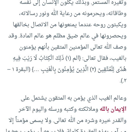
وتغيره المستمر. وبذلك يكلون الإنسان إلى نفسه
وطاقاته، ويحرمونه من رعاية الله ونور رسالاته،
ويكبتون روحه عندما يمنعونها من الاتصال بخالقها
ويحصرونها في عالم ضيق مظلم هو عالم المادة. وقد
وصف الله تعالى المؤمنين المتقين بأنهم يؤمنون
بالغيب، فقال تعالى: {الم (١) ذَلِكَ الْكِتَابُ لَا رَيْبَ فِيهِ
هُدًى لِلْمُتَّقِينَ (٢) الَّذِينَ يُؤْمِنُونَ بِالْغَيْبِ …} (البقرة ١ –
٢.).
وعالم الغيب الذي يؤمن به المتقون يشتمل على
الإيمان بالله
وملائكته وكتبه ورسله واليوم الآخر
والقدر خيره وشره من الله تعالى. ولا يسمى مؤمناً إلا
من آمن بهذه العقيدة كاملة، فلا يسعه أن يؤمن ببعضها