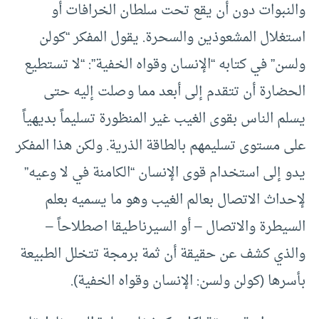
والنبوات دون أن يقع تحت سلطان الخرافات أو
استغلال المشعوذين والسحرة. يقول المفكر “كولن
ولسن” في كتابه “الإنسان وقواه الخفية”: “لا تستطيع
الحضارة أن تتقدم إلى أبعد مما وصلت إليه حتى
يسلم الناس بقوى الغيب غير المنظورة تسليماً بديهياً
على مستوى تسليمهم بالطاقة الذرية. ولكن هذا المفكر
يدو إلى استخدام قوى الإنسان “الكامنة في لا وعيه”
لإحداث الاتصال بعالم الغيب وهو ما يسميه بعلم
السيطرة والاتصال – أو السيرناطيقا اصطلاحاً –
والذي كشف عن حقيقة أن ثمة برمجة تتخلل الطبيعة
بأسرها (كولن ولسن: الإنسان وقواه الخفية).