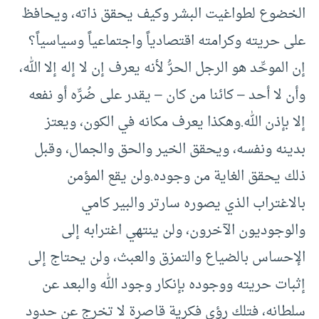
الخضوع لطواغيت البشر وكيف يحقق ذاته، ويحافظ
على حريته وكرامته اقتصادياً واجتماعياً وسياسياً؟
إن الموحِّد هو الرجل الحرُّ لأنه يعرف إن لا إله إلا الله،
وأن لا أحد – كائنا من كان – يقدر على ضُرِّه أو نفعه
إلا بإذن الله.وهكذا يعرف مكانه في الكون، ويعتز
بدينه ونفسه، ويحقق الخير والحق والجمال، وقبل
ذلك يحقق الغاية من وجوده.ولن يقع المؤمن
بالاغتراب الذي يصوره سارتر والبير كامي
والوجوديون الآخرون، ولن ينتهي اغترابه إلى
الإحساس بالضياع والتمزق والعبث، ولن يحتاج إلى
إثبات حريته ووجوده بإنكار وجود الله والبعد عن
سلطانه، فتلك رؤى فكرية قاصرة لا تخرج عن حدود