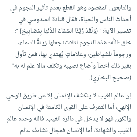
والتابعون المقصود وهو القطع بعدم تأثير النجوم في
أحداث الناس والحياة، فقال قتادة السدوسي في
تفسير الآية: ” {وَلَقَدْ زَيَّنَّا السَّمَاءَ الدُّنْيَا بِمَصَابِيحَ} “:
خلق -الله- هذه النجوم لثلاث؛ جعلها زينةً للسماء،
ورجوماً للشياطين، وعلاماتٍ يُهتدي بها، فمن تأول
بغير ذلك أخطأ وأضاع نصيبه وتكلف مالا علم له به”
(صحيح البخاري).
إن عالم الغيب لا ينكشف للإنسان إلا عن طريق الوحي
الإلهي، أما التعرف على القوى الكامنة في الإنسان
والكون فهو لا يدخل في دائرة الغيب. فالله وحده عالم
الغيب والشهادة، أما الإنسان فمجال نشاطه عالم