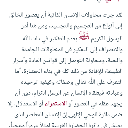
لقد جرت محاولات الإنسان الذاتية أن يتصور الخالق
إلى أنواع من التجسيم والتجسيد، ومن هنا أمر
ﷺ
الرسول الكريم
بعدم التفكير في ذات الله
والانصراف إلى التفكير في المخلوقات الجامدة
والحية، ومحاولة التوصل إلى قوانين المادة وأسرار
الطبيعة، للإفادة من ذلك كله في بناء الحضارة، أما
التعرف على الله تعالى وصفاته وكيفية توحيده
وعبادته فيتلقاه الإنسان عن الرسل الكرام، دون أن
يجهد عقله في التصور أو
الاستقراء
أو الاستدلال، إلا
ضمن دائرة الوحي الإلهي.إنَّ الإنسان المعاصر الذي
يعيش في دائرة الحضارة الغريبة امتلأ غروراً وعجباً،