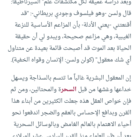
وبعد دراسة عميقة لكل مكتشفات علم” السيرناطيقا:
قال ولسن -وهو فيلسوف وجودي بريطاني-: “قد
أقنعتني -يعني الأدلة- بأن المزاعم الأساسية للنزعة
الغيبية، وهي مزاعم صحيحة، ويبدو لي أن حقيقة
الحياة بعد الموت قد أصبحت قائمة بعيدة عن متناول
أي شك معقول” (كولن ولسن: الإنسان وقواه الخفية).
إن المعقول البشرية غالباً ما تتسم بالسذاجة ويسهل
خداعها وغشها من قبل
السحر
ة والمحتالين، ومن ثم
فإن خواص العقل هذه جعلت الكثيرين من أبناء هذا
القرن وبدافع الإحساس بالعقم والضجر اندفعوا نحو
أحياء الاهتمام بالعالم الغامض وبالوسائل السحرية
بعد أن ظن العلماء منذ القرن السادس عشر الميلادي