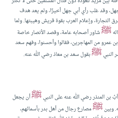
ة بين مريد للعودة دون قتال المسلمين حتى لا تكثر
جهل، وقد غلب رأي أبي جهل أخيرًا، ولم يعد هدف
ق التجارة، وإعلام العرب بقوة قريش وهيبتها. ولما
ﷺ
له
شاور أصحابه عامة، وقصد الأنصار خاصة
ن عمرو من المهاجرين، فقالوا وأحسنوا، وفهم سعد
ﷺ
 النبي
بقول سعد بن معاذ رضي الله عنه.
ﷺ
بُ بن المنذر رضي الله عنه على النبي
أن يجعل
ﷺ
. وبين
مصارع رجال من أهل بدر بأسمائهم،