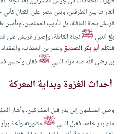
ظهرت الخلافات في جيش المشركين بعد نجاة القافل
الثارات بين الطرفين، وبين مصر على القتال كأبي 
قريش نجاة القافلة، بل تأديب المسلمين، وتأمين طر
ﷺ
بلغ النبي
نجاة القافلة، وإصرار قريش على قتا
فتكلم
أبو بكر الصديق
وعمر بن الخطاب، والمقداد ب
ﷺ
بن رضي الله عنه مراد النبي
فقال وأحسن فسر
أحداث الغزوة وبداية المعركة
وصل المسلمون إلى بدر قبل المشركين، وأشار الحبُاَ
ﷺ
ماء بدر خلفه، فقبل النبي
مشورته وأخذ برأيه