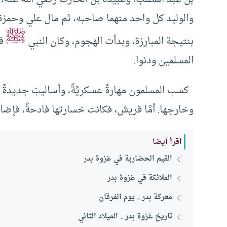
والوليد كل واحد منهما صاحبه، ثم مال علي وحمزة 
ﷺ
بنتيجة المبارزة، وبدأت الهجوم، وكان النبي
قد
المسلمين ودنوا.
كسب المسلمون مهارةً عسكريَّةً، وأساليبَ جديدةً ف
وخارجها. أمَّا قريش، فكانت خسارتها فادحةً، فإضافة
اقرأ أيضا
القيم الحضارية في غزوة بدر
الملائكة في غزوة بدر
معركة بدر .. يوم الفرقان
تاريخ غزوة بدر .. الميلاد الثاني