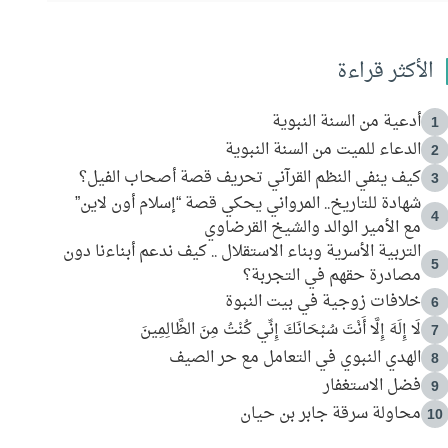
الأكثر قراءة
أدعية من السنة النبوية
1
الدعاء للميت من السنة النبوية
2
كيف ينفي النظم القرآني تحريف قصة أصحاب الفيل؟
3
شهادة للتاريخ.. المرواني يحكي قصة “إسلام أون لاين”
4
مع الأمير الوالد والشيخ القرضاوي
التربية الأسرية وبناء الاستقلال .. كيف ندعم أبناءنا دون
5
مصادرة حقهم في التجربة؟
خلافات زوجية في بيت النبوة
6
لَا إِلَهَ إِلَّا أَنْتَ سُبْحَانَكَ إِنِّي كُنْتُ مِنَ الظَّالِمِينَ
7
الهدي النبوي في التعامل مع حر الصيف
8
فضل الاستغفار
9
محاولة سرقة جابر بن حيان
10