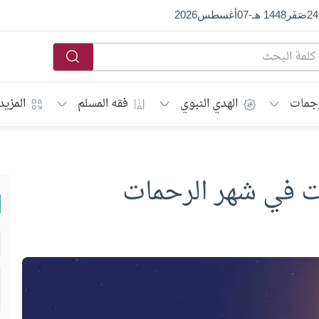
24
صَفَر
1448 هـ
-
07
أغسطس
2026
جمات
الهدي النبوي
فقه المسلم
المزيد
ات في شهر الرحمات