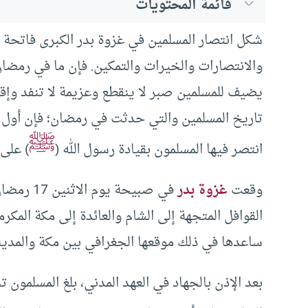
قائمة المحتويات
شكل انتصار المسلمين في غزوة بدر الكبرى فاتحة
والانتصارات والخيرات والتمكين. فإن ما في رمضان 
يضيف للمسلمين صبر لا ينقطع وعزيمة لا تنفد وإقدا
تاريخ المسلمين والتي حدثت في رمضان؛ فإن أول م
ﷺ
انتصر فيها المسلمون بقيادة رسول الله (
) على
وقعت
غزوة بدر
القوافل المتجهة إلى الشام والعائدة إلى مكة المك
ساعدها في ذلك موقعها الجغرافي بين مكة والمدين
بعد الإذن بالجهاد في العهد المدني، بلغ المسلمون 