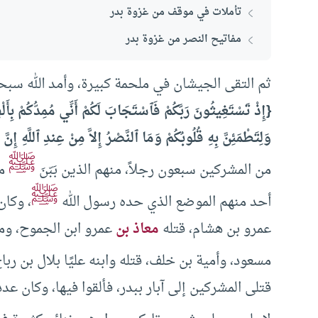
تأملات في موقف من غزوة بدر
مفاتيح النصر من غزوة بدر
ثم التقى الجيشان في ملحمة كبيرة، وأمد الله سبحان
{إِذْ تَسْتَغِيثُونَ رَبَّكُمْ فَٱسْتَجَابَ لَكُمْ أَنِّي مُمِدُّكُمْ بِأَلْفٍ
وَلِتَطْمَئِنَّ بِهِ قُلُوبُكُمْ وَمَا ٱلنَّصْرُ إِلاَّ مِنْ عِندِ ٱللَّهِ إِنَّ
ﷺ
من المشركين سبعون رجلاً، منهم الذين بَبّنَ
مص
ﷺ
أحد منهم الموضع الذي حده رسول الله
، وكان
عمرو بن هشام، قتله
معاذ بن
عمرو ابن الجموح، ومع
مسعود، وأمية بن خلف، قتله وابنه عليًا بلال بن رب
قتلى المشركين إلى آبار ببدر، فألقوا فيها، وكان 