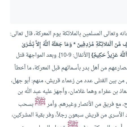
ه وتعالى المسلمين بالملائكة يوم المعركة، قال تعالى:
 مِّنَ ٱلْمَلاۤئِكَةِ مُرْدِفِينَ * وَمَا جَعَلَهُ ٱللَّهُ إِلاَّ بُشْرَىٰ
 ٱللَّهَ عَزِيزٌ حَكِيمٌ
}
[الأنفال: 9-10]. وبعد المواجهة قتل
ارعهم من أهل بدر بأسمائهم قبل المعركة، ما أخطأ
 من بين القتلى عدد من زعماء قريش، منهم: أبو جهل،
اذ بن عفراء وهما غلامان، وأجهز عليه عبد الله بن
ﷺ
اح، مع فريق من الأنصار وغيرهم. وأمر
بسحب
عدد الأسرى من قريش سبعون رجلاً، وفر بقية المشركين،
ﷺ