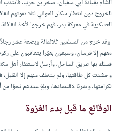
الشام بقيادة أبي سفيان، صخر بن حرب، فانتدب ال
للخروج دون انتظار سكان العوالي لئلا تفوتهم القا
العسكرية في معركة بدر، فهم خرجوا لأخذ القافل
وقد خرج من المسلمين ثلاثمائة وبضعة عشر رجلاً، 
معهم إلا فرسان، وسبعون بعيًرا يتعاقبون على ركوبه
فسلك بها طريق الساحل، وأرسل لاستنفار أهل مكة،
وحشدت كل طاقتها، ولم يتخلف منهم إلا القليل، فقد
لكرامتها، وضربًا لاقتصادها، وبلغ عددهم نحوًا من 
الوقائع ما قبل بدء الغزوة