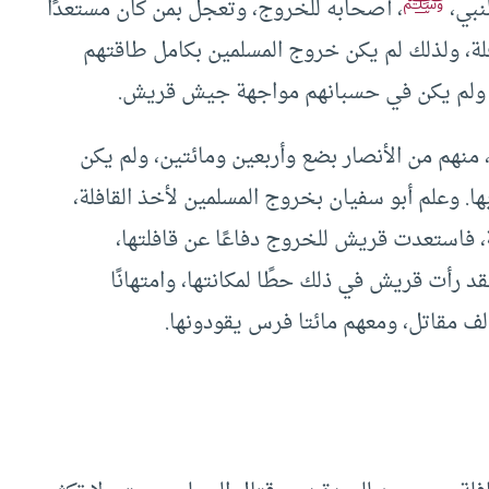
ﷺ
نبي،
، أصحابه للخروج، وتعجل بمن كان مستعدًا
فلة، ولذلك لم يكن خروج المسلمين بكامل طاقتهم
ة، ولم يكن في حسبانهم مواجهة جيش قريش.
منهم من الأنصار بضع وأربعين ومائتين، ولم يكن
ا. وعلم أبو سفيان بخروج المسلمين لأخذ القافلة،
 فاستعدت قريش للخروج دفاعًا عن قافلتها،
 رأت قريش في ذلك حطًا لمكانتها، وامتهانًا
ألف مقاتل، ومعهم مائتا فرس يقودونها.