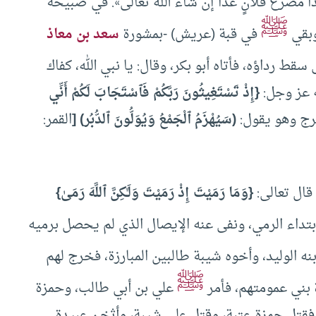
َذَا مَصْرَعُ فُلانٍ غَدًا إن شَاءْ الله تَعَالى». في صبيحة
ﷺ
وبقي
في قبة (عريش) -بمشورة
سعد بن معاذ
قط رداؤه، فأتاه أبو بكر، وقال: يا نبي الله، كفاك
ه عز وجل:
{إِذْ تَسْتَغِيثُونَ رَبَّكُمْ فَٱسْتَجَابَ لَكُمْ أَنِّي
(سَيُهْزَمُ ٱلْجَمْعُ وَيُوَلُّونَ ٱلدُّبُر) [
القمر:
ال تعالى:
{وَمَا رَمَيْتَ إِذْ رَمَيْتَ وَلَـٰكِنَّ ٱللَّهَ رَمَىٰ
}
تداء الرمي، ونفى عنه الإيصال الذي لم يحصل برميه
بنه الوليد، وأخوه شيبة طالبين المبارزة، فخرج لهم
ﷺ
 بني عمومتهم، فأمر
علي بن أبي طالب، وحمزة
 فقتل حمزة عتبة، وقتل علي شيبة، وأثخن عبيدة