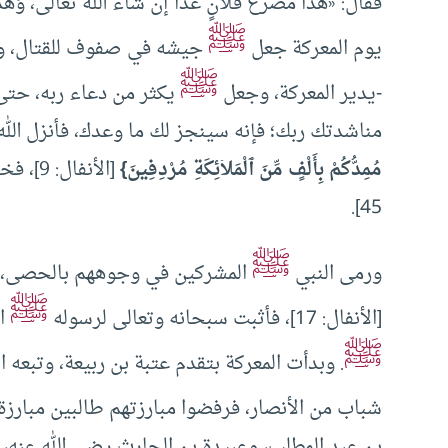
فقال: «هذا مَصْرَعُ فُلانٍ غَدًا إن شَاءَ الله تَعَالى، وَه
ﷺ
يوم المعركة جعل
جيشه في صفوف للقتال، 
ﷺ
-يدير المعركة، وجعل
يكثر من دعاء ربه، حتى س
مناشدتك ربك؛ فإنه سينجز لك ما وعدك، فأنزل الل
مُمِدُّكُمْ بِأَلْفٍ مِّنَ ٱلْمَلاۤئِكَةِ مُرْدِفِينَ
}
[الأنفال: 9]، فخرج وهو يقول:
45].
ﷺ
ورمى النبي
المشركين في وجوههم بالحصى، ق
ﷺ
[الأنفال: 17]، فأثبت سبحانه وتعالى لرسوله
اب
ﷺ
. وبدأت المعركة بتقدم عتبة بن ربيعة، وتبعه ا
شباب من الأنصار، فرفضوا مبارزتهم طالبين مبارزة
بن عبد المطلب، وعبيدة بن الحارث رضي الله عنه،