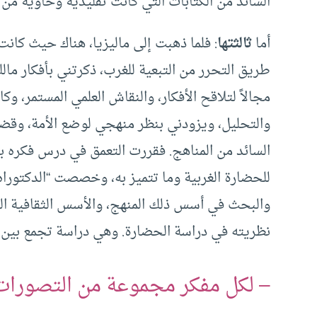
السائد من الكتابات التي كانت تقليدية وخاوية من 
أما
ثالثتها
: فلما ذهبت إلى ماليزيا، هناك حيث كان
طريق التحرر من التبعية للغرب، ذكرتني بأفكار مالك
مجالاً لتلاقح الأفكار، والنقاش العلمي المستمر، و
والتحليل، ويزودني بنظر منهجي لوضع الأمة، وقضاي
السائد من المناهج. فقررت التعمق في درس فكره ب
للحضارة الغربية وما تتميز به، وخصصت “الدكتوراه
والبحث في أسس ذلك المنهج، والأسس الثقافية الفك
نظريته في دراسة الحضارة. وهي دراسة تجمع بين عل
– لكل مفكر مجموعة من التصورات وا