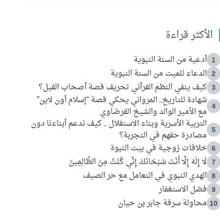
الأكثر قراءة
أدعية من السنة النبوية
1
الدعاء للميت من السنة النبوية
2
كيف ينفي النظم القرآني تحريف قصة أصحاب الفيل؟
3
شهادة للتاريخ.. المرواني يحكي قصة “إسلام أون لاين”
4
مع الأمير الوالد والشيخ القرضاوي
التربية الأسرية وبناء الاستقلال .. كيف ندعم أبناءنا دون
5
مصادرة حقهم في التجربة؟
خلافات زوجية في بيت النبوة
6
لَا إِلَهَ إِلَّا أَنْتَ سُبْحَانَكَ إِنِّي كُنْتُ مِنَ الظَّالِمِينَ
7
الهدي النبوي في التعامل مع حر الصيف
8
فضل الاستغفار
9
محاولة سرقة جابر بن حيان
10