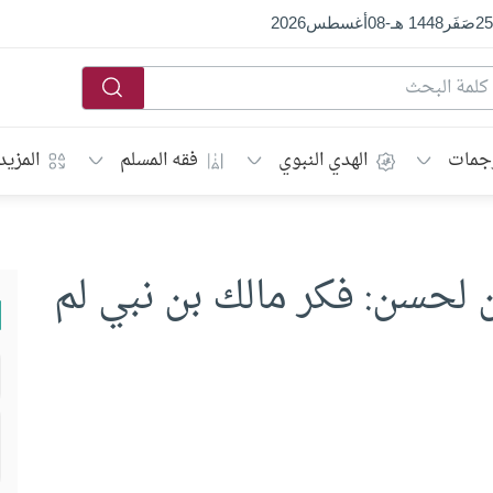
25
صَفَر
1448 هـ
-
08
أغسطس
2026
جمات
الهدي النبوي
فقه المسلم
المزيد
ن لحسن: فكر مالك بن نبي لم