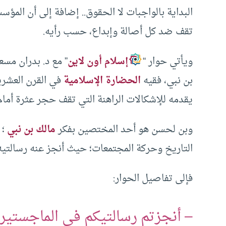
البداية بالواجبات لا الحقوق.. إضافة إلى أن المؤسس
تقف ضد كل أصالة وإبداع، حسب رأيه.
ويأتي حوار “
إسلام أون لاين
” مع د. بدران مسع
بن نبي، فقيه
الحضارة الإسلامية
في القرن العشرين
يقدمه للإشكالات الراهنة التي تقف حجر عثرة أمام 
وبن لحسن هو أحد المختصين بفكر
مالك بن نبي
؛ 
التاريخ وحركة المجتمعات؛ حيث أنجز عنه رسالتيه 
فإلى تفاصيل الحوار:
– أنجزتم رسالتيكم في الماجستير و