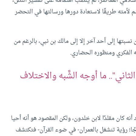
إسلامي المعاصر، لم ينصب اهتمامه على تفسير النص،
 لأمته طريقًا لاستعادة دورها ورسالتها في التحضر
بتها إلى أحد آخر إلا إلى مالك بن نبي، بالرغم من
 الفكري ومنظوره الحضاري.
لثاني”.. ما أوجه الشَّبه والاختلاف
أنه كان مقلدًا لابن خلدون، ولكن المقصود هو أنه أحيا
جًا؛ رؤية تنشغل بالعمران- في ضوء القرآن- فتكتشف