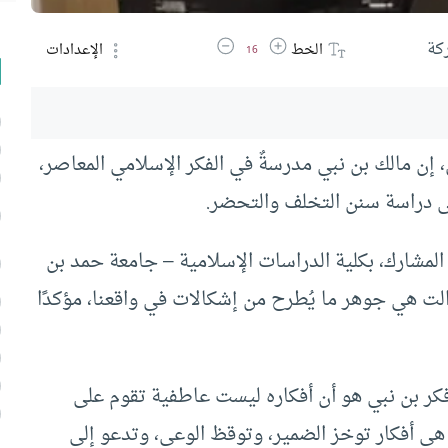
زيادة حجم الخط
تقليل حجم الخط
كة
الخط
الإعدادات
16
 إن مالك بن نبي مدرسةٌ في الفكر الإسلامي المعاصر،
ى دراسة سنن التخلف والتحضر.
المشارك، بكلية الدراسات الإسلامية – جامعة حمد بن
الت هي جوهر ما يُطرح من إشكالات في واقعنا، مؤكدًا
كر بن نبي هو أن أفكاره ليست عاطفية تقوم على
ا هي أفكار توخز الضمير، وتوقظ الوعي، وتدعو إلى