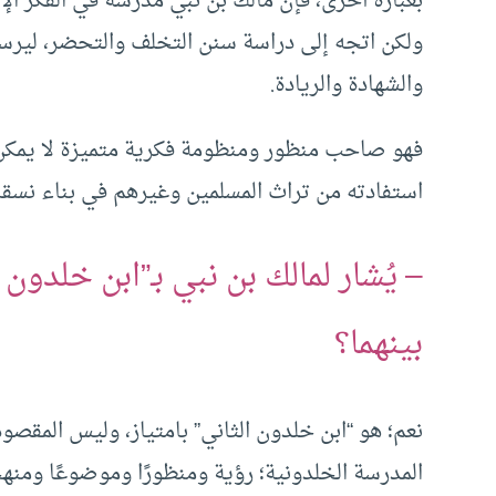
بعبارة أخرى، فإن مالك بن نبي مدرسة في الفكر ال
ولكن اتجه إلى دراسة سنن التخلف والتحضر، ليرسم
والشهادة والريادة.
فهو صاحب منظور ومنظومة فكرية متميزة لا يمكن نس
استفادته من تراث المسلمين وغيرهم في بناء نسقه
– يُشار لمالك بن نبي بـ”ابن خلدون ا
بينهما؟
نعم؛ هو “ابن خلدون الثاني” بامتياز، وليس المقصود 
المدرسة الخلدونية؛ رؤية ومنظورًا وموضوعًا ومنه