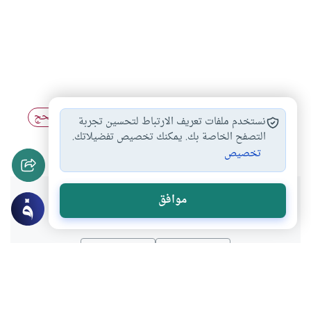
مناسك الحج
تعريف الحج
فلسفة الحج
موسم الحج
#
#
#
#
نستخدم ملفات تعريف الارتباط لتحسين تجربة
الحج والعمرة
فضائل الحج
التصفح الخاصة بك. يمكنك تخصيص تفضيلاتك.
#
#
تخصيص
هل انتفعت بهذا المحتوى؟
موافق
نعم
لا