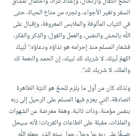
الحج انتقال وارتحال، وإعداد للزاد، واحتمال لمشاقِّ
السفر وتغير الأجواء، وتجرد من متاع الحياة، حتى
في الثياب المألوفة والملابس المعروفة، وإقبال على
الله بالحسّ والنفس، والعمل والقول، والذكر والفكر،
فشعار المسلم منذ إحرامه هو نداؤه ودعاؤه:” لَبّيكَ
اللهمّ لَبيْكَ، لا شريك لك لبيك، إن الحمد والنعمة لك
والملك، لا شريك لك”.
ولذلك كان من أول ما يلزم للحجِّ هو النيّة الطاهرة
الصادقة، التي يعزم فيها المسلم على الرحيل إلى ربه
بنفس مؤمنة، وذات تائبة، وهمّة معرضة عن الشهوات
والملذات، مقبلة على الطاعات والقربات؛ لأنه سيحل
ضيفًا على ربه عزّ وجلّ، حول بيته الذي جعله الله