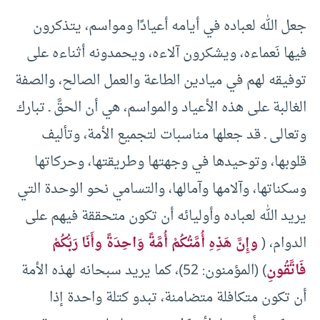
جعل الله لعباده في أيامه أعيادًا ومواسم، يتذكرون
فيها نَعماءه، ويشكرون آلاءه، ويحمدونه أثناءه على
توفيقه لهم في ميادين الطاعة والعمل الصالح، والصفة
الغالبة على هذه الأعياد والمواسم، هي أن الحقَّ ـ تبارك
وتعالى ـ قد جعلها مناسبات لتجميع الأمة، وتأليف
قلوبها، وتوحيدها في وجهتها وطريقتها، وحركاتها
وسكناتها، وآلامها وآمالها، والتسامي نحو الوحدة التي
يريد الله لعباده وأوليائه أن تكون متحققة فيهم على
الدوام، (
وإِنَّ هَذِهِ أُمَّتُكُمْ أُمَّةً وَاحِدَةً وأَنَا رَبُّكُمْ
فَاتَّقُونِ
) (المؤمنون: 52)، كما يريد سبحانه لهذه الأمة
أن تكون متكافلة متضامنة، تبدو كتلة واحدة إذا