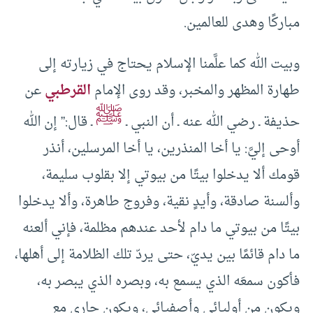
مباركًا وهدى للعالمين.
وبيت الله كما علَّمنا الإسلام يحتاج في زيارته إلى
طهارة المظهر والمخبر، وقد روى الإمام
القرطبي
عن
ﷺ
حذيفة ـ رضي الله عنه ـ أن النبي ـ
ـ قال:” إن الله
أوحى إليَّ: يا أخا المنذرين، يا أخا المرسلين، أنذر
قومك ألا يدخلوا بيتًا من بيوتي إلا بقلوب سليمة،
وألسنة صادقة، وأيدٍ نقية، وفروج طاهرة، وألا يدخلوا
بيتًا من بيوتي ما دام لأحد عندهم مظلمة، فإني ألعنه
ما دام قائمًا بين يديّ، حتى يردّ تلك الظلامة إلى أهلها،
فأكون سمعَه الذي يسمع به، وبصره الذي يبصر به،
ويكون من أوليائي وأصفيائي، ويكون جاري مع