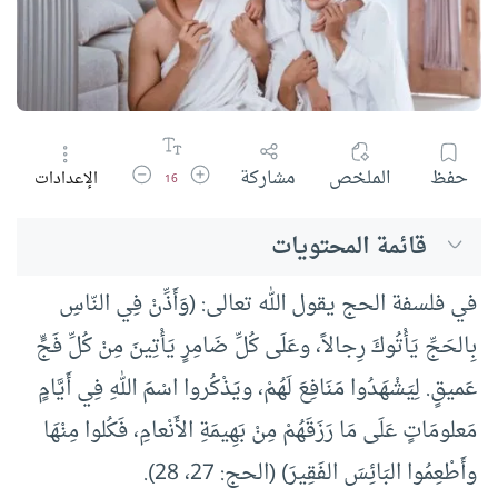
زيادة حجم الخط
تقليل حجم الخط
حفظ
الملخص
مشاركة
الإعدادات
16
قائمة المحتويات
في فلسفة الحج يقول الله تعالى: (وَأَذِّنْ فِي النّاسِ
بِالحَجِّ يَأْتُوكَ رِجالاً، وعَلَى كُلِّ ضَامِرٍ يَأْتِينَ مِنْ كُلِّ فَجٍّ
عَميقٍ. لِيَشْهَدُوا مَنَافِعَ لَهُمْ، ويَذْكُروا اسْمَ اللهِ فِي أَيَّامٍ
مَعلومَاتٍ عَلَى مَا رَزَقَهُمْ مِنْ بَهِيمَةِ الأَنْعامِ، فَكُلوا مِنْهَا
وأَطْعِمُوا البَائِسَ الفَقِيرَ) (الحج: 27، 28).