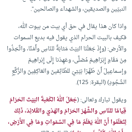
النبيّين والصديقين، والشهداء والصالحين”.
واذا كان هذا يقال في حق أي بيت من بيوت الله،
فكيف بالبيت الحرام الذي يقول فيه بديع السموات
والأرض: (وإِذْ جَعَلْنَا البَيْتَ مَثابَةً للنّاسِ وأَمْنًا، واتَّخِذُوا
مِنْ مَقَامِ إِبْرَاهِيمَ مُصَلَّى، وعَهِدْنا إِلَى إِبْراهِيمَ
وإسماعِيلَ أَنْ طَهِّرَا بَيْتِيَ للطّائِفينَ والعَاكِفِينَ والرُّكَّعِ
السُّجُودِ) (البقرة: 125).
ويقول تبارك وتعالى: (
جَعَلَ اللهُ الكَعْبةَ البَيْتَ الحَرَامَ
قِيامًا للنّاسِ والشَّهْرَ الحَرَامَ والهَدْيَ والقَلائِدَ، ذَلِكَ
لِتَعْلَمُوا أَنَّ اللهَ يَعْلَمُ مَا فِي السَّمَواتِ ومَا فِي الأَرْضِ،