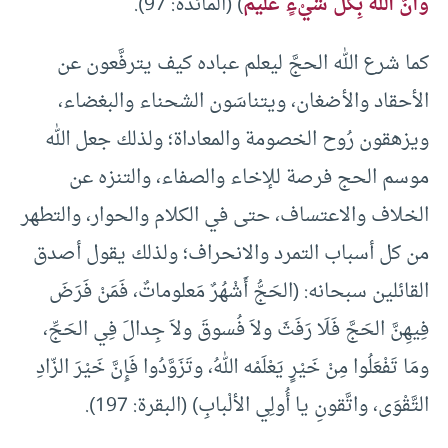
وأَنَّ اللهَ بِكُلِّ شَيْءٍ عَليمٌ
) (المائدة: 97).
كما شرع الله الحجَّ ليعلم عباده كيف يترفَّعون عن
الأحقاد والأضغان، ويتناسَون الشحناء والبغضاء،
ويزهقون رُوح الخصومة والمعاداة؛ ولذلك جعل الله
موسم الحج فرصة للإخاء والصفاء، والتنزه عن
الخلاف والاعتساف، حتى في الكلام والحوار، والتطهر
من كل أسباب التمرد والانحراف؛ ولذلك يقول أصدق
القائلين سبحانه: (الحَجُّ أَشْهُرٌ مَعلوماتٌ، فَمَنْ فَرَضَ
فِيهِنَّ الحَجَّ فَلَا رَفَثَ ولاَ فُسوقَ ولاَ جِدالَ فِي الحَجِّ،
ومَا تَفْعَلُوا مِنْ خَيْرٍ يَعْلَمْه اللهُ، وتَزَوَّدُوا فَإِنَّ خَيْرَ الزّادِ
التَّقْوَى، واتَّقونِ يا أُولِي الألْبابِ) (البقرة: 197).