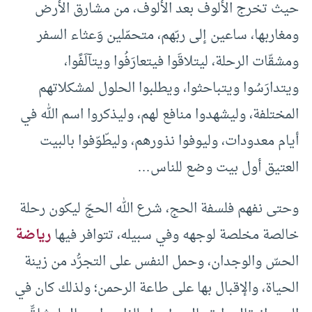
حيث تخرج الألوف بعد الألوف، من مشارق الأرض
ومغاربها، ساعين إلى ربّهم، متحمّلين وَعثاء السفر
ومشقّات الرحلة، ليتلاقَوا فيتعارَفُوا ويتآلَفًوا،
ويتدارَسُوا ويتباحثوا، ويطلبوا الحلول لمشكلاتهم
المختلفة، وليشهدوا منافع لهم، وليذكروا اسم الله في
أيام معدودات، وليوفوا نذورهم، وليطّوّفوا بالبيت
العتيق أول بيت وضع للناس…
وحتى نفهم فلسفة الحج، شرع الله الحجّ ليكون رحلة
خالصة مخلصة لوجهه وفي سبيله، تتوافر فيها
رياضة
الحسّ والوجدان، وحمل النفس على التجرُّد من زينة
الحياة، والإقبال بها على طاعة الرحمن؛ ولذلك كان في