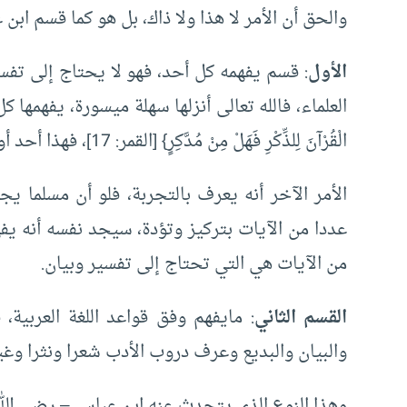
والحق أن الأمر لا هذا ولا ذاك، بل هو كما قسم ابن 
الأول
: قسم يفهمه كل أحد، فهو لا يحتاج إلى تفسي
العلماء، فالله تعالى أنزلها سهلة ميسورة، يفهمها كل ال
الْقُرْآنَ لِلذِّكْرِ فَهَلْ مِنْ مُدَّكِرٍ} [القمر: 17]، فهذا أحد أوجه تيسير الله تعالى كتابه لعباده.
الأمر الآخر أنه يعرف بالتجربة، فلو أن مسلما 
عددا من الآيات بتركيز وتؤدة، سيجد نفسه أنه يفهم
من الآيات هي التي تحتاج إلى تفسير وبيان.
القسم الثاني
: مايفهم وفق قواعد اللغة العربية
والبيان والبديع وعرف دروب الأدب شعرا ونثرا وغير
وهذا النوع الذي يتحدث عنه ابن عباس – رضي الله