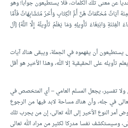
يا عن معنى تلك الكلمات، فلا يستطيعون جوابا! وهو
 آيَاتٌ مُحْكَمَاتٌ هُنَّ أُمُّ الْكِتَابِ وَأُخَرُ مُتَشَابِهَاتٌ فَأَمَّا
 الْفِتْنَةِ وَابْتِغَاءَ تَأْوِيلِهِ وَمَا يَعْلَمُ تَأْوِيلَهُ إِلَّا اللَّهُ} [آل
اس يستطيعون أن يفهموه في الجملة، ويبقى هناك آيات
يعلم تأويله على الحقيقية إلا الله، وهذا الأخير هو أقل
ان ولا تفسير، يجعل المسلم العامي – أي المتخصص في
تعالى في جله، وأن هناك مساحة لابد فيها من الرجوع
وض أمر النوع الأخير إلى الله تعالى، إن من يجرب تلك
ى، وسيستكشف نفسا مدركا لكثير من مراد الله تعالى