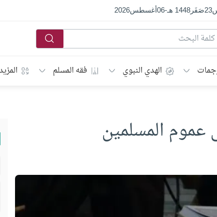
س
23
صَفَر
1448 هـ
-
06
أغسطس
2026
جمات
الهدي النبوي
فقه المسلم
المزيد
ى عموم المسلمين