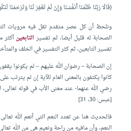
{قَالَا رَبَّنَا ظَلَمْنَا أَنْفُسَنَا وَإِنْ لَمْ تَغْفِرْ لَنَا وَتَرْحَمْنَا ل
ونلحظ أن كل عصر متقدم تقل فيه مرويات الت
الصحابة له قليل أيضا، ثم تفسير
التابعين
أكثر من
تفسير التابعين، ثم كثر التفسير في الخلف والمتأخ
إن الصحابة – رضوان الله عليهم – لم يكونوا يقفو
كانوا يكتفون بالمعنى العام للآية إن لم يترتب على
[عبس: 30، 31]
فالحديث هنا عن تعدد النعم التي أنعم الله تعالى
النعم، وأن مافيه من راحة ونعيم هي من الله تعا