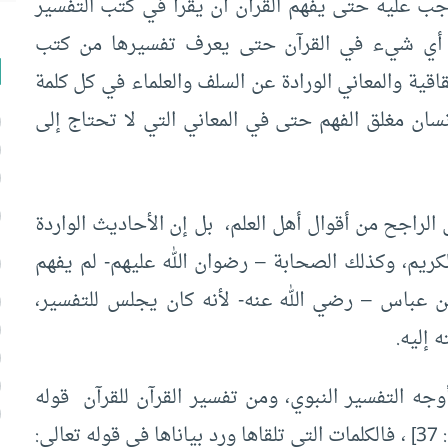
وجب عليه حتى يفهم القرآن أن يقرأ في كتب التفسير
م أي شيء في القرآن حتى يعرف تفسيرها من كتب
اقية والمعاني الورادة عن السلف والعلماء في كل كلمة
نسان مغلق الفهم حتى في المعاني التي لا تحتاج إلى
الراجح من أقوال أهل العلم، بل إن الأحاديث الواردة
لكريم، وكذلك الصحابة – رضوان الله عليهم- لم يفهم
ابن عباس – رضي الله عنه- لأنه كان يجلس للتفسير،
 إليه.
جه التفسير النبوي، ومن تفسير القرآن للقرآن قوله
تعالى {فَتَلَقَّى آدَمُ مِنْ رَبِّهِ كَلِمَاتٍ فَتَابَ عَلَيْهِ} [البقرة: 37] ، فالكلمات التي تلقاها ورد بياناها في قوله تعالى: