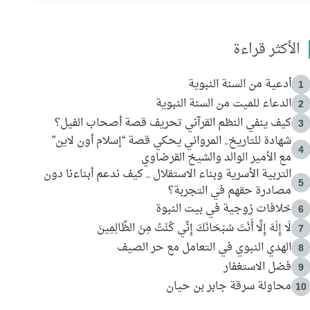
الأكثر قراءة
أدعية من السنة النبوية
1
الدعاء للميت من السنة النبوية
2
كيف ينفي النظم القرآني تحريف قصة أصحاب الفيل؟
3
شهادة للتاريخ.. المرواني يحكي قصة “إسلام أون لاين”
4
مع الأمير الوالد والشيخ القرضاوي
التربية الأسرية وبناء الاستقلال .. كيف ندعم أبناءنا دون
5
مصادرة حقهم في التجربة؟
خلافات زوجية في بيت النبوة
6
لَا إِلَهَ إِلَّا أَنْتَ سُبْحَانَكَ إِنِّي كُنْتُ مِنَ الظَّالِمِينَ
7
الهدي النبوي في التعامل مع حر الصيف
8
فضل الاستغفار
9
محاولة سرقة جابر بن حيان
10