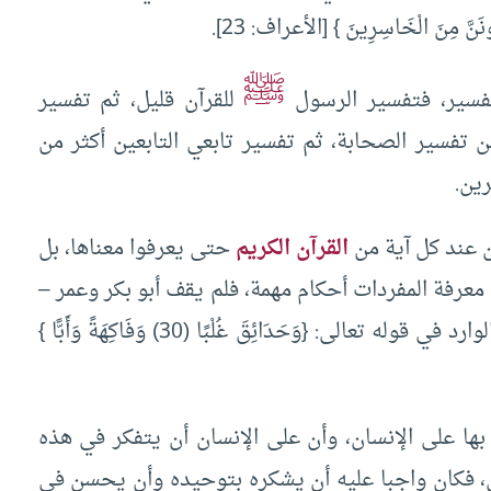
َنَكُونَنَّ مِنَ الْخَاسِرِينَ } [الأعراف: 23].
ﷺ
فسير، فتفسير الرسول
للقرآن قليل، ثم تفسير
 تفسير الصحابة، ثم تفسير تابعي التابعين أكثر من
رين.
ن عند كل آية من
القرآن الكريم
حتى يعرفوا معناها، بل
 معرفة المفردات أحكام مهمة، فلم يقف أبو بكر وعمر –
رضي الله عنهما- عند معنى الأب في قوله تعالى، الوارد في قوله تعالى: {وَحَدَائِقَ غُلْبًا (30) وَفَاكِهَةً وَأَبًّا }
 بها على الإنسان، وأن على الإنسان أن يتفكر في هذه
لى، فكان واجبا عليه أن يشكره بتوحيده وأن يحسن في