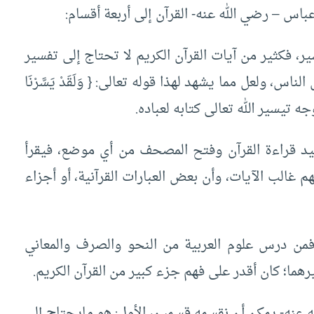
عباس – رضي الله عنه- القرآن إلى أربعة أقسام:
ر، فكثير من آيات القرآن الكريم لا تحتاج إلى تفسير
ناس، ولعل مما يشهد لهذا قوله تعالى: { وَلَقَدْ يَسَّرْنَا
يجيد قراءة القرآن وفتح المصحف من أي موضع، فيقرأ
 غالب الآيات، وأن بعض العبارات القرآنية، أو أجزاء
، فمن درس علوم العربية من النحو والصرف والمعاني
هما؛ كان أقدر على فهم جزء كبير من القرآن الكريم.
 عنه- يمكن أن نقسمه قسمين، الأول: هو مايحتاج إلى