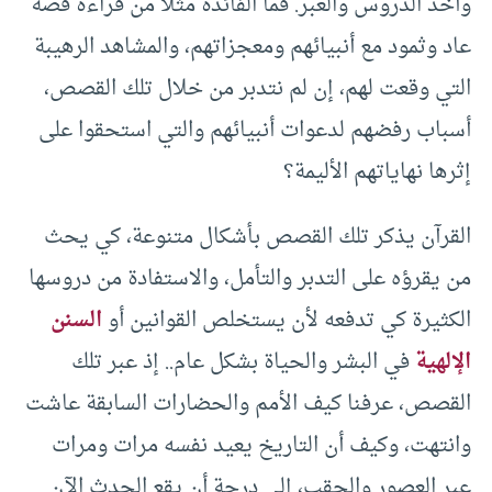
وأخذ الدروس والعبر. فما الفائدة مثلاً من قراءة قصة
عاد وثمود مع أنبيائهم ومعجزاتهم، والمشاهد الرهيبة
التي وقعت لهم، إن لم نتدبر من خلال تلك القصص،
أسباب رفضهم لدعوات أنبيائهم والتي استحقوا على
إثرها نهاياتهم الأليمة؟
القرآن يذكر تلك القصص بأشكال متنوعة، كي يحث
من يقرؤه على التدبر والتأمل، والاستفادة من دروسها
الكثيرة كي تدفعه لأن يستخلص القوانين أو
السنن
الإلهية
في البشر والحياة بشكل عام.. إذ عبر تلك
القصص، عرفنا كيف الأمم والحضارات السابقة عاشت
وانتهت، وكيف أن التاريخ يعيد نفسه مرات ومرات
عبر العصور والحقب، إلى درجة أن يقع الحدث الآن