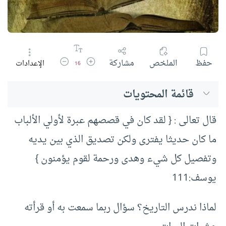
زيادة حجم الخط
تقليل حجم الخط
حفظ
الملخص
مشاركة
الإعدادات
16
قائمة المحتويات
قال تعالى : { لقد كان في قصصهم عبرة لأولي الألباب
ما كان حديثا يفترى ولكن تصديق الذي بين يديه
وتفصيل كل شيء وهدى ورحمة لقوم يؤمنون }
يوسف:111
لماذا ندرس التاريخ؟ سؤال ربما سمعت به أو قرأته