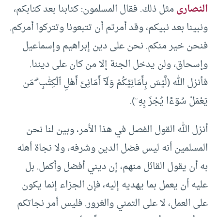
النصارى
مثل ذلك. فقال المسلمون: كتابنا بعد كتابكم،
ونبينا بعد نبيكم، وقد أمرتم أن تتبعونا وتتركوا أمركم.
فنحن خير منكم. نحن على دين إبراهيم وإسماعيل
وإسحاق، ولن يدخل الجنة إلا من كان على ديننا.
فأنزل الله (لَّيْسَ بِأَمَانِيِّكُمْ وَلَآ أَمَانِىِّ أَهْلِ ٱلْكِتَٰبِ ۗ مَن
يَعْمَلْ سُوٓءًا يُجْزَ بِهِۦ).
أنزل الله القول الفصل في هذا الأمر، وبين لنا نحن
المسلمين أنه ليس فضل الدين وشرفه، ولا نجاة أهله
به أن يقول القائل منهم، إن ديني أفضل وأكمل. بل
عليه أن يعمل بما يهديه إليه، فإن الجزاء إنما يكون
على العمل، لا على التمني والغرور. فليس أمر نجاتكم