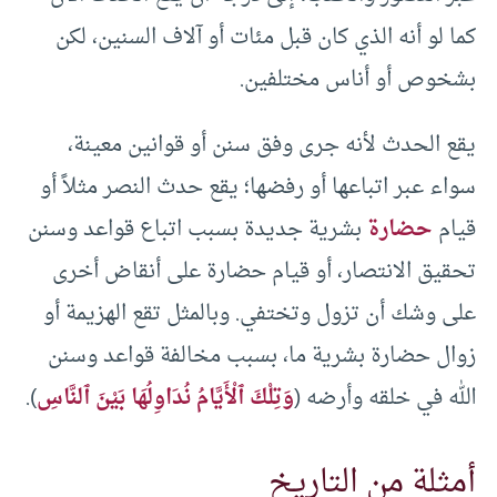
كما لو أنه الذي كان قبل مئات أو آلاف السنين، لكن
بشخوص أو أناس مختلفين.
يقع الحدث لأنه جرى وفق سنن أو قوانين معينة،
سواء عبر اتباعها أو رفضها؛ يقع حدث النصر مثلاً أو
قيام
حضارة
بشرية جديدة بسبب اتباع قواعد وسنن
تحقيق الانتصار، أو قيام حضارة على أنقاض أخرى
على وشك أن تزول وتختفي. وبالمثل تقع الهزيمة أو
زوال حضارة بشرية ما، بسبب مخالفة قواعد وسنن
الله في خلقه وأرضه (
وَتِلْكَ ٱلْأَيَّامُ نُدَاوِلُهَا بَيْنَ ٱلنَّاسِ
).
أمثلة من التاريخ