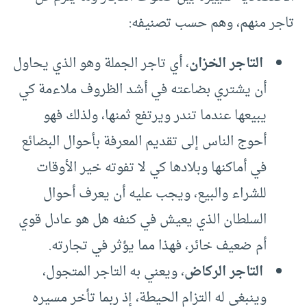
تاجر منهم، وهم حسب تصنيفه:
التاجر الخزان
، أي تاجر الجملة وهو الذي يحاول
أن يشتري بضاعته في أشد الظروف ملاءمة كي
يبيعها عندما تندر ويرتفع ثمنها، ولذلك فهو
أحوج الناس إلى تقديم المعرفة بأحوال البضائع
في أماكنها وبلادها كي لا تفوته خير الأوقات
للشراء والبيع، ويجب عليه أن يعرف أحوال
السلطان الذي يعيش في كنفه هل هو عادل قوي
أم ضعيف خائر، فهذا مما يؤثر في تجارته.
التاجر الركاض
، ويعني به التاجر المتجول،
وينبغي له التزام الحيطة، إذ ربما تأخر مسيره