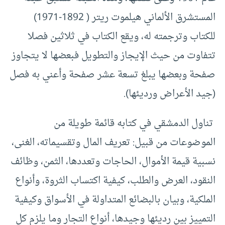
المستشرق الألماني هيلموت ريتر ( 1892-1971)
للكتاب وترجمته له، ويقع الكتاب في ثلاثين فصلا
تتفاوت من حيث الإيجاز والتطويل فبعضها لا يتجاوز
صفحة وبعضها يبلغ تسعة عشر صفحة وأعني به فصل
(جيد الأعراض ورديئها).
تناول الدمشقي في كتابه قائمة طويلة من
الموضوعات من قبيل: تعريف المال وتقسيماته، الغنى،
نسبية قيمة الأموال، الحاجات وتعددها، الثمن، وظائف
النقود، العرض والطلب، كيفية اكتساب الثروة، وأنواع
الملكية، وبيان بالبضائع المتداولة في الأسواق وكيفية
التمييز بين رديئها وجيدها، أنواع التجار وما يلزم كل