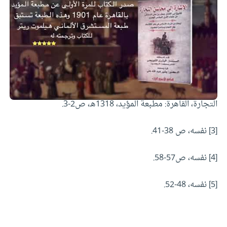
[1]
رفعت العوضي، تحليل اقتصادي لكتاب الإشارة إلى محاسن
التجارة للدمشقي (القرن السادس الهجري)، القاهرة: مجلة
الدراسات الإسلامية التجارية، يناير أبريل 1985، مج 2 ع 5-6،
ص 161.
[2]
أبو الفضل جعفر ابن علي الدمشقي، الإشارة إلى محاسن
التجارة، القاهرة: مطبعة المؤيد، 1318هـ، ص2-3.
[3]
نفسه، ص 38-41.
[4]
نفسه، ص57-58.
[5]
نفسه، 48-52.