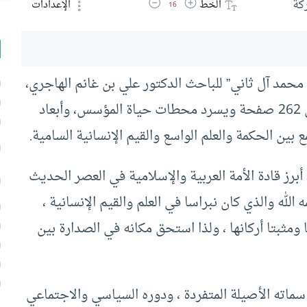
زيادة حجم الخط
تقليل حجم الخط
كة
الخط
الإعدادات
16
مد آل ثاني” للباحث الدكتور علي بن غانم الهاجري،
عن دار جامعة حمد بن خليفة للنشر. يقع الكتاب في 262 صفحة ويسرد محطات حياة المؤسس، وأبعاد
ين الحكمة والعلم الواسع والقيم الإنسانية السامية.
برز قادة الأمة العربية والإسلامية في العصر الحديث
له والذي كان نبراسا في العلم والقيم الإنسانية ،
مثبتا أركانها ، ولذا استحق مكانه في الصدارة بين
ماته الأصيلة المتفردة ، ودوره السياسي والاجتماعي