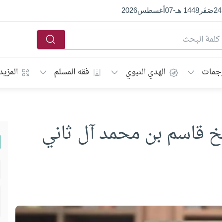
24
صَفَر
1448 هـ
-
07
أغسطس
2026
جمات
الهدي النبوي
فقه المسلم
المزيد
 قاسم بن محمد آل ثاني