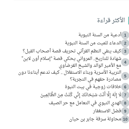
الأكثر قراءة
أدعية من السنة النبوية
1
الدعاء للميت من السنة النبوية
2
كيف ينفي النظم القرآني تحريف قصة أصحاب الفيل؟
3
شهادة للتاريخ.. المرواني يحكي قصة “إسلام أون لاين”
4
مع الأمير الوالد والشيخ القرضاوي
التربية الأسرية وبناء الاستقلال .. كيف ندعم أبناءنا دون
5
مصادرة حقهم في التجربة؟
خلافات زوجية في بيت النبوة
6
لَا إِلَهَ إِلَّا أَنْتَ سُبْحَانَكَ إِنِّي كُنْتُ مِنَ الظَّالِمِينَ
7
الهدي النبوي في التعامل مع حر الصيف
8
فضل الاستغفار
9
محاولة سرقة جابر بن حيان
10