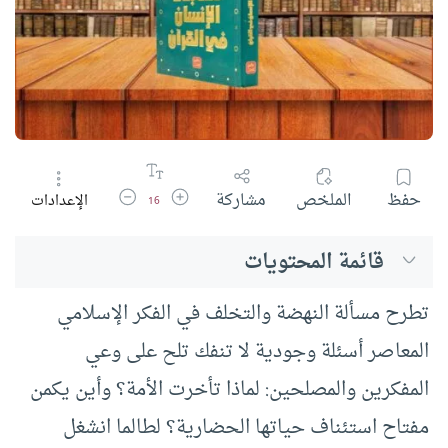
زيادة حجم الخط
تقليل حجم الخط
حفظ
الملخص
مشاركة
الإعدادات
16
قائمة المحتويات
تطرح مسألة النهضة والتخلف في الفكر الإسلامي
المعاصر أسئلة وجودية لا تنفك تلح على وعي
المفكرين والمصلحين: لماذا تأخرت الأمة؟ وأين يكمن
مفتاح استئناف حياتها الحضارية؟ لطالما انشغل