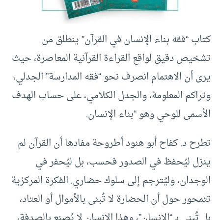
كتاب “فقه بناء الإنسان في القرآن” ينطلق من
تشخيص دقيق لواقع القراءة القرآنية المعاصرة، حيث
يرى أن الاهتمام انصرف نحو “فقه المدارسة” الجدلي،
وتراكم المعلومة، والجدل الكلامي، على حساب الهدف
الأسمى للوحي وهو “بناء الإنسان.
تطرح د. كفاح أبو هنود أطروحة مفادها أن القرآن لم
ينزل ليُحفظ في الصدور فحسب، بل ليُحفر في
الوجدان، وليُترجم إلى سلوك حضاري. الفكرة المركزية
تتمحور حول أن الحضارة لا تُبنى بالأموال أو العتاد،
بل تُبنى بـ “الإنسان”، وهذا الإنسان لا يُصنع بالصدفة،