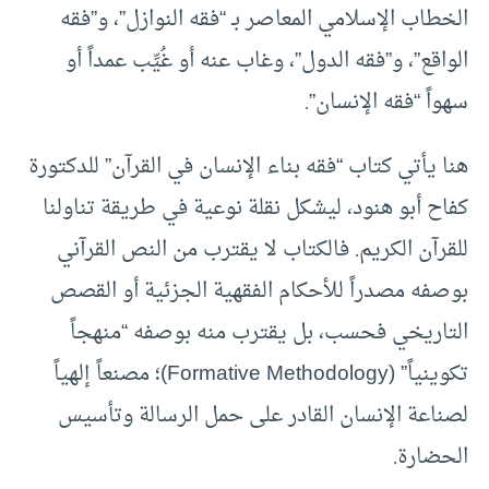
الخطاب الإسلامي المعاصر بـ “فقه النوازل”، و”فقه
الواقع”، و”فقه الدول”، وغاب عنه أو غُيِّب عمداً أو
سهواً “فقه الإنسان”.
هنا يأتي كتاب “فقه بناء الإنسان في القرآن” للدكتورة
كفاح أبو هنود، ليشكل نقلة نوعية في طريقة تناولنا
للقرآن الكريم. فالكتاب لا يقترب من النص القرآني
بوصفه مصدراً للأحكام الفقهية الجزئية أو القصص
التاريخي فحسب، بل يقترب منه بوصفه “منهجاً
تكوينياً” (Formative Methodology)؛ مصنعاً إلهياً
لصناعة الإنسان القادر على حمل الرسالة وتأسيس
الحضارة.