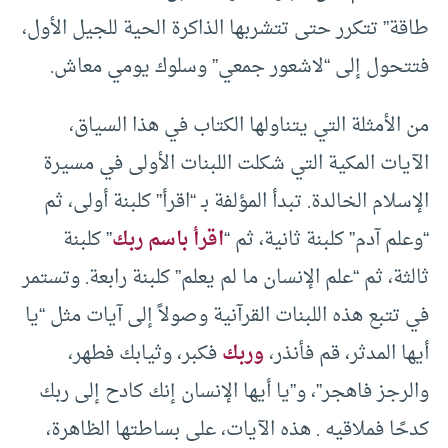
طاقة” تتكرر حتى تتشربها الذاكرة الحية للجيل الأول،
فتتحول إلى “لاشعور جمعي” وسلوك يومي معاش.
من الأمثلة التي يتناولها الكتاب في هذا السياق،
الآيات المكية التي شكلت اللبنات الأولى في مسيرة
الإسلام الخالدة. تبدأ المؤلفة بـ “اقرأ” كلبنة أولى، ثم
“وعلم آدم” كلبنة ثانية، ثم “
اقرأ باسم ربك
” كلبنة
ثالثة، ثم “علم الإنسان ما لم يعلم” كلبنة رابعة. وتستمر
في تتبع هذه اللبنات القرآنية وصولاً إلى آيات مثل “يا
أيها المدثر، قم فأنذر،
وربك
فكبر، وثيابك فطهر،
والرجز فاهجر”، و”يا أيها الإنسان إنك كادح إلى ربك
كدحًا فملاقيه . هذه الآيات، على بساطتها الظاهرة،