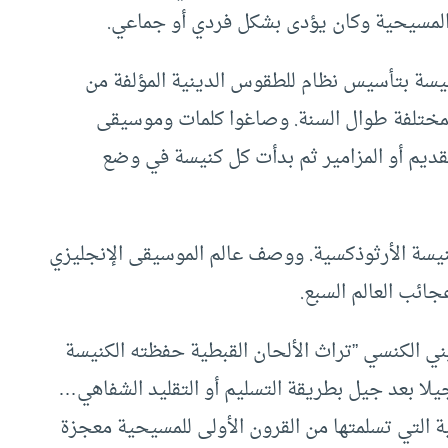
ة المسيحية وكان يؤدى بشكل فردي أو جماعي.
نيسة بتأسيس نظام للطقوس الدينية المؤلفة من
المختلفة طوال السنة. وصاغوا كلمات وموسيقى
 القديم أو المزامير ثم بدأت كل كنيسة في وضع
يسة الأرثوذكسية. ووصف عالم الموسيقى الإنجليزي
ائب العالم السبع.
يني الكنسي ”تراث الألحان القبطية حفظته الكنيسة
لا بعد جيل بطريقة التسليم أو التقليد الشفاهي…
ة التي تسلمتها من القرون الأولى للمسيحية معجزة