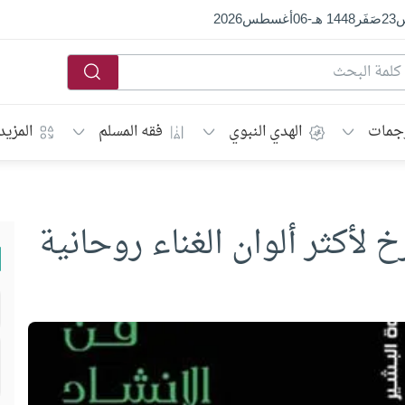
س
23
صَفَر
1448 هـ
-
06
أغسطس
2026
جمات
الهدي النبوي
فقه المسلم
المزيد
خ لأكثر ألوان الغناء روحانية