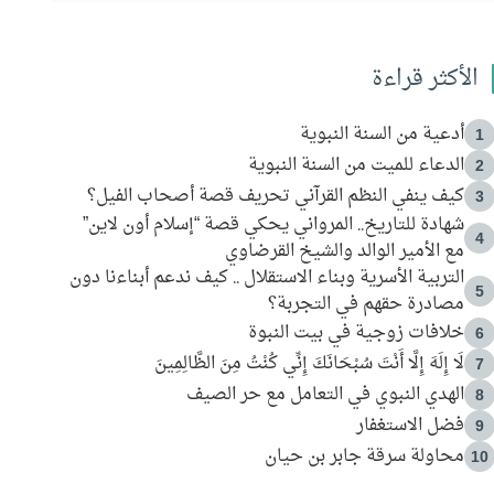
الأكثر قراءة
أدعية من السنة النبوية
1
الدعاء للميت من السنة النبوية
2
كيف ينفي النظم القرآني تحريف قصة أصحاب الفيل؟
3
شهادة للتاريخ.. المرواني يحكي قصة “إسلام أون لاين”
4
مع الأمير الوالد والشيخ القرضاوي
التربية الأسرية وبناء الاستقلال .. كيف ندعم أبناءنا دون
5
مصادرة حقهم في التجربة؟
خلافات زوجية في بيت النبوة
6
لَا إِلَهَ إِلَّا أَنْتَ سُبْحَانَكَ إِنِّي كُنْتُ مِنَ الظَّالِمِينَ
7
الهدي النبوي في التعامل مع حر الصيف
8
فضل الاستغفار
9
محاولة سرقة جابر بن حيان
10