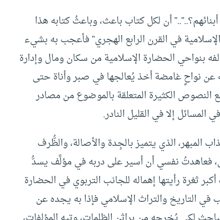
ائهم؟..”..” أن لكل كتاب باعث، وباعثُ كتابه هذا
ة الإسلامية في القرن الرابع الهجري” فأعجب به بشيء
ؤلفه بنواحي الحضارة الإسلامية من سكان ومال وإدارة
ن نواحٍ غامضة أخذ يُعالجها في صبر وأناة حتى
ع النصوص الكثيرة المتعلقة بالموضوع من مصادر
المسائل إلا في القليل النادر.
 المبهر، الذي يتميز بالجِدة والأصالة، والظُّرف
، فعاهدتُ نفسي أن أسير على دربه في مؤلَّف يسدُّ
أكبر ثغرة رأيتها إهماله للجانب التربوي في الحضارة
قّب في التاريخ والتراث الإسلامي فإذا به يجده عن
باحث لكي يُخرجه من براثن الظلمات، وتيه المؤلفات،