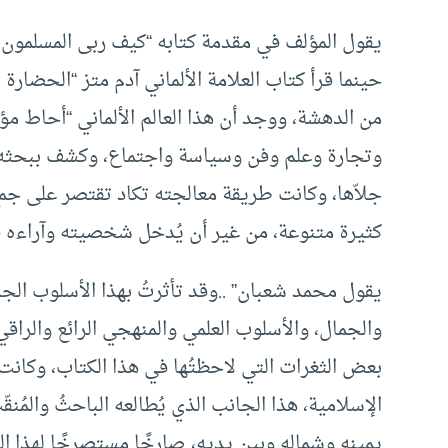
يقول المؤلف في مقدمة كتابه “كيف ربى المسلمون أبن
حينما قرأ كتاب العلامة الألماني آدم متز “الحضار
من الدهشة، ووجد أن هذا العالم الألماني “أحاط م
وتجارة وعلم وفن وسياسة واجتماع، وكشف ببحثه ع
جلاّها، وكانت طريقة معالجته تكاد تقتصر على جم
كثيرة متنوعة، من غير أن يُدخل شخصيته وآراءه في 
يقول محمد شعبان” ..وقد تأثرتُ بهذا الأسلوب الجذاب
والجمال، والأسلوب العلمي والمنهجي الرائع والراقي
بعض الثغرات التي لاحظتُها في هذا الكتاب، وكانت 
الإسلامية، هذا الجانب الذي يُطالعه الباحثُ والمُن
يمينه وشماله وبين يديه، صارخًا مستصرخًا لهذا ال