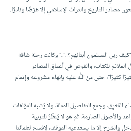
لعون مصادر التاريخ والتراث الإسلامي إلا عَرَضًا ونادرًا.
ف ربى المسلمون أبنائهم؟..”..” وكانت رحلة شاقة
 الملائم للكتاب، والغوص في أعماق المصادر
رًا كثيرًا”، حتى منّ الله عليه بإنهاء مشروعه وإتمام
 المُغرِق، وجمع التفاصيل المملة، ولا يُشبه المؤلفات
عد والأصول الصارمة، ثم هو لا يُنظّرُ للتربية
دخل والشرح إلا ما يستدعيه الموقف، لإفسح لعلمائنا