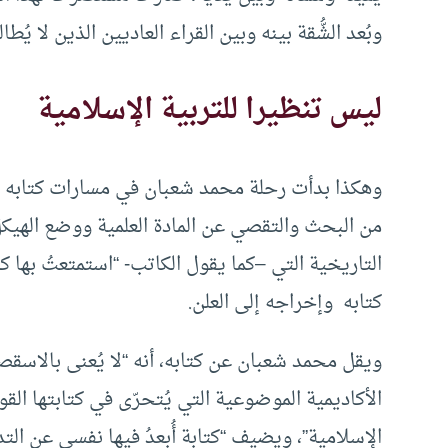
وبُعد الشُّقة بينه وبين القراء العاديين الذين لا يُطا
ليس تنظيرا للتربية الإسلامية
وهكذا بدأت رحلة محمد شعبان في مسارات كتابه “كي
من البحث والتقصي عن المادة العلمية ووضع الهيكل
التاريخية التي –كما يقول الكاتب- “استمتعتُ بها كثي
كتابه وإخراجه إلى العلن.
ويقل محمد شعبان عن كتابه، أنه “لا يُعنى بالاسقصاء
الأكاديمية الموضوعية التي يُتحرّى في كتابتها القوا
الإسلامية”، ويضيف “كتابة أُبعدُ فيها نفسي عن الت