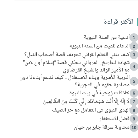
الأكثر قراءة
أدعية من السنة النبوية
1
الدعاء للميت من السنة النبوية
2
كيف ينفي النظم القرآني تحريف قصة أصحاب الفيل؟
3
شهادة للتاريخ.. المرواني يحكي قصة “إسلام أون لاين”
4
مع الأمير الوالد والشيخ القرضاوي
التربية الأسرية وبناء الاستقلال .. كيف ندعم أبناءنا دون
5
مصادرة حقهم في التجربة؟
خلافات زوجية في بيت النبوة
6
لَا إِلَهَ إِلَّا أَنْتَ سُبْحَانَكَ إِنِّي كُنْتُ مِنَ الظَّالِمِينَ
7
الهدي النبوي في التعامل مع حر الصيف
8
فضل الاستغفار
9
محاولة سرقة جابر بن حيان
10