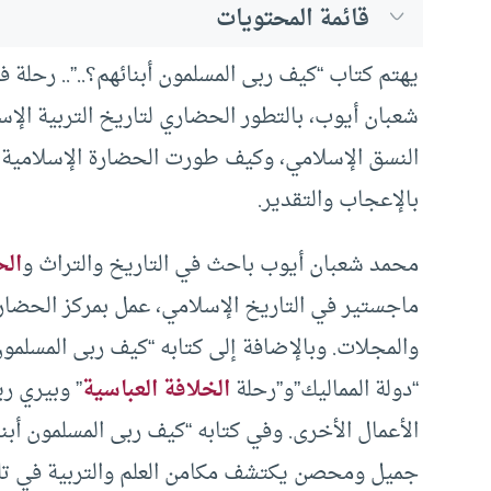
قائمة المحتويات
يهتم كتاب “كيف ربى المسلمون أبنائهم؟..”.. رحلة 
شعبان أيوب، بالتطور الحضاري لتاريخ التربية الإس
النسق الإسلامي، وكيف طورت الحضارة الإسلامية 
بالإعجاب والتقدير.
محمد شعبان أيوب باحث في التاريخ والتراث و
الح
ماجستير في التاريخ الإسلامي، عمل بمركز الحضار
والمجلات. وبالإضافة إلى كتابه “كيف ربى المسلمون 
“دولة المماليك”و”رحلة
الخلافة العباسية
” وبيري ر
الأعمال الأخرى. وفي كتابه “كيف ربى المسلمون أ
جميل ومحصن يكتشف مكامن العلم والتربية في تلك