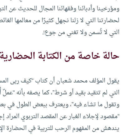
ومؤرخينا وأدبائنا وفقهائنا المجال للحديث عن التر
لحضارتنا التي لا زلنا نجهل كثيرًا من معالمها الغا
التي لا تُسمن ولا تغني من جوع!.
حالة خاصة من الكتابة الحضارية
يقول المؤلف محمد شعبان أن كتاب “كيف ربى المسلم
التي لم تتقيد بقيد أو شرط”، كما يصفه بأنه “عملٌ 
وتقول ما تشاء فيه”، ويعترف ببعض الطول في بعض ا
“مقصود لإجلاء الغبار عن المقصد التربوي المراد إج
يندهش من المفهوم الرحب للتربية في الحضارة الإس