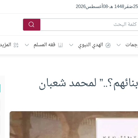
25
صَفَر
1448 هـ
-
08
أغسطس
2026
جمات
الهدي النبوي
فقه المسلم
المزيد
ائهم؟..” لمحمد شعبان