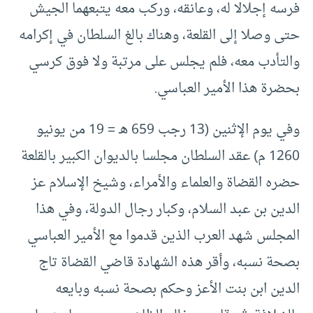
فرسه إجلالا له، وعانقه، وركب معه يتبعهما الجيش
حتى وصلا إلى القلعة، وهناك بالغ السلطان في إكرامه
والتأدب معه، فلم يجلس على مرتبة ولا فوق كرسي
بحضرة هذا الأمير العباسي.
وفي يوم الإثنين (13 رجب 659 هـ = 19 من يونيو
1260 م) عقد السلطان مجلسا بالديوان الكبير بالقلعة
حضره القضاة والعلماء والأمراء، وشيخ الإسلام عز
الدين بن عبد السلام، وكبار رجال الدولة، وفي هذا
المجلس شهد العرب الذين قدموا مع الأمير العباسي
بصحة نسبه، وأقر هذه الشهادة قاضي القضاة تاج
الدين ابن بنت الأعز وحكم بصحة نسبه وبايعه