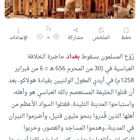
زيادة حجم الخط
تقليل حجم الخط
حفظ
الملخص
مشاركة
الإعدادات
16
رُوّع المسلمون بسقوط
بغداد
حاضرة الخلافة
العباسية في (30 من المحرم 656 هـ = 6 من فبراير
1258م) في أيدي المغول الوثنيين بقيادة هولاكو، بعد
أن قتلوا الخليفة المستعصم بالله العباسي هو وأهله،
واستباحوا المدينة التليدة، فقتلوا السواد الأعظم من
أهلها الذين قُدروا بنحو مليون قتيل، وأضرموا النيران
في المدينة، وهدموا المساجد والقصور، وخربوا