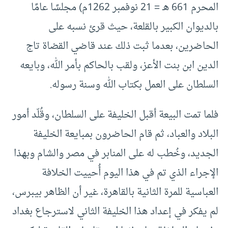
المحرم 661 هـ = 21 نوفمبر 1262م) مجلسًا عامًا
بالديوان الكبير بالقلعة، حيث قرئ نسبه على
الحاضرين، بعدما ثبت ذلك عند قاضي القضاة تاج
الدين ابن بنت الأعز، ولقب بالحاكم بأمر الله، وبايعه
السلطان على العمل بكتاب الله وسنة رسوله.
فلما تمت البيعة أقبل الخليفة على السلطان، وقُلّد أمور
البلاد والعباد، ثم قام الحاضرون بمبايعة الخليفة
الجديد، وخُطب له على المنابر في مصر والشام وبهذا
الإجراء الذي تم في هذا اليوم أُحييت الخلافة
العباسية للمرة الثانية بالقاهرة، غير أن الظاهر بيبرس،
لم يفكر في إعداد هذا الخليفة الثاني لاسترجاع بغداد