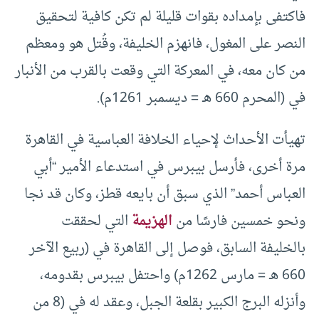
فاكتفى بإمداده بقوات قليلة لم تكن كافية لتحقيق
النصر على المغول، فانهزم الخليفة، وقُتل هو ومعظم
من كان معه، في المعركة التي وقعت بالقرب من الأنبار
في (المحرم 660 هـ = ديسمبر 1261م).
تهيأت الأحداث لإحياء الخلافة العباسية في القاهرة
مرة أخرى، فأرسل بيبرس في استدعاء الأمير “أبي
العباس أحمد” الذي سبق أن بايعه قطز، وكان قد نجا
ونحو خمسين فارسًا من
الهزيمة
التي لحققت
بالخليفة السابق، فوصل إلى القاهرة في (ربيع الآخر
660 هـ = مارس 1262م) واحتفل بيبرس بقدومه،
وأنزله البرج الكبير بقلعة الجبل، وعقد له في (8 من