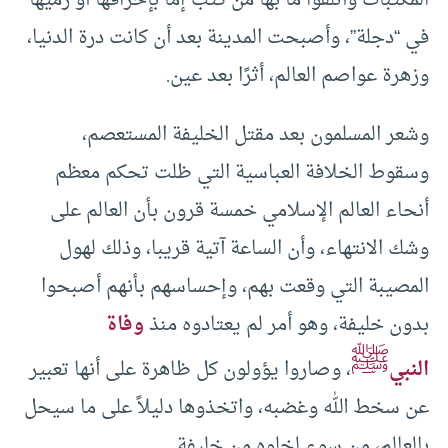
المكتبات وأتلفوا ما بها من كتب إما بإحراقها أو رميها
في “دجلة”، وأصبحت المدينة بعد أن كانت درة الدنيا،
وزهرة عواصم العالم، أثرًا بعد عين.
وشعر المسلمون بعد مقتل الخليفة المستعصم،
وسقوط الخلافة العباسية التي ظلت تحكم معظم
أنحاء العالم الإسلامي خمسة قرون بأن العالم على
وشك الانتهاء، وأن الساعة آتية قريبا، وذلك لهول
المصيبة التي وقعت بهم، وإحساسهم بأنهم أصبحوا
بدون خليفة، وهو أمر لم يعتادوه منذ
وفاة
ﷺ
النبي
، وصاروا يؤولون كل ظاهرة على أنها تعبير
عن سخط الله وغضبه، واتخذوها دليلاً على ما سيحل
بالعالم، من سوء لخلوه من خليفة.