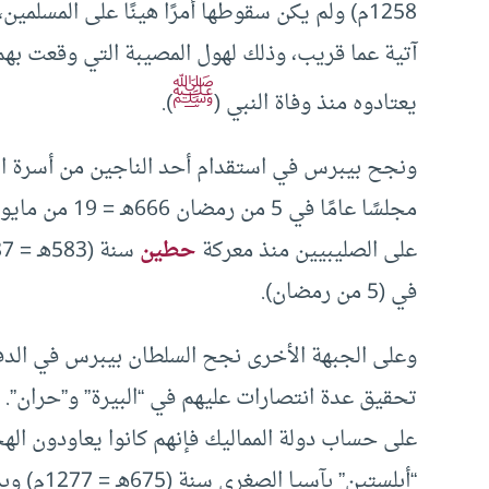
1258م) ولم يكن سقوطها أمرًا هينًا على المسلم
آتية عما قريب، وذلك لهول المصيبة التي وقعت به
ﷺ
يعتادوه منذ وفاة النبي (
).
ونجح بيبرس في استقدام أحد الناجين من أسرة الع
على الصليبيين منذ معركة
حطين
في (5 من رمضان).
وعلى الجبهة الأخرى نجح السلطان بيبرس في الدفاع
تحقيق عدة انتصارات عليهم في “البيرة” و”حران”
على حساب دولة المماليك فإنهم كانوا يعاودون ال
“أبلستين”