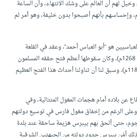
ين، وخيل لهم أن العالم على وشك الانتهاء، وأن الساعة
م، وإحساسهم بأنهم أصبحوا بدون خليفة، وهو أمر لم
باسيين هو “أبو العباس أحمد”، وعقد في القلعة
مجلسًا عامًا في 5 من رمضان 666هـ = 19 من مايو 1268م)، وكان سقوطها أعظم فتح حققه المسلمون
سنة (583هـ = 1187م)، وسبق لنا أن تناولنا أحداث هذا الفتح العظيم
 عن بلاده أمام هجمات المغول المتتالية، وفي
. وعلى الرغم من إخفاق مغول فارس في توسيع دولتهم
هجوم، حتى ألحق بهم بيبرس هزيمة ساحقة عند بلدة
 بآسيا الصغرى سنة (675هـ = 1277م) وبذلك أمّن بيبرس حدود دولته من الجبهتين الشرقية