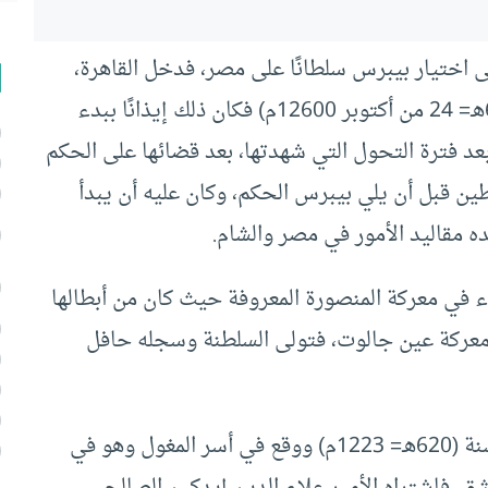
لى اختيار بيبرس سلطانًا على مصر، فدخل القاهرة،
وجلس في إيوان القلعة في (17 من ذي القعدة 658هـ= 24 من أكتوبر 12600م) فكان ذلك إيذانًا ببدء
بعد فترة التحول التي شهدتها، بعد قضائها على الحكم
 قبل أن يلي بيبرس الحكم، وكان عليه أن يبدأ
ده مقاليد الأمور في مصر والشام.
 في معركة المنصورة المعروفة حيث كان من أبطالها
 معركة عين جالوت، فتولى السلطنة وسجله حافل
وبيبرس من أصل تركي ولد في صحراء القبجاق سنة (620هـ= 1223م) ووقع في أسر المغول وهو في
ق، فاشتراه الأمير علاء الدين إيدكين الصالحي