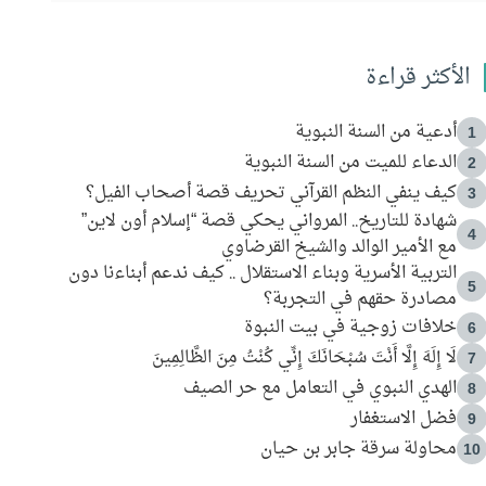
الأكثر قراءة
أدعية من السنة النبوية
1
الدعاء للميت من السنة النبوية
2
كيف ينفي النظم القرآني تحريف قصة أصحاب الفيل؟
3
شهادة للتاريخ.. المرواني يحكي قصة “إسلام أون لاين”
4
مع الأمير الوالد والشيخ القرضاوي
التربية الأسرية وبناء الاستقلال .. كيف ندعم أبناءنا دون
5
مصادرة حقهم في التجربة؟
خلافات زوجية في بيت النبوة
6
لَا إِلَهَ إِلَّا أَنْتَ سُبْحَانَكَ إِنِّي كُنْتُ مِنَ الظَّالِمِينَ
7
الهدي النبوي في التعامل مع حر الصيف
8
فضل الاستغفار
9
محاولة سرقة جابر بن حيان
10