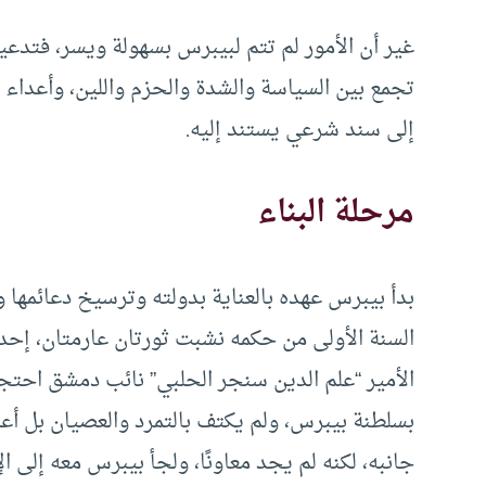
غير أن الأمور لم تتم لبيبرس بسهولة ويسر، فتدعي
تجمع بين السياسة والشدة والحزم واللين، وأعداء ا
إلى سند شرعي يستند إليه.
مرحلة البناء
بدأ بيبرس عهده بالعناية بدولته وترسيخ دعائمها 
السنة الأولى من حكمه نشبت ثورتان عارمتان، إحداه
الأمير “علم الدين سنجر الحلبي” نائب دمشق احتجا
بسلطنة بيبرس، ولم يكتف بالتمرد والعصيان بل أعل
جانبه، لكنه لم يجد معاونًا، ولجأ بيبرس معه إلى 