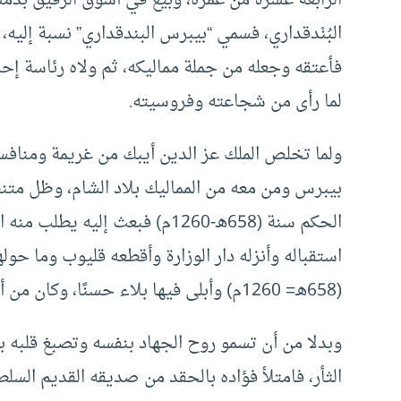
البُنْدقداري، فسمي “بيبرس البندقداري” نسبة إليه،
فأعتقه وجعله من جملة مماليكه، ثم ولاه رئاسة إحد
لما رأى من شجاعته وفروسيته.
ولما تخلص الملك عز الدين أيبك من غريمة ومنافسه
بيبرس ومن معه من المماليك بلاد الشام، وظل مت
الحكم سنة (658هـ-1260م) فبعث إ
استقباله وأنزله دار الوزارة وأقطعه قليوب وما حو
(658هـ= 1260م) وأبلى فيها بلاء حسنًا، وكان من أبطالها المعدودين.
وبدلا من أن تسمو روح الجهاد بنفسه وتصبغ قلبه ب
الثأر، فامتلأ فؤاده بالحقد من صديقه القديم ا