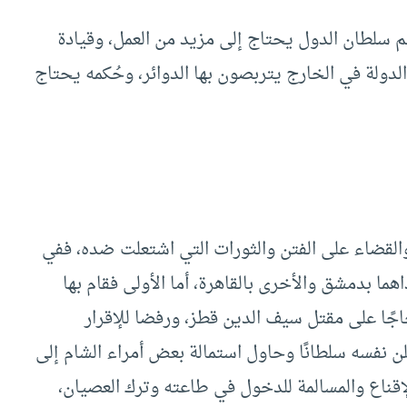
م سلطان الدول يحتاج إلى مزيد من العمل، وقيادة
لدولة في الخارج يتربصون بها الدوائر، وحُكمه يحتاج
والقضاء على الفتن والثورات التي اشتعلت ضده، ففي
ما بدمشق والأخرى بالقاهرة، أما الأولى فقام بها
جًا على مقتل سيف الدين قطز، ورفضا للإقرار
ن نفسه سلطانًا وحاول استمالة بعض أمراء الشام إلى
الإقناع والمسالمة للدخول في طاعته وترك العصيان،