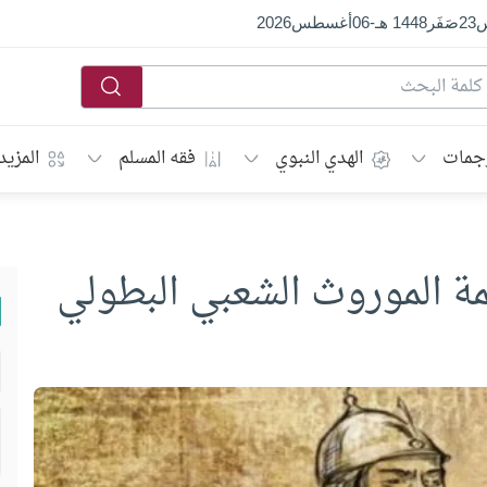
س
23
صَفَر
1448 هـ
-
06
أغسطس
2026
جمات
الهدي النبوي
فقه المسلم
المزيد
مة الموروث الشعبي البطولي