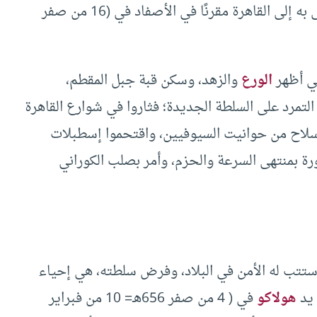
فلما لم تفلح معه الطرق السلمية جرد إليه جيشًا أتى به إلى القاهرة مقرنًا في الأصفاد في (16 من صفر
ني أظهر
الورع
والزهد، وسكن قبة جبل المقطم،
تمرد على السلطة الجديدة؛ فثاروا في شوارع القاهرة
1م)، واستولوا على السلاح من حوانيت السيوفيين، واقتحموا إسطبلات
رة بمنتهى السرعة والحزم، وأمر بصلب الكوراني
استتب له الأمن في البلاد، وفرض سلطته، هي إحياء
 يد
هولاكو
في ( 4 من صفر 656هـ= 10 من فبراير