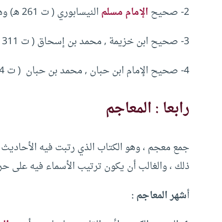
2- صحيح
الإمام مسلم
النيسابوري ( ت 261 هـ) وهو يلي صحيح البخاري في الرتبة .
3- صحيح ابن خزيمة , محمد بن إسحاق ( ت 311 هـ) .
4- صحيح الإمام ابن حبان , محمد بن حبان ( ت 354 هـ) .
رابعا : المعاجم
جمع معجم ، وهو الكتاب الذي رتبت فيه الأحاديث على
ذلك ، والغالب أن يكون ترتيب الأسماء فيه على ح
أ
شهر المعاجم :