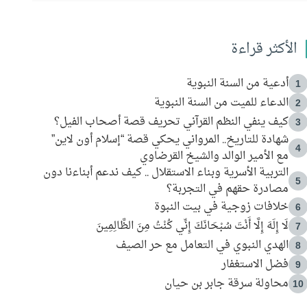
الأكثر قراءة
أدعية من السنة النبوية
1
الدعاء للميت من السنة النبوية
2
كيف ينفي النظم القرآني تحريف قصة أصحاب الفيل؟
3
شهادة للتاريخ.. المرواني يحكي قصة “إسلام أون لاين”
4
مع الأمير الوالد والشيخ القرضاوي
التربية الأسرية وبناء الاستقلال .. كيف ندعم أبناءنا دون
5
مصادرة حقهم في التجربة؟
خلافات زوجية في بيت النبوة
6
لَا إِلَهَ إِلَّا أَنْتَ سُبْحَانَكَ إِنِّي كُنْتُ مِنَ الظَّالِمِينَ
7
الهدي النبوي في التعامل مع حر الصيف
8
فضل الاستغفار
9
محاولة سرقة جابر بن حيان
10