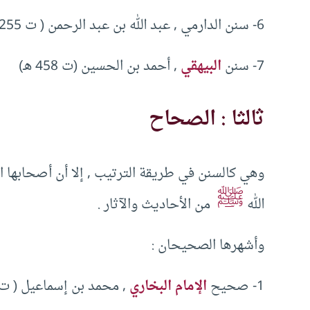
6- سنن الدارمي , عبد الله بن عبد الرحمن ( ت 255 هـ).
7- سنن
البيهقي
, أحمد بن الحسين (ت 458 هـ)
ثالثا : الصحاح
وهي كالسنن في طريقة الترتيب , إلا أن أصحابها
ﷺ
الله
من الأحاديث والآثار .
وأشهرها الصحيحان :
1- صحيح
الإمام البخاري
, محمد بن إسماعيل ( ت 256 هـ) وهو أصح كتاب حديث في الدنيا