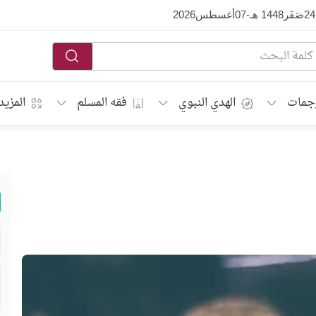
24
صَفَر
1448 هـ
-
07
أغسطس
2026
جمات
الهدي النبوي
فقه المسلم
المزيد