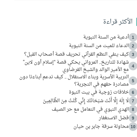
الأكثر قراءة
أدعية من السنة النبوية
1
الدعاء للميت من السنة النبوية
2
كيف ينفي النظم القرآني تحريف قصة أصحاب الفيل؟
3
شهادة للتاريخ.. المرواني يحكي قصة “إسلام أون لاين”
4
مع الأمير الوالد والشيخ القرضاوي
التربية الأسرية وبناء الاستقلال .. كيف ندعم أبناءنا دون
5
مصادرة حقهم في التجربة؟
خلافات زوجية في بيت النبوة
6
لَا إِلَهَ إِلَّا أَنْتَ سُبْحَانَكَ إِنِّي كُنْتُ مِنَ الظَّالِمِينَ
7
الهدي النبوي في التعامل مع حر الصيف
8
فضل الاستغفار
9
محاولة سرقة جابر بن حيان
10