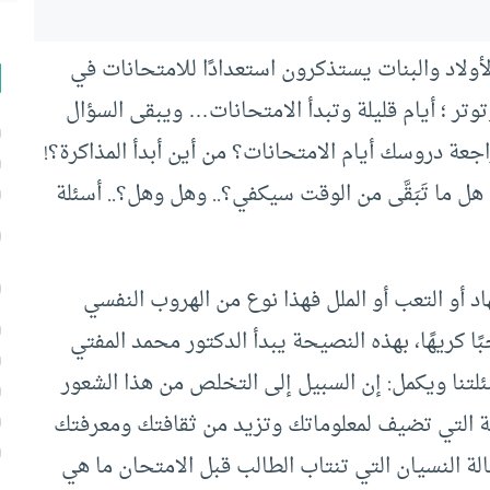
أولاد والبنات يستذكرون استعدادًا للامتحانات في
توتر ؛ أيام قليلة وتبدأ الامتحانات… ويبقى السؤال
جعة دروسك أيام الامتحانات؟ من أين أبدأ المذاكرة؟!
ل ما تَبَقَّى من الوقت سيكفي؟.. وهل وهل؟.. أسئلة
د أو التعب أو الملل فهذا نوع من الهروب النفسي
جبًا كريهًا، بهذه النصيحة يبدأ الدكتور محمد المفتي
لتنا ويكمل: إن السبيل إلى التخلص من هذا الشعور
عية التي تضيف لمعلوماتك وتزيد من ثقافتك ومعرفتك
ة النسيان التي تنتاب الطالب قبل الامتحان ما هي