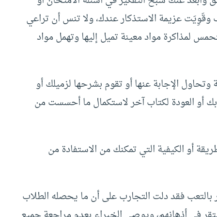
ق وابعد عنك شبح التفكير في أسئلة الامتحان أو
وقَوِيَت عزيمة الاستذكار عندك، ولا تنس أن تراعي
حمس لمذاكرة مواد معينة تميل إليها وتهمل مواد
 وتحاول الإجابة عنها أو تقوم بشرحها لزميلك أو
ابك أو العودة لكتاب آخر لاستكمال ما أحسست من
ريقة أو الكيفية التي تمكنك من الاستفادة من
شعر بالتعب فقد دلت التجارب على أن ما يحصله الطلاب
يستقر في أذهانهم، ويوصى الخبراء بعدم مراجعة جميع