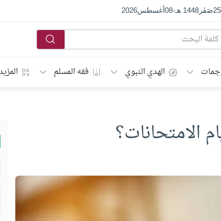
25
صَفَر
1448 هـ
-
08
أغسطس
2026
جمات
الهدي النبوي
فقه المسلم
المزيد
م الامتحانات؟