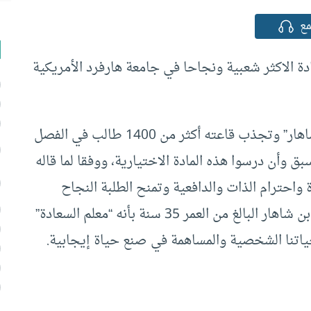
ع
دة الاكثر شعبية ونجاحا في جامعة هارفرد الأمريكية
يدرس هذه المادة حول علم النفس الإيجابي “بن شاهار” وتجذب قاعته أكثر من 1400 طالب في الفصل
خريجي هارفرد سبق وأن درسوا هذه المادة الاختيارية، ووفقا لما قاله
 واحترام الذات والدافعية وتمنح الطلبة النجاح
ومواجهة الحياة بمتعة أكبر، ولقد أُطلِق على المعلم بن شاهار البالغ من العمر 35 سنة بأنه “معلم السعادة”