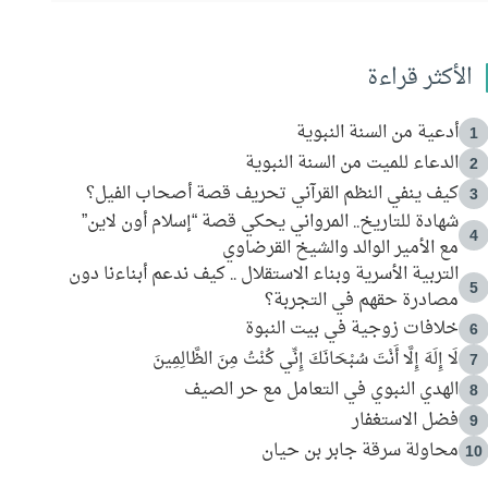
الأكثر قراءة
أدعية من السنة النبوية
1
الدعاء للميت من السنة النبوية
2
كيف ينفي النظم القرآني تحريف قصة أصحاب الفيل؟
3
شهادة للتاريخ.. المرواني يحكي قصة “إسلام أون لاين”
4
مع الأمير الوالد والشيخ القرضاوي
التربية الأسرية وبناء الاستقلال .. كيف ندعم أبناءنا دون
5
مصادرة حقهم في التجربة؟
خلافات زوجية في بيت النبوة
6
لَا إِلَهَ إِلَّا أَنْتَ سُبْحَانَكَ إِنِّي كُنْتُ مِنَ الظَّالِمِينَ
7
الهدي النبوي في التعامل مع حر الصيف
8
فضل الاستغفار
9
محاولة سرقة جابر بن حيان
10