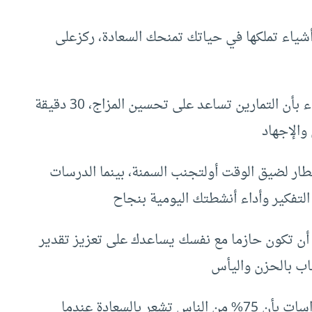
النصيحة 1 أشكر الله على كل ما تملك: اكتب 10 أشياء تملكها في حياتك تمنحك السعادة، ركزعلى
: يقول الخبراء بأن التمارين تساعد على تحسين المزاج، 30 دقيقة
والإجهاد
ة الإفطار لضيق الوقت أولتجنب السمنة، بينما الدرسات
لتفكير وأداء أنشطتك اليومية بنجاح
ن رأيك، أن تكون حازما مع نفسك يساعدك على تعزيز تقدير
ب بالحزن واليأس
– النصيحة 5 انفق المال على التجارب: وجدت الدراسات بأن 75% من الناس تشعر بالسعادة عندما