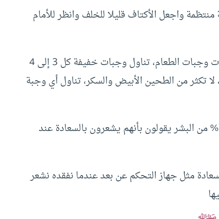
 بهيئة منتظمة واجعل الأكتاف قليلا للخلف وانظر للأمام
– النصيحة 11 ما تأكله له تأثير على مزاجك: لا تفوت وجبات الطعام، تناول وجبات خفيفة كل 3 إلى 4
ا تكثر من الطحين الأبيض والسكر، تناول أي وجبة
– النصيحة 12 اعتني بنفسك وتحلى بالجاذبية: 70% من البشر يقولون بأنهم يشعرون بالسعادة عند
لسعادة مثل جهاز التحكم عن بعد عندما نفقده نشعر
ها