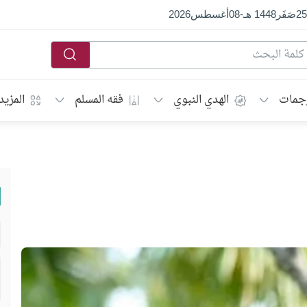
25
صَفَر
1448 هـ
-
08
أغسطس
2026
جمات
الهدي النبوي
فقه المسلم
المزيد