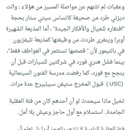
وعقبات لم تثنهم عن مواصلة المسير من هؤلاء : والت
ديزني طرد من صحيفة كانساس سيتي ستار بحجة
“افتقاره للخيال والأفكار الجيدة” ، أما المذيعة الشهيرة
أوبرا وينفرى طردت من وظيفتها كمذيعة تليفزيون
في بالتيمور لأن ” قصصها تستثمر في العواطف فقط”،
بينما فشل هنري فورد في شركتين للسيارات قبل أن
ينجح مع فورد، كما رفضت مدرسة الفنون السينمائية
(USC ) قبول المخرج ستيفن سبيلبيرج عدة مرات.
تخيل ماذا سيحدث لو أن أحدهم كان من فئة العقلية
الجامدة.. استسلام مع أول حاجز وعيش بلا أمل.
فئة العقلية النامية لا تشعر بالعجز أبدا بل تعلم أن