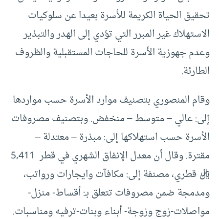
تحقيق الحياة الكريمة للأسرة بعيدا عن سلوكيات
الاستهلاك غير المبرر التي تؤدي إلى الهدر والتبذير
وعدم جهوزية الأسرة للحاجات المستقبلية والظروف
الطارئة.
وقام المنصوري بتصنيف موارد الأسرة حسب مواردها
إلى: عالي – متوسط – منخفض. وبتصنيف مصروفات
الأسرة حسب استهلاكها إلى: مبذرة – معتدلة –
مقترة. وقال أن معدل الإنفاق الشهري في قطر 5,411
ريال قطري، مصنفة إلى: مكافآت وايجارات ورواتب،
ومدمجة ضمن مصروفات تتعلق بـ: أقساط- منزل-
مواصلات-زوج وزوجة- أبناء وبنات-ترفيه ومناسبات.