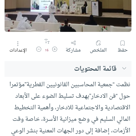
زيادة حجم الخط
تقليل حجم الخط
حفظ
الملخص
مشاركة
الإعدادات
16
قائمة المحتويات
نظمت “جمعية المحاسبين القانونيين القطرية”مؤتمرا
حول “فن الادخار”بهدف تسليط الضوء على الأبعاد
الاقتصادية والاجتماعية للادخار، وأهمية التخطيط
المالي السليم في وضع ميزانية الأسرة، خاصة وقت
الأزمات، إضافة إلى دور الجهات المعنية بنشر الوعي