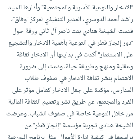
“الادخار والتوعية الأسرية والمجتمعية” وأدارها السيد
راشد أحمد الدوسري، المدير التنفيذي لمركز “وفاق”،
قدمت الشيخة هنادي بنت ناصر آل ثاني ورقة حول
“دور إنجاز قطر في التوعية بأهمية الادخار والتشجيع
على الاستثمار” أكدت في بدايتها أن الادخار ثقافة
وعقلية ومنهج وطريقة حياة، ودعت إلى ضرورة
الاهتمام بنشر ثقافة الادخار في صفوف طلاب
المدارس، مؤكدة على جعل الادخار كعامل مؤثر على
الفرد والمجتمع، عن طريق نشر وتعميم الثقافة المالية
من خلال التوعية خاصة في صفوف الشباب. وعرضت
الشيخة هنادي تجربة مؤسسة “إنجاز قطر” من
برامجها في كيفية إدارة الأموال: مثل برنامج البورصة