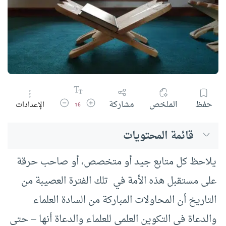
زيادة حجم الخط
تقليل حجم الخط
حفظ
الملخص
مشاركة
الإعدادات
16
قائمة المحتويات
يلاحظ كل متابع جيد أو متخصص، أو صاحب حرقة
على مستقبل هذه الأمة في تلك الفترة العصيبة من
التاريخ أن المحاولات المباركة من السادة العلماء
والدعاة في التكوين العلمي للعلماء والدعاة أنها – حتى