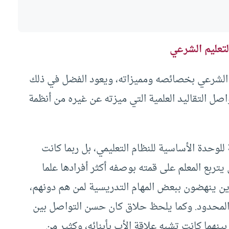
عليم الشرعي
م الشرعي بخصائصه ومميزاته، ويعود الفضل في ذلك
اصل التقاليد العلمية التي ميزته عن غيره من أنظمة
للوحدة الأساسية للنظام التعليمي، بل ربما كانت
ربع المعلم على قمته بوصفه أكثر أفرادها علما
ذين ينهضون ببعض المهام التدريسية لمن هم دونهم،
والمحدود. وكما يلحظ حلاق كان حسن التواصل بين
بينهما كانت تشبه علاقة الأب بأبنائه، وكثير من