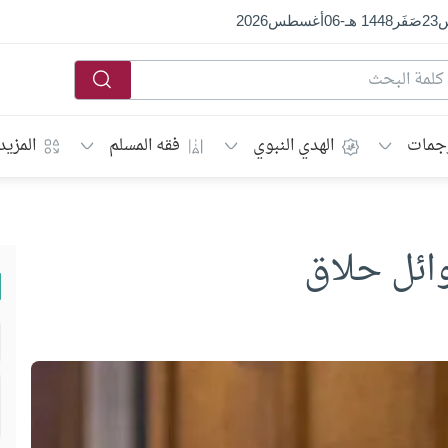
س
23
صَفَر
1448 هـ
-
06
أغسطس
2026
جمات
الهدي النبوي
فقه المسلم
المزيد
ائل حلاق