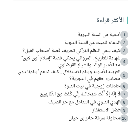
الأكثر قراءة
أدعية من السنة النبوية
1
الدعاء للميت من السنة النبوية
2
كيف ينفي النظم القرآني تحريف قصة أصحاب الفيل؟
3
شهادة للتاريخ.. المرواني يحكي قصة “إسلام أون لاين”
4
مع الأمير الوالد والشيخ القرضاوي
التربية الأسرية وبناء الاستقلال .. كيف ندعم أبناءنا دون
5
مصادرة حقهم في التجربة؟
خلافات زوجية في بيت النبوة
6
لَا إِلَهَ إِلَّا أَنْتَ سُبْحَانَكَ إِنِّي كُنْتُ مِنَ الظَّالِمِينَ
7
الهدي النبوي في التعامل مع حر الصيف
8
فضل الاستغفار
9
محاولة سرقة جابر بن حيان
10