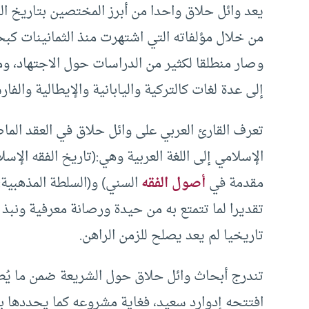
يعد وائل حلاق واحدا من أبرز المختصين بتاريخ الش
من خلال مؤلفاته التي اشتهرت منذ الثمانينات كبحث
وصار منطلقا لكثير من الدراسات حول الاجتهاد، و
إلى عدة لغات كالتركية واليابانية والإيطالية والفا
تعرف القارئ العربي على وائل حلاق في العقد الم
الإسلامي إلى اللغة العربية وهي:(تاريخ الفقه الإس
مقدمة في
أصول الفقه
السني) و(السلطة المذهبية: 
تقديرا لما تتمتع به من حيدة ورصانة معرفية ونبذ
تاريخيا لم يعد يصلح للزمن الراهن.
تندرج أبحاث وائل حلاق حول الشريعة ضمن ما يُط
افتتحه إدوارد سعيد، فغاية مشروعه كما يحددها 