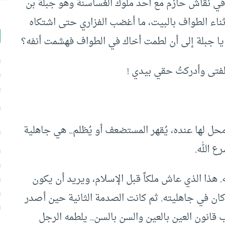
في نقاش حازم مع أحد ملوك الغساسنة وهو جبلة بن
ثناء الطواف بالبيت، ما أغضب الفزاري حتى اشتكاه
ك يا جبلة إلى أن لطمت أخاك في الطواف فهشمت أنفه؟
 الفتى وأدركتُ حقي بيدي !
محل لها عنده، يُقهر المستضعف أو يُظلم.. هي جاهلية
ع الله.
هذا الذي عاش ملكاً قبل الإسلام، ويريد أن يكون
ا كان في جاهليته. ثم كانت الصدمة الثانية حين أصدر
انون العين بالعين والسن بالسن.. يلطمه الرجل