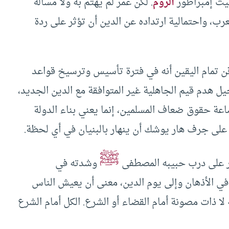
حيث إمبراطور
الروم
. لكن عمر لم يهتم به ولا مسألة
عرب، واحتمالية ارتداده عن الدين أن تؤثر على ردة
ن تمام اليقين أنه في فترة تأسيس وترسيخ قواعد
يل هدم قيم الجاهلية غير المتوافقة مع الدين الجديد،
ضاعة حقوق ضعاف المسلمين، إنما يعني بناء الدولة
لى جرف هار يوشك أن ينهار بالبنيان في أي لحظة.
ﷺ
ير على درب حبيبه المصطفى
وشدته في
في الأذهان وإلى يوم الدين، معنى أن يعيش الناس
ه لا ذات مصونة أمام القضاء أو الشرع. الكل أمام الشرع