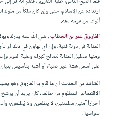
فلما أصبح الناس، طلبه الفاروق، فعلم أنه فر إلى 
ارتداده عن الإسلام، حتى وإن كان ملكاً من ملوك ال
ألوف من قومه معه.
الفاروق عمر بن الخطاب
رضي الله عنه يدرك ويوق
العدالة في دولة فتية، وإن أي تهاون في ذلك أو تأج
ومنها تعطيل العدالة لصالح كبراء وعلية القوم وإ
على أسس هشة غير صلبة، أو أشبه بتأسيس بنيان ع
الشاهد من الحديث أن ما قام به الفاروق وهو يس
الاقتصاص للمظلوم من ظالمه، كان يريد أن يرسّخ 
أحراراً آمنين مطمئنين، لا يظلمون ولا يُظلمون، وأن
سواسية.