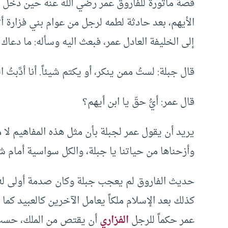
قصة مأثورة للفاروق عمر رضي الله عنه حين دخل 
الأيهم، بعد حادثة لطمه لرجل من عوام بني فزارة أ
إلى الخليفة العادل عمر، فبعث اليه وسأله: ما دعا
قال جبلة: لستُ ممن ينكر، أو يكتم شيئاً. أنا أدَّبتُ
قال عمر: أيُّ حقّ يا ابن أيهم؟
يريد أن يقول عمر لجبلة بأن مثل هذه المفاهيم لا 
وأزحناها من حياتنا يا جبلة، والكل سواسية أمام شر
حديث الفاروق لم يعجب جبلة وكان صدمة أولى له. 
كذلك بعد الإسلام ملكاً يعامل الآخرين كالعبيد كم
عمر حكماً للرجل
الفزاري
أن يقتص من الملك، حسب ق