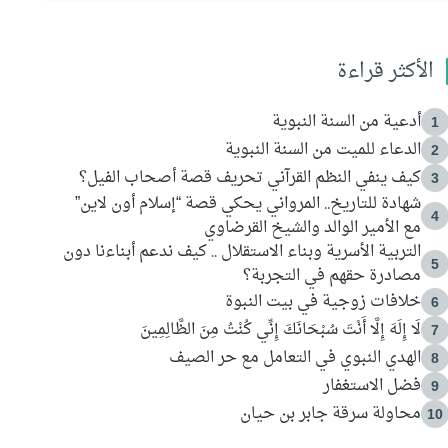
الأكثر قراءة
أدعية من السنة النبوية
1
الدعاء للميت من السنة النبوية
2
كيف ينفي النظم القرآني تحريف قصة أصحاب الفيل؟
3
شهادة للتاريخ.. المرواني يحكي قصة “إسلام أون لاين”
4
مع الأمير الوالد والشيخ القرضاوي
التربية الأسرية وبناء الاستقلال .. كيف ندعم أبناءنا دون
5
مصادرة حقهم في التجربة؟
خلافات زوجية في بيت النبوة
6
لَا إِلَهَ إِلَّا أَنْتَ سُبْحَانَكَ إِنِّي كُنْتُ مِنَ الظَّالِمِينَ
7
الهدي النبوي في التعامل مع حر الصيف
8
فضل الاستغفار
9
محاولة سرقة جابر بن حيان
10