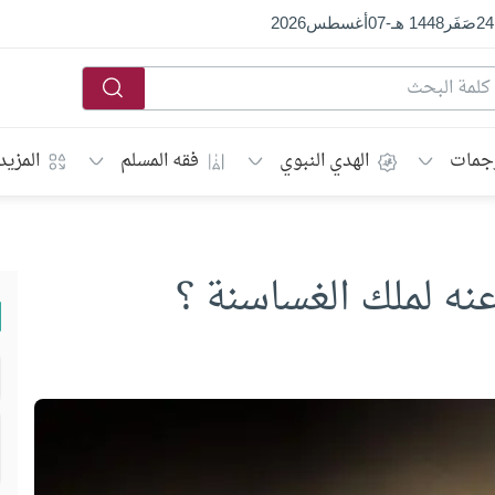
24
صَفَر
1448 هـ
-
07
أغسطس
2026
جمات
الهدي النبوي
فقه المسلم
المزيد
عنه لملك الغساسنة ؟