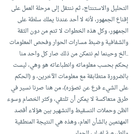
التحليل والاستنتاج، ثم ننتقل إلى مرحلة العمل على
إقناع الجمهور، لأنه لا أحد عندنا يملك سلطة على
الجمهور، وكل هذه الخطوات لا تتم من دون الثقة
والشفافية وضبط مسارات الحوار وفحص المعلومات
..الخ وحينما لم نتمكن من ذلك صار كل واحد منا
يحكم بحسب معلوماته وانطباعاته هو وهي، ليست
بالضرورة متطابقة مع معلومات الآخرين، و (الحكم
على الشيء فرع عن تصوّره)، من هنا صرنا نسير في
طرق متعاكسة لا يمكن أن تلتقي، وكثر الخصام وسوء
الظن وحملات التسقيط والتشهير بين هؤلاء أقصد
المهتمين بالشأن العام، وهذه هي النتيجة المنطقية
والطبيعية لغياب الحوار.