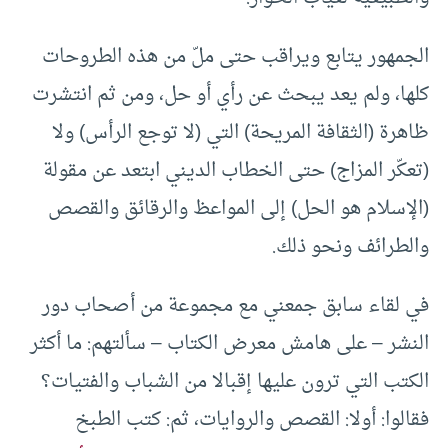
الجمهور يتابع ويراقب حتى ملّ من هذه الطروحات
كلها، ولم يعد يبحث عن رأي أو حل، ومن ثم انتشرت
ظاهرة (الثقافة المريحة) التي (لا توجع الرأس) ولا
(تعكّر المزاج) حتى الخطاب الديني ابتعد عن مقولة
(الإسلام هو الحل) إلى المواعظ والرقائق والقصص
والطرائف ونحو ذلك.
في لقاء سابق جمعني مع مجموعة من أصحاب دور
النشر – على هامش معرض الكتاب – سألتهم: ما أكثر
الكتب التي ترون عليها إقبالا من الشباب والفتيات؟
فقالوا: أولا: القصص والروايات، ثم: كتب الطبخ