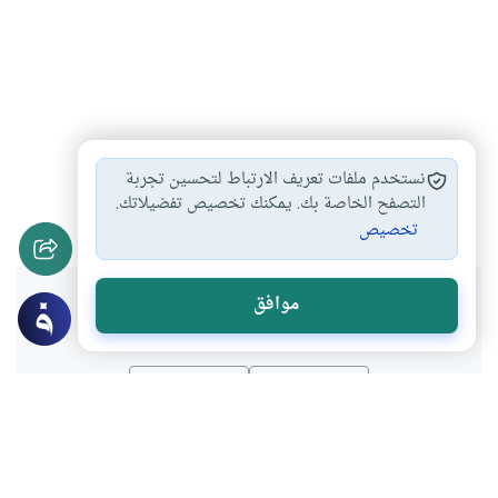
القراءة
أدب الحوار والاختلاف
أدب الحوار في…
#
#
#
نستخدم ملفات تعريف الارتباط لتحسين تجربة
الكتاب
التصفح الخاصة بك. يمكنك تخصيص تفضيلاتك.
#
تخصيص
هل انتفعت بهذا المحتوى؟
موافق
نعم
لا